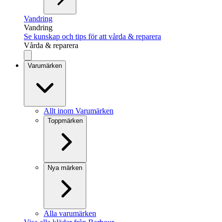
Vandring
Vandring
Se kunskap och tips för att vårda & reparera
Vårda & reparera
Varumärken
Allt inom Varumärken
Toppmärken
Nya märken
Alla varumärken