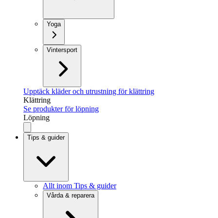
Yoga
Vintersport
Upptäck kläder och utrustning för klättring
Klättring
Se produkter för löpning
Löpning
Tips & guider
Allt inom Tips & guider
Vårda & reparera