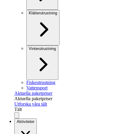
Klätterutrustning
Vinterutrustning
Fiskeutrustning
Vattensport
Aktuella paketpriser
Aktuella paketpriser
Utforska våra tält
Tält
Aktiviteter