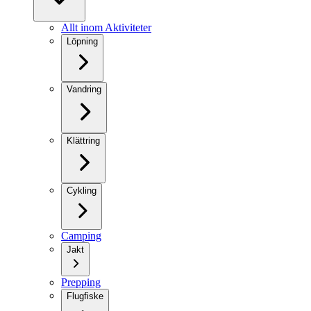
Allt inom Aktiviteter
Löpning
Vandring
Klättring
Cykling
Camping
Jakt
Prepping
Flugfiske