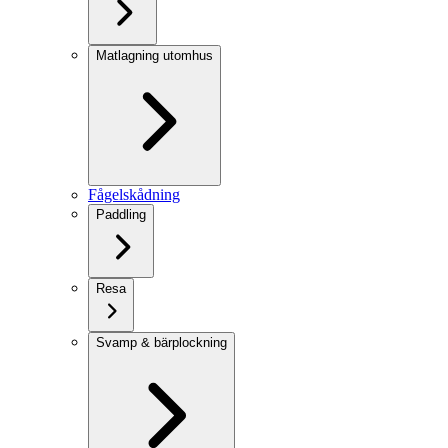
Matlagning utomhus
Fågelskådning
Paddling
Resa
Svamp & bärplockning