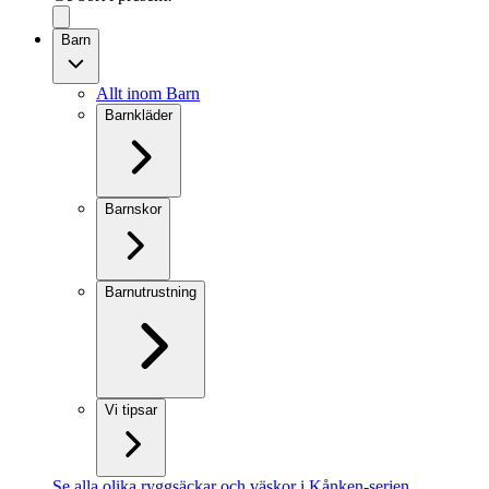
Barn
Allt inom Barn
Barnkläder
Barnskor
Barnutrustning
Vi tipsar
Se alla olika ryggsäckar och väskor i Kånken-serien