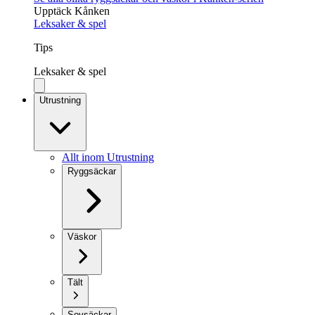
Upptäck Kånken
Leksaker & spel
Tips
Leksaker & spel
Utrustning
Allt inom Utrustning
Ryggsäckar
Väskor
Tält
Sovsäckar