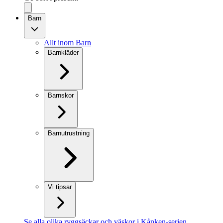
Barn
Allt inom Barn
Barnkläder
Barnskor
Barnutrustning
Vi tipsar
Se alla olika ryggsäckar och väskor i Kånken-serien