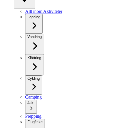
Allt inom Aktiviteter
Löpning
Vandring
Klättring
Cykling
Camping
Jakt
Prepping
Flugfiske