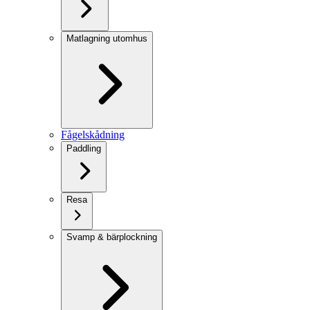
Matlagning utomhus
Fågelskådning
Paddling
Resa
Svamp & bärplockning