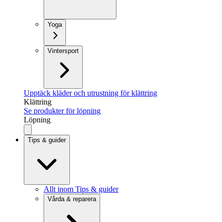
Yoga
Vintersport
Upptäck kläder och utrustning för klättring
Klättring
Se produkter för löpning
Löpning
Tips & guider
Allt inom Tips & guider
Vårda & reparera