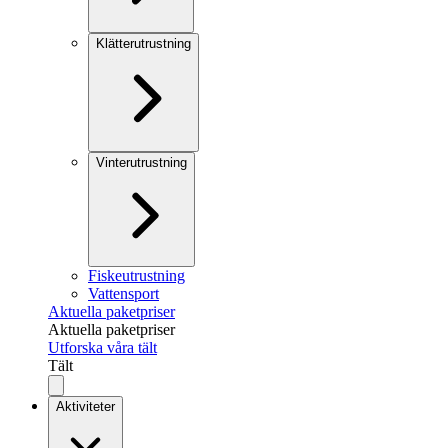
Klätterutrustning
Vinterutrustning
Fiskeutrustning
Vattensport
Aktuella paketpriser
Aktuella paketpriser
Utforska våra tält
Tält
Aktiviteter