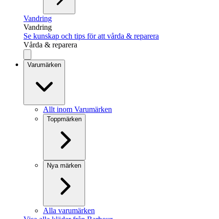
Vandring
Vandring
Se kunskap och tips för att vårda & reparera
Vårda & reparera
Varumärken
Allt inom Varumärken
Toppmärken
Nya märken
Alla varumärken