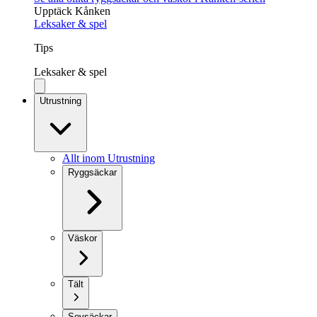
Upptäck Kånken
Leksaker & spel
Tips
Leksaker & spel
Utrustning
Allt inom Utrustning
Ryggsäckar
Väskor
Tält
Sovsäckar