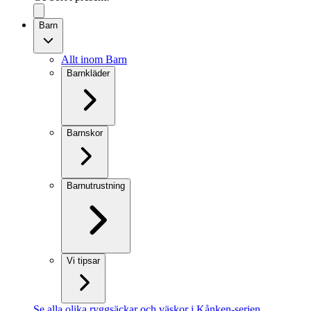
Barn
Allt inom Barn
Barnkläder
Barnskor
Barnutrustning
Vi tipsar
Se alla olika ryggsäckar och väskor i Kånken-serien