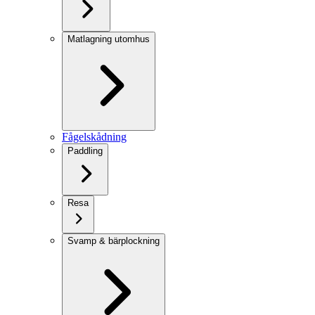
Matlagning utomhus
Fågelskådning
Paddling
Resa
Svamp & bärplockning