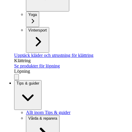
Yoga
Vintersport
Upptäck kläder och utrustning för klättring
Klättring
Se produkter för löpning
Löpning
Tips & guider
Allt inom Tips & guider
Vårda & reparera