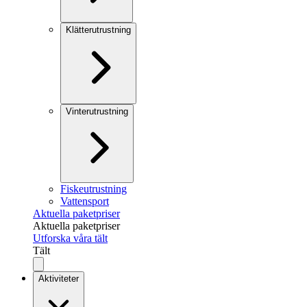
Klätterutrustning
Vinterutrustning
Fiskeutrustning
Vattensport
Aktuella paketpriser
Aktuella paketpriser
Utforska våra tält
Tält
Aktiviteter