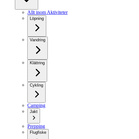
Allt inom Aktiviteter
Löpning
Vandring
Klättring
Cykling
Camping
Jakt
Prepping
Flugfiske