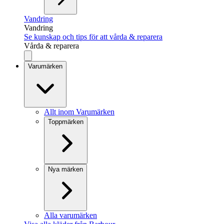
Vandring
Vandring
Se kunskap och tips för att vårda & reparera
Vårda & reparera
Varumärken
Allt inom Varumärken
Toppmärken
Nya märken
Alla varumärken