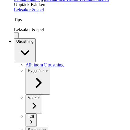
Upptäck Kånken
Leksaker & spel
Tips
Leksaker & spel
Utrustning
Allt inom Utrustning
Ryggsäckar
Väskor
Tält
Sovsäckar