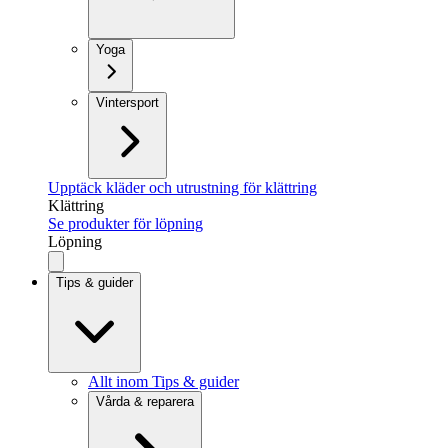
Yoga
Vintersport
Upptäck kläder och utrustning för klättring
Klättring
Se produkter för löpning
Löpning
Tips & guider
Allt inom Tips & guider
Vårda & reparera