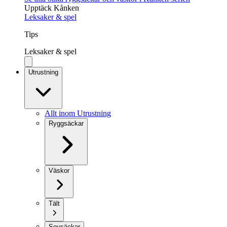
Upptäck Kånken
Leksaker & spel
Tips
Leksaker & spel
Utrustning
Allt inom Utrustning
Ryggsäckar
Väskor
Tält
Sovsäckar