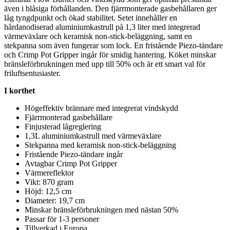
även i blåsiga förhållanden. Den fjärrmonterade gasbehållaren ger
låg tyngd
pu
nkt och ökad stabilitet. Setet innehåller en
hårdanodiserad aluminiumkastr
ull
på 1,3 liter med integrerad
värmeväxlare och keramisk non-stick-beläggning, samt en
stek
pa
nna som även fungerar som lock. En fristående Piezo-tändare
och Crimp Pot Gri
pp
er ingår för smidig hantering. Köket minskar
bränsleförbrukningen med u
pp
till 50% och är ett smart val för
friluftsentusiaster.
I korthet
Högeffektiv brännare med integrerat vindskydd
Fjärrmonterad gasbehållare
Finjusterad lågreglering
1,3L aluminiumkastr
ull
med värmeväxlare
Stek
pa
nna med keramisk non-stick-beläggning
Fristående Piezo-tändare ingår
Avtagbar Crimp Pot Gri
pp
er
Värmereflektor
Vikt: 870 gram
Höjd: 12,5 cm
Diameter: 19,7 cm
Minskar bränsleförbrukningen med nästan 50%
Pa
ssar för 1-3
pe
rsoner
Tillverkad i Euro
pa