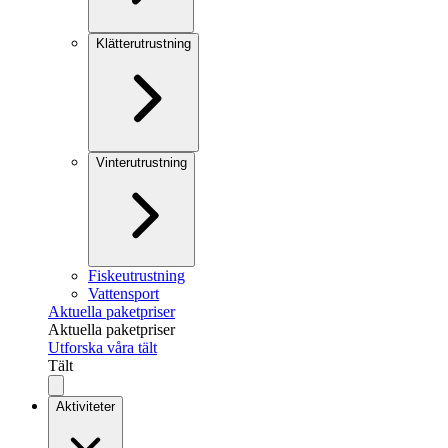
Klätterutrustning
Vinterutrustning
Fiskeutrustning
Vattensport
Aktuella paketpriser
Aktuella paketpriser
Utforska våra tält
Tält
Aktiviteter