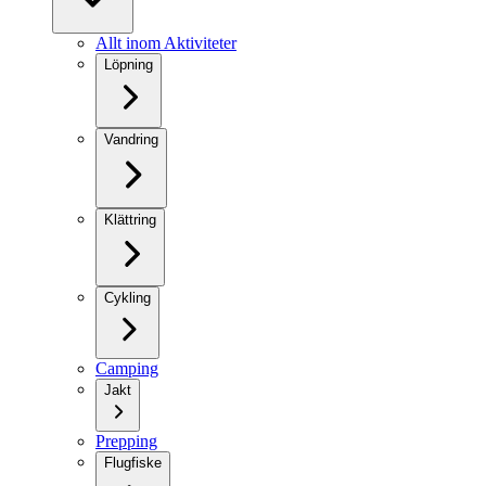
Allt inom Aktiviteter
Löpning
Vandring
Klättring
Cykling
Camping
Jakt
Prepping
Flugfiske