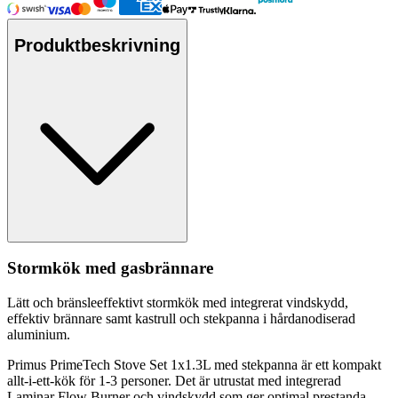
Produktbeskrivning
Stormkök med gasbrännare
Lätt och bränsleeffektivt stormkök med integrerat vindskydd,
effektiv brännare samt kastr
ull
och stek
pa
nna i hårdanodiserad
aluminium.
Primus PrimeTech Stove Set 1x1.3L med stek
pa
nna är ett kom
pa
kt
allt-i-ett-kök för 1-3
pe
rsoner. Det är utrustat med integrerad
Laminar Flow Burner och vindskydd som ger optimal prestanda