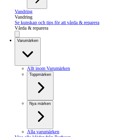
Vandring
Vandring
Se kunskap och tips för att vårda & reparera
Vårda & reparera
Varumärken
Allt inom Varumärken
Toppmärken
Nya märken
Alla varumärken