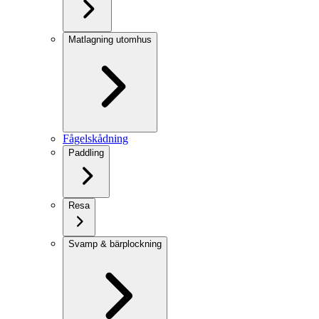
Matlagning utomhus
Fågelskådning
Paddling
Resa
Svamp & bärplockning