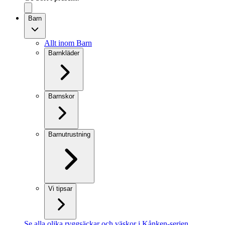
Barn
Allt inom Barn
Barnkläder
Barnskor
Barnutrustning
Vi tipsar
Se alla olika ryggsäckar och väskor i Kånken-serien