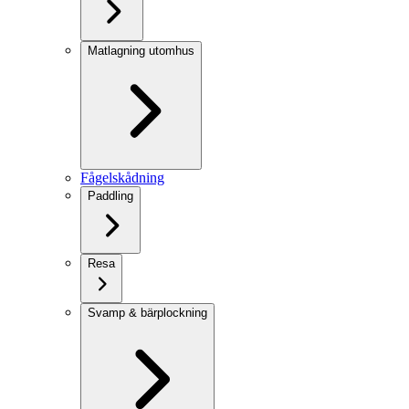
Matlagning utomhus
Fågelskådning
Paddling
Resa
Svamp & bärplockning