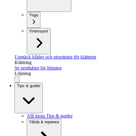
Yoga
Vintersport
Upptäck kläder och utrustning för klättring
Klättring
Se produkter för löpning
Löpning
Tips & guider
Allt inom Tips & guider
Vårda & reparera