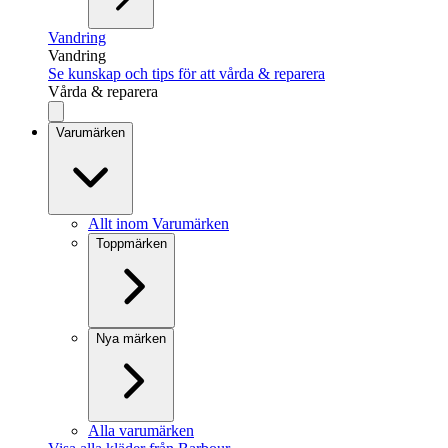
Vandring
Vandring
Se kunskap och tips för att vårda & reparera
Vårda & reparera
Varumärken
Allt inom Varumärken
Toppmärken
Nya märken
Alla varumärken