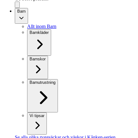
Barn
Allt inom Barn
Barnkläder
Barnskor
Barnutrustning
Vi tipsar
Se alla olika ryggsäckar och väskor i Kånken-serien