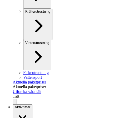
Klätterutrustning
Vinterutrustning
Fiskeutrustning
Vattensport
Aktuella paketpriser
Aktuella paketpriser
Utforska våra tält
Tält
Aktiviteter