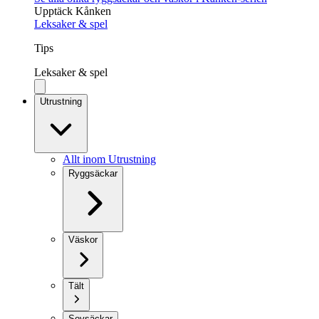
Upptäck Kånken
Leksaker & spel
Tips
Leksaker & spel
Utrustning
Allt inom Utrustning
Ryggsäckar
Väskor
Tält
Sovsäckar