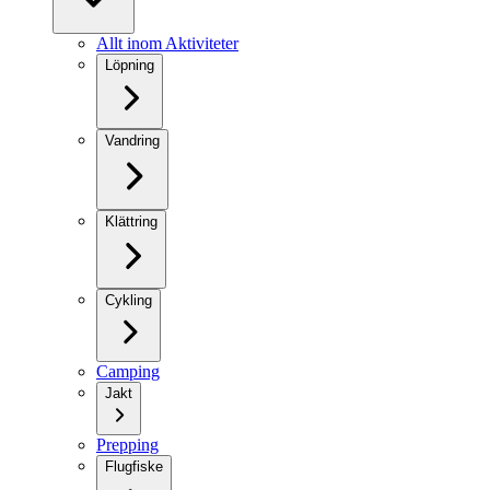
Allt inom Aktiviteter
Löpning
Vandring
Klättring
Cykling
Camping
Jakt
Prepping
Flugfiske