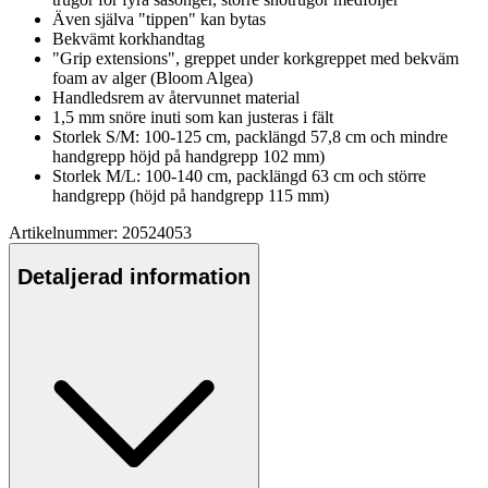
Även själva "ti
pp
en" kan bytas
Bekvämt korkhandtag
"Grip extensions", gre
pp
et under korkgre
pp
et med bekväm
foam av alger (Bloom Algea)
Handledsrem av återvunnet material
1,5 mm snöre inuti som kan justeras i fält
Storlek S/M: 100-125 cm,
pa
cklängd 57,8 cm och mindre
handgre
pp
höjd på handgre
pp
102 mm)
Storlek M/L: 100-140 cm,
pa
cklängd 63 cm och större
handgre
pp
(höjd på handgre
pp
115 mm)
Artikelnummer: 20524053
Detaljerad information