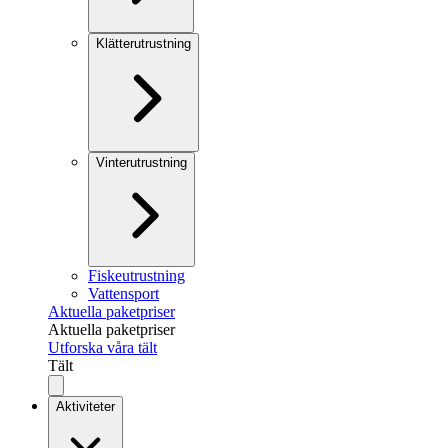
Klätterutrustning
Vinterutrustning
Fiskeutrustning
Vattensport
Aktuella paketpriser
Aktuella paketpriser
Utforska våra tält
Tält
Aktiviteter