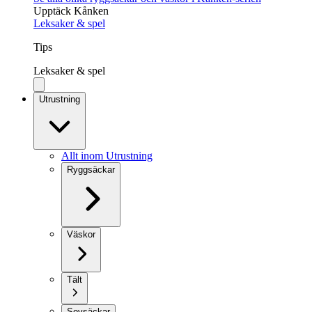
Upptäck Kånken
Leksaker & spel
Tips
Leksaker & spel
Utrustning
Allt inom Utrustning
Ryggsäckar
Väskor
Tält
Sovsäckar