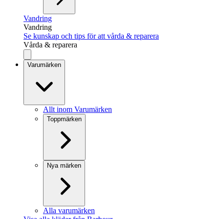
Vandring
Vandring
Se kunskap och tips för att vårda & reparera
Vårda & reparera
Varumärken
Allt inom Varumärken
Toppmärken
Nya märken
Alla varumärken