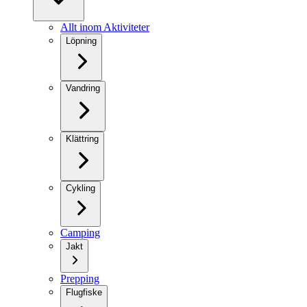
Allt inom Aktiviteter
Löpning
Vandring
Klättring
Cykling
Camping
Jakt
Prepping
Flugfiske