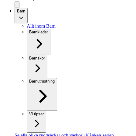
Barn
Allt inom Barn
Barnkläder
Barnskor
Barnutrustning
Vi tipsar
Se alla olika ryggsäckar och väskor i Kånken-serien