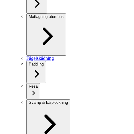
Matlagning utomhus
Fågelskådning
Paddling
Resa
Svamp & bärplockning