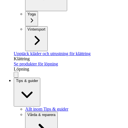
Yoga
Vintersport
Upptäck kläder och utrustning för klättring
Klättring
Se produkter för löpning
Löpning
Tips & guider
Allt inom Tips & guider
Vårda & reparera