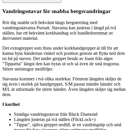
Vandringsstavar för snabba bergsvandringar
Rör dig snabbt och bekvämt längs bergsterräng med
vandringsstavarna
Pu
rsuit. Stavarna kan justeras i längd på två
ställen, har ett bekvämt korkhandtag och handledsremmar av
återvunnet material.
Det extragre
pp
et som finns under korkhandgre
pp
et är till för att
kunna byta händernas vinkel och position genom att flytta ned dem
en bit på staven. Det undre gre
pp
et består av foam från alger.
"Ti
pp
arna" längst den kan bytas ut och så även de små trugorna.
Större snöstrugor medföljer.
Stavarna kommer i två olika storlekar. Förutom längden skiljer de
sig även i storlek på handgre
pp
et, S/M
pa
ssar mindre händer och
M/L är utformade för större händer. Även längden skiljer sig mellan
dem.
I korthet
Smidiga vandringsstavar från Black Diamond
Längden justeras på två ställen (FlickLock+)
"Ti
pp
ar", själva gre
pp
et nedtill, är en vandringstip och små
trugor för fyra säsonger, större snötrugor medföljer