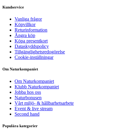
Kundservice
Vanliga frågor
Köpvillkor
Returinformation
Ångra köp
Köpa presentkort
Dataskyddspolicy
Tillgänglighetsredogörelse
Cookie-inställningar
Om Naturkompaniet
Om Naturkompaniet
Klubb Naturkompaniet
Jobba hos oss
Naturbonusen
Vårt miljö- & hållbarhetsarbete
Event & live stream
Second hand
Populära kategorier