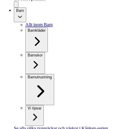
Barn
Allt inom Barn
Barnkläder
Barnskor
Barnutrustning
Vi tipsar
Se alla olika ryggsäckar och väskor i Kånken-serien