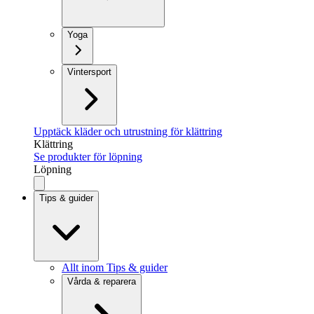
Yoga
Vintersport
Upptäck kläder och utrustning för klättring
Klättring
Se produkter för löpning
Löpning
Tips & guider
Allt inom Tips & guider
Vårda & reparera