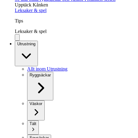
Upptäck Kånken
Leksaker & spel
Tips
Leksaker & spel
Utrustning
Allt inom Utrustning
Ryggsäckar
Väskor
Tält
Sovsäckar