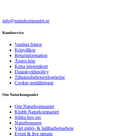
info@naturkompaniet.se
Kundservice
Vanliga frågor
Köpvillkor
Returinformation
Ångra köp
Köpa presentkort
Dataskyddspolicy
Tillgänglighetsredogörelse
Cookie-inställningar
Om Naturkompaniet
Om Naturkompaniet
Klubb Naturkompaniet
Jobba hos oss
Naturbonusen
Vårt miljö- & hållbarhetsarbete
Event & live stream