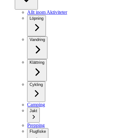
Allt inom Aktiviteter
Löpning
Vandring
Klättring
Cykling
Camping
Jakt
Prepping
Flugfiske