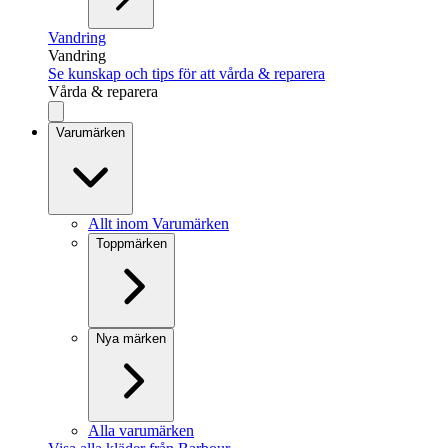
Vandring
Vandring
Se kunskap och tips för att vårda & reparera
Vårda & reparera
Varumärken
Allt inom Varumärken
Toppmärken
Nya märken
Alla varumärken