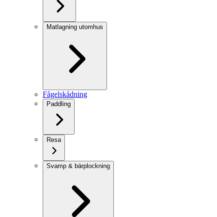
Matlagning utomhus
Fågelskådning
Paddling
Resa
Svamp & bärplockning