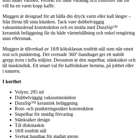
som håller värmen.
Pe
rfekt för både varadag och friluftsliv när du
vill ha en varm ko
pp
kaffe.
Muggen är designad för att hålla din dryck varm eller kall längre –
från första till sista klunken. Tack vare dubbelväggig
vakuumisolerad konstruktion och en insida med DuraSip™
keramisk beläggning får du både värmehållning och enkel rengöring
utan eftersmak.
Muggen är tillverkad av 18/8 köksklassat rostfritt stål som står emot
rost och
pu
nktering. Det svetsade 360°-handtaget ger ett stabilt
gre
pp
även i tuffa miljöer. Dessutom är den sta
pe
lbar, stänksäker och
tål maskindisk. Ett smart val för kaffeälskare hemma, på jobbet eller
i naturen.
I korthet
Volym: 295 ml
Dubbelväggig vakuumisolation
DuraSip™ keramisk beläggning
Rost- och
pu
nkteringssäker konstruktion
Sta
pe
lbar för smidig förvaring
Stänksäker design
Tål diskmaskin
18/8 rostfritt stål
Svetsat handtag för stadigt gre
pp