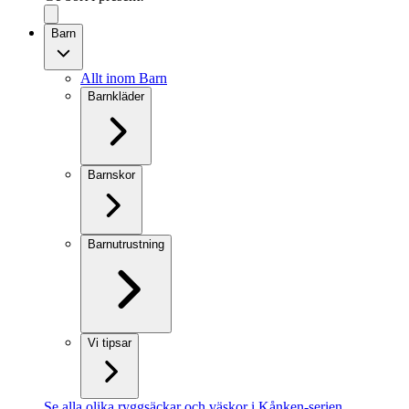
Barn
Allt inom Barn
Barnkläder
Barnskor
Barnutrustning
Vi tipsar
Se alla olika ryggsäckar och väskor i Kånken-serien