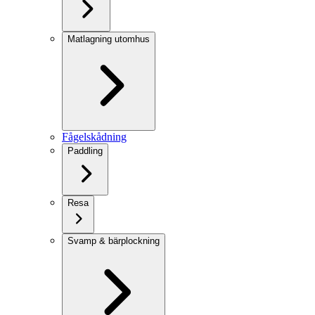
Matlagning utomhus
Fågelskådning
Paddling
Resa
Svamp & bärplockning