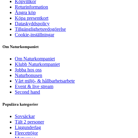
Köpvillkor
Returinformation
Ångra köp
Köpa presentkort
Dataskyddspolicy
Tillgänglighetsredogörelse
Cookie-inställningar
Om Naturkompaniet
Om Naturkompaniet
Klubb Naturkompaniet
Jobba hos oss
Naturbonusen
Vårt miljö- & hållbarhetsarbete
Event & live stream
Second hand
Populära kategorier
Sovsäckar
Tält 2 personer
Liggunderlag
Fleecetröjor