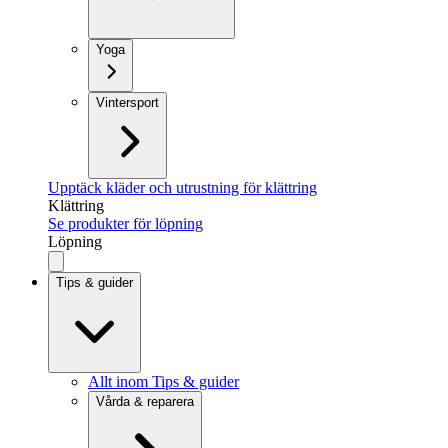
Yoga
Vintersport
Upptäck kläder och utrustning för klättring
Klättring
Se produkter för löpning
Löpning
Tips & guider
Allt inom Tips & guider
Vårda & reparera