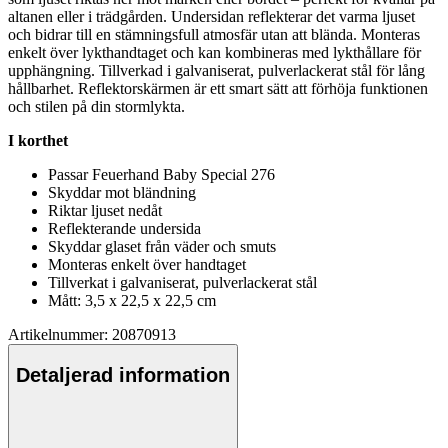
altanen eller i trädgården. Undersidan reflekterar det varma ljuset
och bidrar till en stämningsf
ull
atmosfär utan att blända. Monteras
enkelt över lykthandtaget och kan kombineras med lykthållare för
u
pp
hängning. Tillverkad i galvaniserat,
pu
lverlackerat stål för lång
hållbarhet. Reflektorskärmen är ett smart sätt att förhöja funktionen
och stilen på din stormlykta.
I korthet
Pa
ssar Feuerhand Baby S
pe
cial 276
Skyddar mot bländning
Riktar ljuset nedåt
Reflekterande undersida
Skyddar glaset från väder och smuts
Monteras enkelt över handtaget
Tillverkat i galvaniserat,
pu
lverlackerat stål
Mått: 3,5 x 22,5 x 22,5 cm
Artikelnummer: 20870913
Detaljerad information