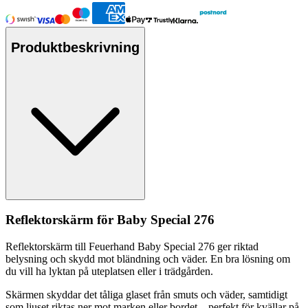
Produktbeskrivning
Reflektorskärm för Baby S
pe
cial 276
Reflektorskärm till Feuerhand Baby S
pe
cial 276 ger riktad
belysning och skydd mot bländning och väder. En bra lösning om
du vill ha lyktan på uteplatsen eller i trädgården.
Skärmen skyddar det tåliga glaset från smuts och väder, samtidigt
som ljuset riktas ner mot marken eller bordet –
pe
rfekt för kvällar på