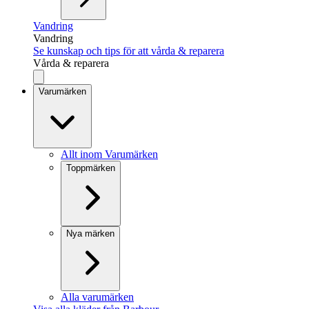
Vandring
Vandring
Se kunskap och tips för att vårda & reparera
Vårda & reparera
Varumärken
Allt inom Varumärken
Toppmärken
Nya märken
Alla varumärken