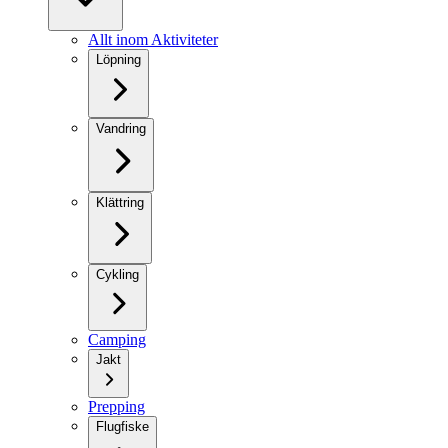
Allt inom Aktiviteter
Löpning
Vandring
Klättring
Cykling
Camping
Jakt
Prepping
Flugfiske