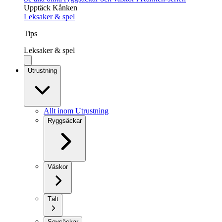
Upptäck Kånken
Leksaker & spel
Tips
Leksaker & spel
Utrustning
Allt inom Utrustning
Ryggsäckar
Väskor
Tält
Sovsäckar