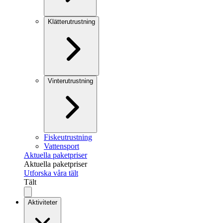
Klätterutrustning
Vinterutrustning
Fiskeutrustning
Vattensport
Aktuella paketpriser
Aktuella paketpriser
Utforska våra tält
Tält
Aktiviteter