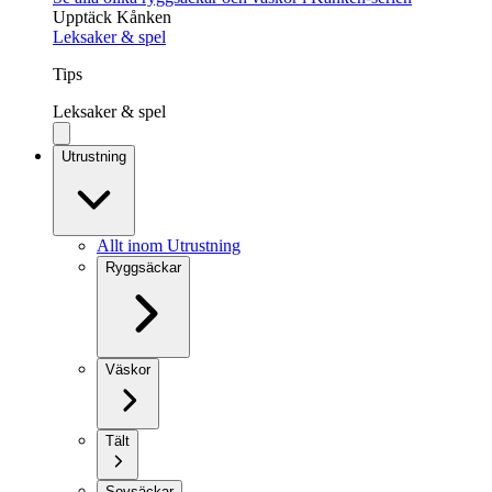
Upptäck Kånken
Leksaker & spel
Tips
Leksaker & spel
Utrustning
Allt inom Utrustning
Ryggsäckar
Väskor
Tält
Sovsäckar