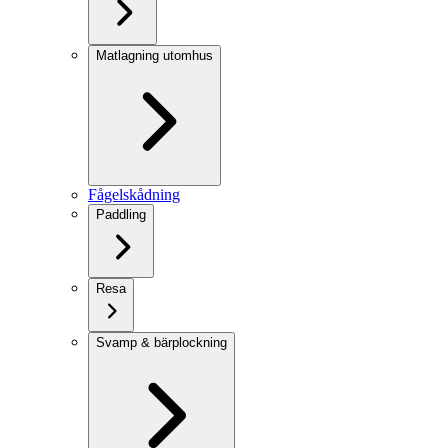
Matlagning utomhus
Fågelskådning
Paddling
Resa
Svamp & bärplockning