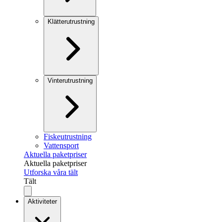
Klätterutrustning
Vinterutrustning
Fiskeutrustning
Vattensport
Aktuella paketpriser
Aktuella paketpriser
Utforska våra tält
Tält
Aktiviteter