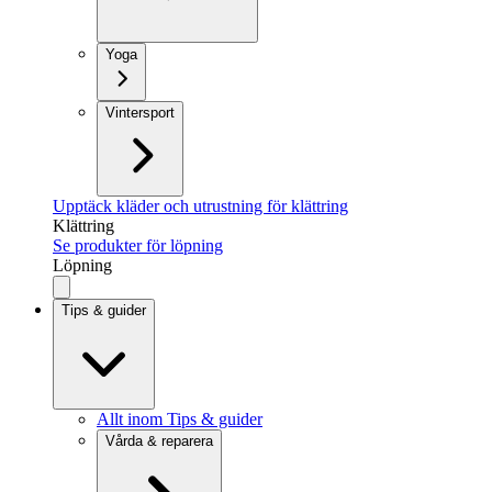
Yoga
Vintersport
Upptäck kläder och utrustning för klättring
Klättring
Se produkter för löpning
Löpning
Tips & guider
Allt inom Tips & guider
Vårda & reparera