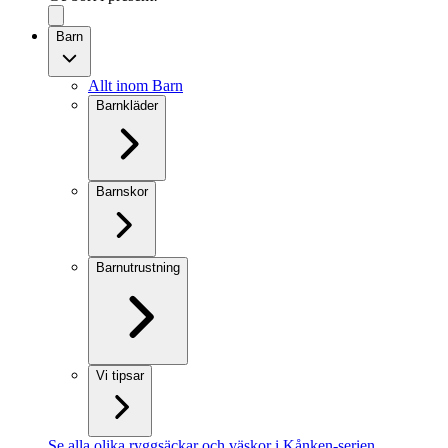
Barn
Allt inom Barn
Barnkläder
Barnskor
Barnutrustning
Vi tipsar
Se alla olika ryggsäckar och väskor i Kånken-serien