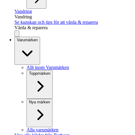
Vandring
Vandring
Se kunskap och tips för att vårda & reparera
Vårda & reparera
Varumärken
Allt inom Varumärken
Toppmärken
Nya märken
Alla varumärken