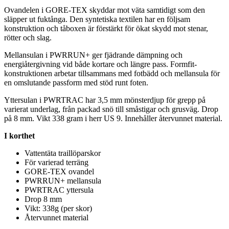
Ovandelen i GORE-TEX skyddar mot väta samtidigt som den
slä
pp
er ut fuktånga. Den syntetiska textilen har en följsam
konstruktion och tåboxen är förstärkt för ökat skydd mot stenar,
rötter och slag.
Mellansulan i PWRRUN+ ger fjädrande dämpning och
energiåtergivning vid både kortare och längre
pa
ss. Formfit-
konstruktionen arbetar tillsammans med fotbädd och mellansula för
en omslutande
pa
ssform med stöd runt foten.
Yttersulan i PWRTRAC har 3,5 mm mönsterdjup för gre
pp
på
varierat underlag, från
pa
ckad snö till småstigar och grusväg. Drop
på 8 mm. Vikt 338 gram i herr US 9. Innehåller återvunnet material.
I korthet
Vattentät
a traillö
pa
rskor
För varierad terräng
GORE-TEX ovandel
PWRRUN+ mellansula
PWRTRAC yttersula
Drop 8 mm
Vikt: 338g (
pe
r skor)
Återvunnet material