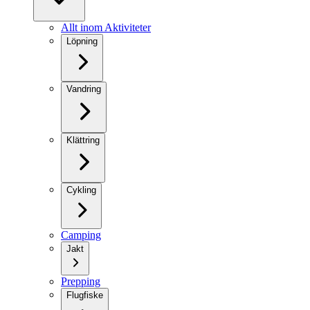
Allt inom Aktiviteter
Löpning
Vandring
Klättring
Cykling
Camping
Jakt
Prepping
Flugfiske