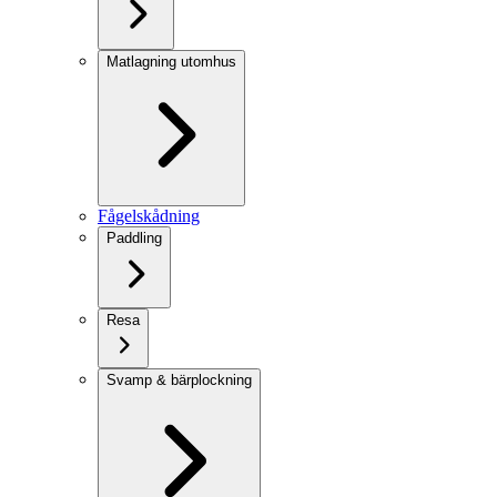
Matlagning utomhus
Fågelskådning
Paddling
Resa
Svamp & bärplockning