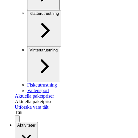
Klätterutrustning
Vinterutrustning
Fiskeutrustning
Vattensport
Aktuella paketpriser
Aktuella paketpriser
Utforska våra tält
Tält
Aktiviteter