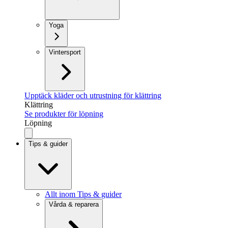
Yoga
Vintersport
Upptäck kläder och utrustning för klättring
Klättring
Se produkter för löpning
Löpning
Tips & guider
Allt inom Tips & guider
Vårda & reparera