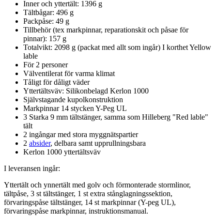
Inner och yttertält: 1396 g
Tältbågar: 496 g
Pa
ckpåse: 49 g
Tillbehör (tex markpinnar, re
pa
rationskit och påsae för
pinnar): 157 g
Totalvikt: 2098 g (
pa
ckat med allt som ingår) I korthet Yellow
lable
För 2
pe
rsoner
Välventilerat för varma klimat
Tåligt för dåligt väder
Yttertältsväv: Silikonbelagd Kerlon 1000
Självstagande kupolkonstruktion
Markpinnar 14 stycken Y-
Pe
g UL
3 Starka 9 mm tältstänger, samma som Hilleberg "Red lable"
tält
2 ingångar med stora myggnäts
pa
rtier
2
absider
, delbara samt u
pp
r
ull
ningsbara
Kerlon 1000 yttertältsväv
I leveransen ingår:
Yttertält och ynnertält med golv och förmonterade stormlinor,
tältpåse, 3 st tältstänger, 1 st extra stånglagningssektion,
förvaringspåse tältstänger, 14 st markpinnar (Y-
pe
g UL),
förvaringspåse markpinnar, instruktionsmanual.