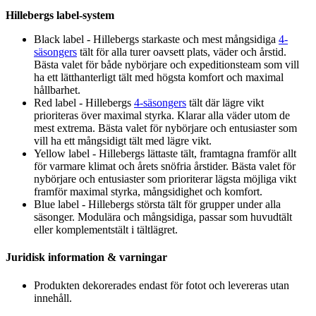
Hillebergs label-system
Black label - Hillebergs starkaste och mest mångsidiga
4-
säsongers
tält för alla turer oavsett plats, väder och årstid.
Bästa valet för både nybörjare och ex
pe
ditionsteam som vill
ha ett lätthanterligt tält med högsta komfort och maximal
hållbarhet.
Red label - Hillebergs
4-säsongers
tält där lägre vikt
prioriteras över maximal styrka. Klarar alla väder utom de
mest extrema. Bästa valet för nybörjare och entusiaster som
vill ha ett mångsidigt tält med lägre vikt.
Yellow label - Hillebergs lättaste tält, framtagna framför allt
för varmare klimat och årets snöfria årstider. Bästa valet för
nybörjare och entusiaster som prioriterar lägsta möjliga vikt
framför maximal styrka, mångsidighet och komfort.
Blue label - Hillebergs största tält för gru
pp
er under alla
säsonger. Modulära och mångsidiga,
pa
ssar som huvudtält
eller komplementstält i tältlägret.
Juridisk information & varningar
Produkten dekorerades endast för fotot och levereras utan
innehåll.