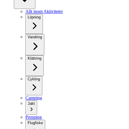
Allt inom Aktiviteter
Löpning
Vandring
Klättring
Cykling
Camping
Jakt
Prepping
Flugfiske