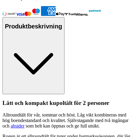
Produktbeskrivning
Lätt och kom
pa
kt kupoltält för 2
pe
rsoner
Allroundtält för vår, sommar och höst. Låg vikt kombineras med
hög boendestandard och kvalitet. Självstagande med två ingångar
och
absider
som helt kan ö
pp
nas och ge f
ull
utsikt.
Rogen är ett allroundtält för turer under barmarkssäsongen, där låg