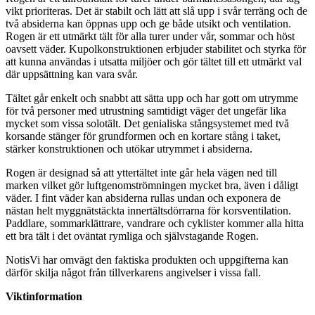
vikt prioriteras. Det är stabilt och lätt att slå u
pp
i svår terräng och de
två
absider
na kan ö
pp
nas u
pp
och ge både utsikt och ventilation.
Rogen är ett utmärkt tält för alla turer under vår, sommar och höst
oavsett väder. Kupolkonstruktionen erbjuder stabilitet och styrka för
att kunna användas i utsatta miljöer och gör tältet till ett utmärkt val
där u
pp
sättning kan vara svår.
Tältet går enkelt och snabbt att sätta u
pp
och har gott om utrymme
för två
pe
rsoner med utrustning samtidigt väger det ungefär lika
mycket som vissa solotält. Det genialiska stångsystemet med två
korsande stänger för grundformen och en kortare stång i taket,
stärker konstruktionen och utökar utrymmet i
absider
na.
Rogen är designad så att yttertältet inte går hela vägen ned till
marken vilket gör luftgenomströmningen mycket bra, även i dåligt
väder. I fint väder kan
absider
na r
ull
as undan och exponera de
nästan helt myggnätstäckta innertältsdörrarna för korsventilation.
Pa
ddlare, sommarklättrare, vandrare och cyklister kommer alla hitta
ett bra tält i det oväntat rymliga och självstagande Rogen.
NotisVi har omvägt den faktiska produkten och u
pp
gifterna kan
därför skilja något från tillverkarens angivelser i vissa fall.
Viktinformation