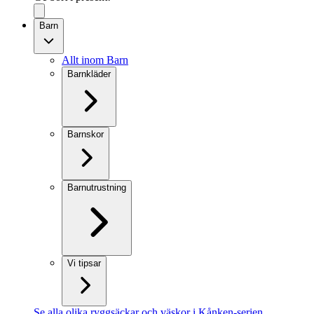
Barn
Allt inom Barn
Barnkläder
Barnskor
Barnutrustning
Vi tipsar
Se alla olika ryggsäckar och väskor i Kånken-serien