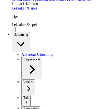
Upptäck Kånken
Leksaker & spel
Tips
Leksaker & spel
Utrustning
Allt inom Utrustning
Ryggsäckar
Väskor
Tält
Sovsäckar