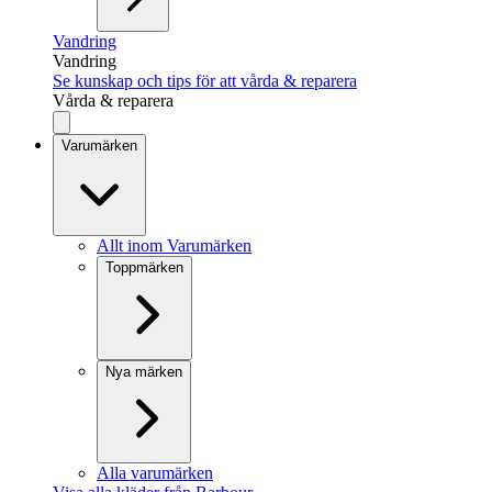
Vandring
Vandring
Se kunskap och tips för att vårda & reparera
Vårda & reparera
Varumärken
Allt inom Varumärken
Toppmärken
Nya märken
Alla varumärken