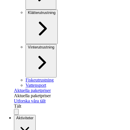
Klätterutrustning
Vinterutrustning
Fiskeutrustning
Vattensport
Aktuella paketpriser
Aktuella paketpriser
Utforska våra tält
Tält
Aktiviteter