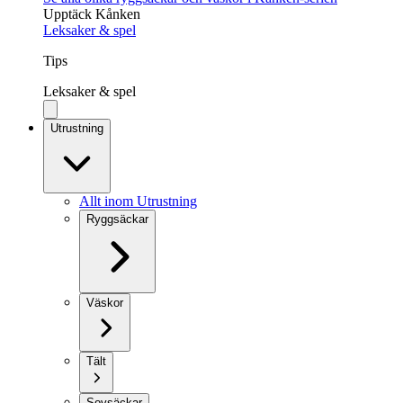
Upptäck Kånken
Leksaker & spel
Tips
Leksaker & spel
Utrustning
Allt inom Utrustning
Ryggsäckar
Väskor
Tält
Sovsäckar