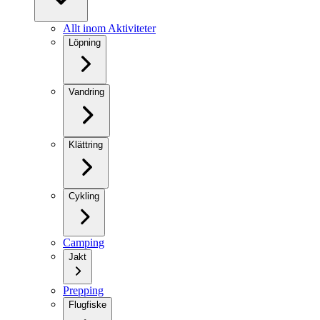
Allt inom Aktiviteter
Löpning
Vandring
Klättring
Cykling
Camping
Jakt
Prepping
Flugfiske