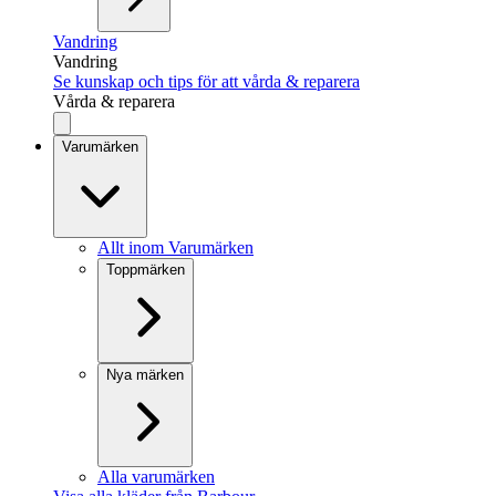
Vandring
Vandring
Se kunskap och tips för att vårda & reparera
Vårda & reparera
Varumärken
Allt inom Varumärken
Toppmärken
Nya märken
Alla varumärken