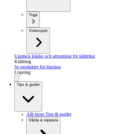
Yoga
Vintersport
Upptäck kläder och utrustning för klättring
Klättring
Se produkter för löpning
Löpning
Tips & guider
Allt inom Tips & guider
Vårda & reparera