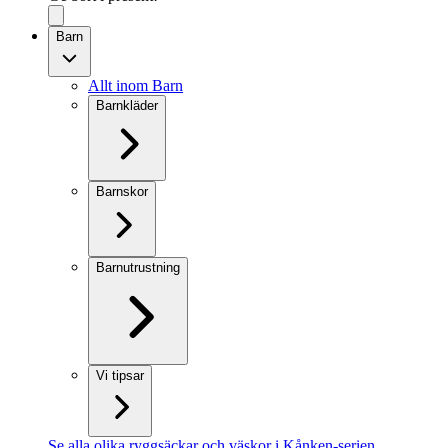
Barn
Allt inom Barn
Barnkläder
Barnskor
Barnutrustning
Vi tipsar
Se alla olika ryggsäckar och väskor i Kånken-serien