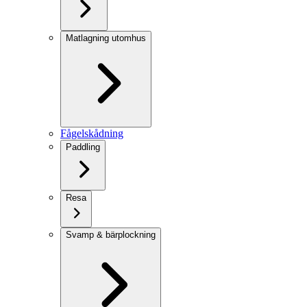
Matlagning utomhus
Fågelskådning
Paddling
Resa
Svamp & bärplockning