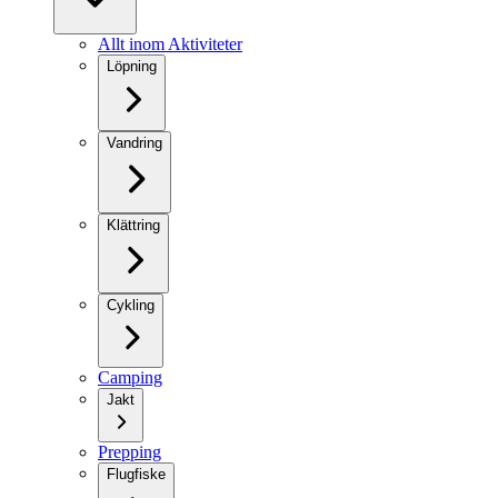
Allt inom Aktiviteter
Löpning
Vandring
Klättring
Cykling
Camping
Jakt
Prepping
Flugfiske