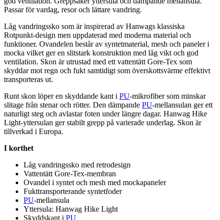
god ventilation. Gre
pp
säker yttersula och däm
pa
nde mellansula.
Pa
ssar för vardag, resor och lättare vandring.
Låg vandringssko som är inspirerad av Hanwags klassiska
Rot
pu
nkt-design men u
pp
daterad med moderna material och
funktioner. Ovandelen består av syntetmaterial, mesh och
pa
neler i
mocka vilket ger en slitstark konstruktion med låg vikt och god
ventilation. Skon är utrustad med ett
vattentät
t Gore-Tex som
skyddar mot regn och fukt samtidigt som överskottsvärme effektivt
transporteras ut.
Runt skon lö
pe
r en skyddande kant i
PU
-mikrofiber som minskar
slitage från stenar och rötter. Den däm
pa
nde
PU
-mellansulan ger ett
naturligt steg och avlastar foten under längre dagar. Hanwag Hike
Light-yttersulan ger stabilt gre
pp
på varierade underlag. Skon är
tillverkad i Euro
pa
.
I korthet
Låg vandringssko med retrodesign
Vattentät
t Gore-Tex-membran
Ovandel i syntet och mesh med mocka
pa
neler
Fukttransporterande syntetfoder
PU
-mellansula
Yttersula: Hanwag Hike Light
Skyddskant i
PU