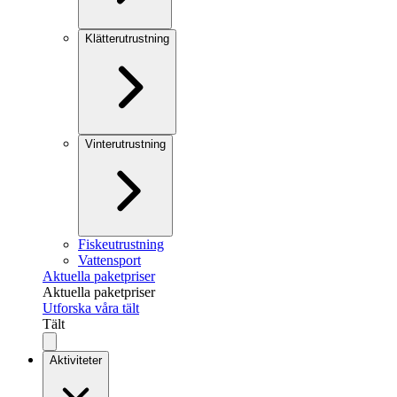
Klätterutrustning
Vinterutrustning
Fiskeutrustning
Vattensport
Aktuella paketpriser
Aktuella paketpriser
Utforska våra tält
Tält
Aktiviteter