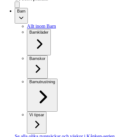
Barn
Allt inom Barn
Barnkläder
Barnskor
Barnutrustning
Vi tipsar
Se alla olika ryggsäckar och väskor i Kånken-serien