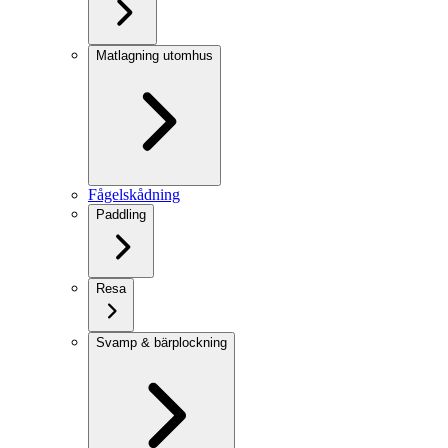
Matlagning utomhus
Fågelskådning
Paddling
Resa
Svamp & bärplockning