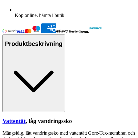
Köp online, hämta i butik
Produktbeskrivning
Vattentät
, låg vandringssko
Mångsidig, lätt vandringssko med
vattentät
t Gore-Tex-membran och