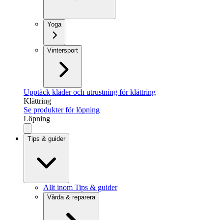
Yoga
Vintersport
Upptäck kläder och utrustning för klättring
Klättring
Se produkter för löpning
Löpning
Tips & guider
Allt inom Tips & guider
Vårda & reparera