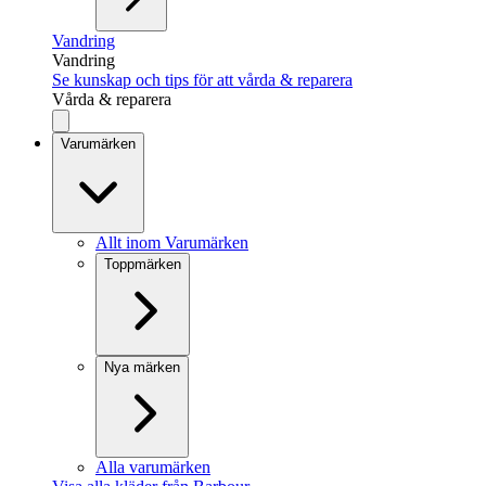
Vandring
Vandring
Se kunskap och tips för att vårda & reparera
Vårda & reparera
Varumärken
Allt inom Varumärken
Toppmärken
Nya märken
Alla varumärken