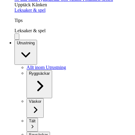
Upptäck Kånken
Leksaker & spel
Tips
Leksaker & spel
Utrustning
Allt inom Utrustning
Ryggsäckar
Väskor
Tält
Sovsäckar