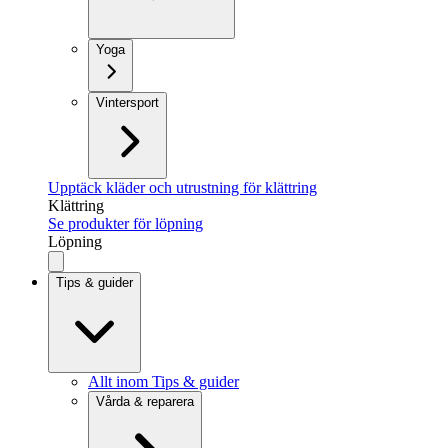
Yoga
Vintersport
Upptäck kläder och utrustning för klättring
Klättring
Se produkter för löpning
Löpning
Tips & guider
Allt inom Tips & guider
Vårda & reparera