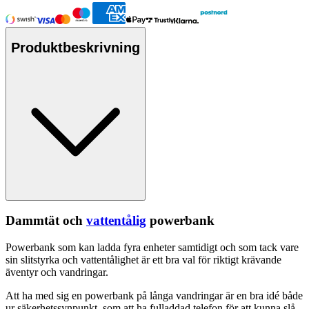
Produktbeskrivning
Dammtät och
vattentålig
powerbank
Powerbank som kan ladda fyra enheter samtidigt och som tack vare
sin slitstyrka och
vattentålig
het är ett bra val för riktigt krävande
äventyr och vandringar.
Att ha med sig en powerbank på långa vandringar är en bra idé både
ur säkerhetssyn
pu
nkt, som att ha f
ull
addad telefon för att kunna slå