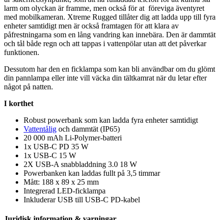
larm om olyckan är framme, men också för at föreviga äventyret
med mobilkameran. Xtreme Rugged tillåter dig att ladda u
pp
till fyra
enheter samtidigt men är också framtagen för att klara av
påfrestningarna som en lång vandring kan innebära. Den är dammtät
och tål både regn och att ta
pp
as i vattenpölar utan att det påverkar
funktionen.
Dessutom har den en ficklam
pa
som kan bli användbar om du glömt
din
pa
nnlam
pa
eller inte vill väcka din tältkamrat när du letar efter
något på natten.
I korthet
Robust powerbank som kan ladda fyra enheter samtidigt
Vattentålig
och dammtät (IP65)
20 000 mAh Li-Polymer-batteri
1x USB-C PD 35 W
1x USB-C 15 W
2X USB-A snabbladdning 3.0 18 W
Powerbanken kan laddas f
ull
t på 3,5 timmar
Mått: 188 x 89 x 25 mm
Integrerad LED-ficklam
pa
Inkluderar USB till USB-C PD-kabel
Juridisk information & varningar