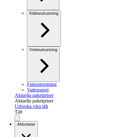
Klätterutrustning
Vinterutrustning
Fiskeutrustning
Vattensport
Aktuella paketpriser
Aktuella paketpriser
Utforska våra tält
Tält
Aktiviteter