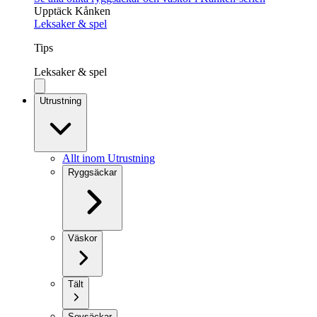
Upptäck Kånken
Leksaker & spel
Tips
Leksaker & spel
Utrustning
Allt inom Utrustning
Ryggsäckar
Väskor
Tält
Sovsäckar