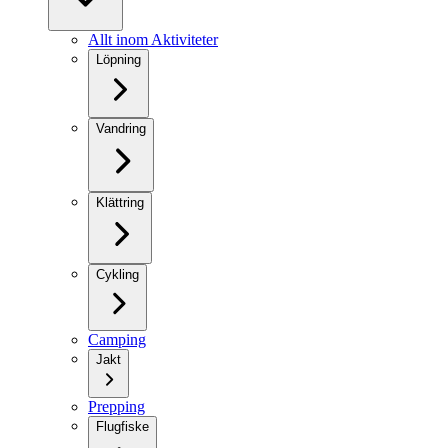
Allt inom Aktiviteter
Löpning
Vandring
Klättring
Cykling
Camping
Jakt
Prepping
Flugfiske