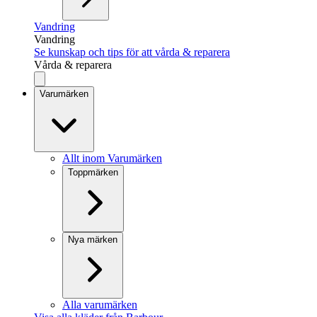
Vandring
Vandring
Se kunskap och tips för att vårda & reparera
Vårda & reparera
Varumärken
Allt inom Varumärken
Toppmärken
Nya märken
Alla varumärken