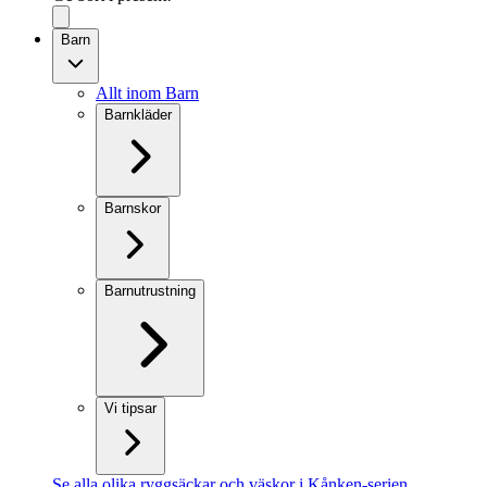
Barn
Allt inom Barn
Barnkläder
Barnskor
Barnutrustning
Vi tipsar
Se alla olika ryggsäckar och väskor i Kånken-serien