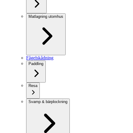
Matlagning utomhus
Fågelskådning
Paddling
Resa
Svamp & bärplockning