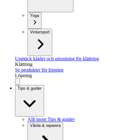
Yoga
Vintersport
Upptäck kläder och utrustning för klättring
Klättring
Se produkter för löpning
Löpning
Tips & guider
Allt inom Tips & guider
Vårda & reparera