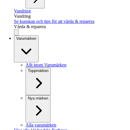
Vandring
Vandring
Se kunskap och tips för att vårda & reparera
Vårda & reparera
Varumärken
Allt inom Varumärken
Toppmärken
Nya märken
Alla varumärken