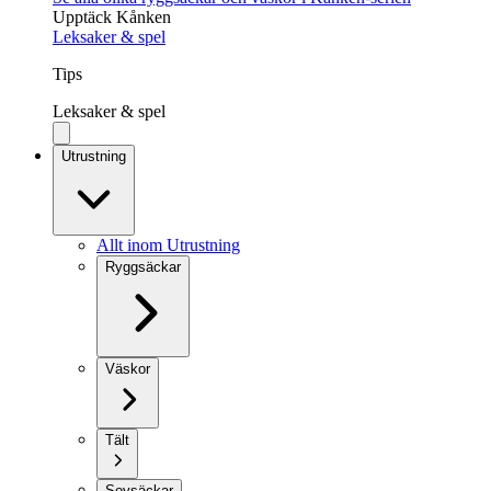
Upptäck Kånken
Leksaker & spel
Tips
Leksaker & spel
Utrustning
Allt inom Utrustning
Ryggsäckar
Väskor
Tält
Sovsäckar