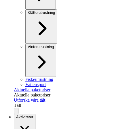
Klätterutrustning
Vinterutrustning
Fiskeutrustning
Vattensport
Aktuella paketpriser
Aktuella paketpriser
Utforska våra tält
Tält
Aktiviteter