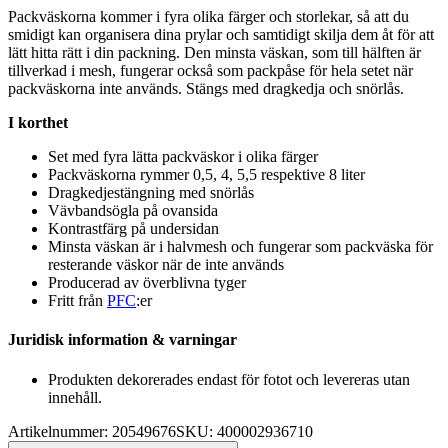
Pa
ckväskorna kommer i fyra olika färger och storlekar, så att du
smidigt kan organisera dina prylar och samtidigt skilja dem åt för att
lätt hitta rätt i din
pa
ckning. Den minsta väskan, som till hälften är
tillverkad i mesh, fungerar också som
pa
ckpåse för hela setet när
pa
ckväskorna inte används. Stängs med dragkedja och snörlås.
I korthet
Set med fyra lätta
pa
ckväskor i olika färger
Pa
ckväskorna rymmer 0,5, 4, 5,5 res
pe
ktive 8 liter
Dragkedjestängning med snörlås
Vävbandsögla på ovansida
Kontrastfärg på undersidan
Minsta väskan är i halvmesh och fungerar som
pa
ckväska för
resterande väskor när de inte används
Producerad av överblivna tyger
Fritt från
PFC
:er
Juridisk information & varningar
Produkten dekorerades endast för fotot och levereras utan
innehåll.
Artikelnummer: 20549676
SKU: 400002936710