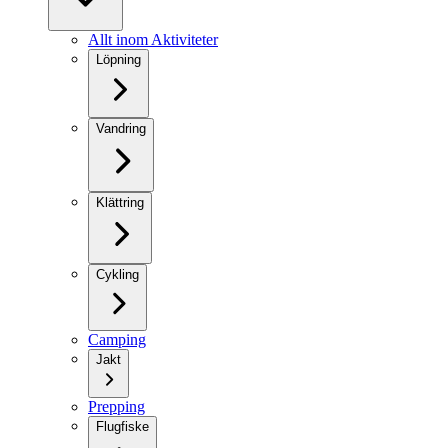
Allt inom Aktiviteter
Löpning
Vandring
Klättring
Cykling
Camping
Jakt
Prepping
Flugfiske