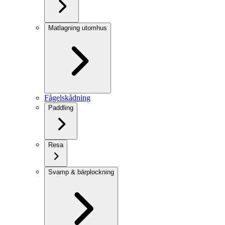
Matlagning utomhus
Fågelskådning
Paddling
Resa
Svamp & bärplockning