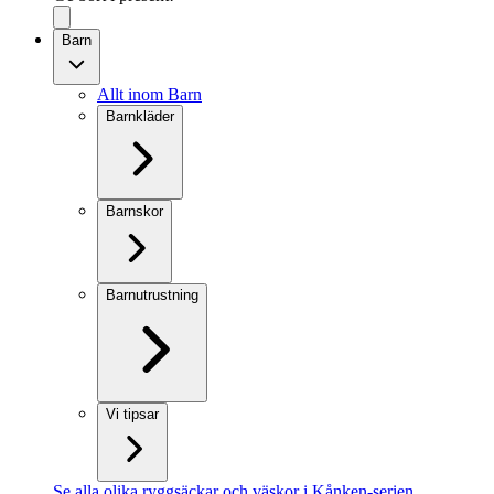
Barn
Allt inom Barn
Barnkläder
Barnskor
Barnutrustning
Vi tipsar
Se alla olika ryggsäckar och väskor i Kånken-serien