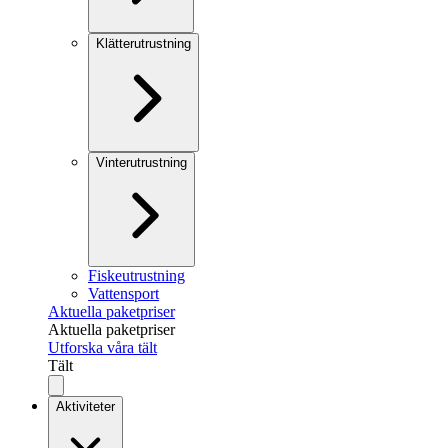
Klätterutrustning
Vinterutrustning
Fiskeutrustning
Vattensport
Aktuella paketpriser
Aktuella paketpriser
Utforska våra tält
Tält
Aktiviteter