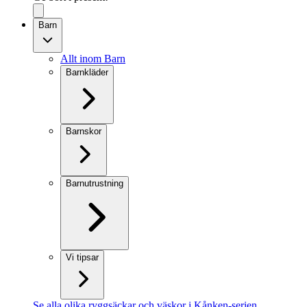
Barn
Allt inom Barn
Barnkläder
Barnskor
Barnutrustning
Vi tipsar
Se alla olika ryggsäckar och väskor i Kånken-serien