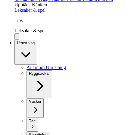
Upptäck Kånken
Leksaker & spel
Tips
Leksaker & spel
Utrustning
Allt inom Utrustning
Ryggsäckar
Väskor
Tält
Sovsäckar