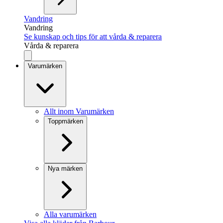
Vandring
Vandring
Se kunskap och tips för att vårda & reparera
Vårda & reparera
Varumärken
Allt inom Varumärken
Toppmärken
Nya märken
Alla varumärken