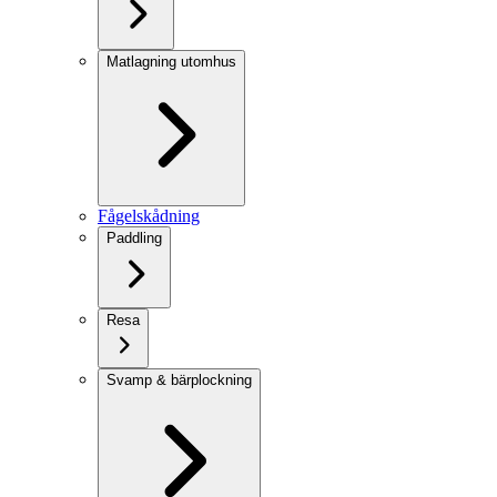
Matlagning utomhus
Fågelskådning
Paddling
Resa
Svamp & bärplockning