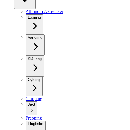
Allt inom Aktiviteter
Löpning
Vandring
Klättring
Cykling
Camping
Jakt
Prepping
Flugfiske