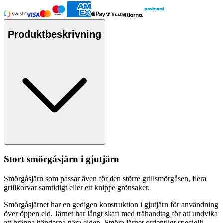
Produktbeskrivning
Stort smörgåsjärn i gjutjärn
Smörgåsjärn som
pa
ssar även för den större grillsmörgåsen, flera
grillkorvar samtidigt eller ett kni
pp
e grönsaker.
Smörgåsjärnet har en gedigen konstruktion i gjutjärn för användning
över ö
pp
en eld. Järnet har långt skaft med trähandtag för att undvika
att bränna händerna nära elden. Smöra järnet ordentligt s
pe
ciellt