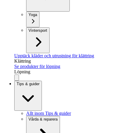
Yoga
Vintersport
Upptäck kläder och utrustning för klättring
Klättring
Se produkter för löpning
Löpning
Tips & guider
Allt inom Tips & guider
Vårda & reparera