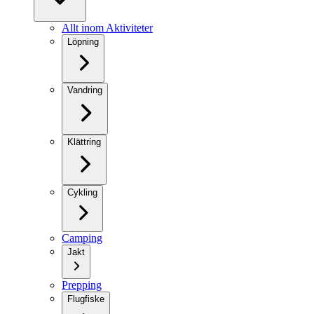
Allt inom Aktiviteter
Löpning
Vandring
Klättring
Cykling
Camping
Jakt
Prepping
Flugfiske