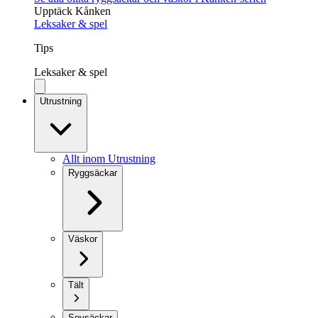
Upptäck Kånken
Leksaker & spel
Tips
Leksaker & spel
Utrustning
Allt inom Utrustning
Ryggsäckar
Väskor
Tält
Sovsäckar