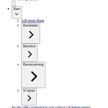
Barn
Allt inom Barn
Barnkläder
Barnskor
Barnutrustning
Vi tipsar
Se alla olika ryggsäckar och väskor i Kånken-serien