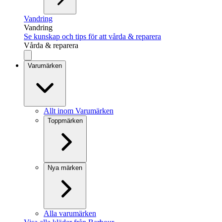
Vandring
Vandring
Se kunskap och tips för att vårda & reparera
Vårda & reparera
Varumärken
Allt inom Varumärken
Toppmärken
Nya märken
Alla varumärken