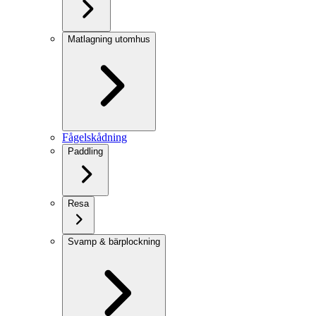
Matlagning utomhus
Fågelskådning
Paddling
Resa
Svamp & bärplockning