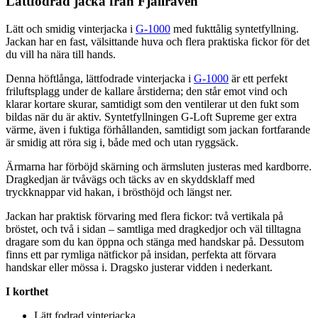
Lättfodrad jacka från Fjällräven
Lätt och smidig vinterjacka i
G-1000
med fukttålig syntetfyllning.
Jackan har en fast, välsittande huva och flera praktiska fickor för det
du vill ha nära till hands.
Denna höftlånga, lättfodrade vinterjacka i
G-1000
är ett
pe
rfekt
friluftsplagg under de kallare årstiderna; den står emot vind och
klarar kortare skurar, samtidigt som den ventilerar ut den fukt som
bildas när du är aktiv. Syntetfyllningen G-Loft Supreme ger extra
värme, även i fuktiga förhållanden, samtidigt som jackan fortfarande
är smidig att röra sig i, både med och utan ryggsäck.
Ärmarna har förböjd skärning och ärmsluten justeras med kardborre.
Dragkedjan är tvåvägs och täcks av en skyddsklaff med
tryckkna
pp
ar vid hakan, i brösthöjd och längst ner.
Jackan har praktisk förvaring med flera fickor: två vertikala på
bröstet, och två i sidan – samtliga med dragkedjor och väl tilltagna
dragare som du kan ö
pp
na och stänga med handskar på. Dessutom
finns ett
pa
r rymliga nätfickor på insidan,
pe
rfekta att förvara
handskar eller mössa i. Dragsko justerar vidden i nederkant.
I korthet
Lätt fodrad vinterjacka