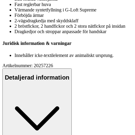
Fast reglerbar huva
Värmande syntetfyllning i G-Loft Supreme
Förböjda ärmar
2-vägsdragkedja med skyddsklaff
2 bröstfickor, 2 handfickor och 2 stora nätfickor på insidan
Dragkedjor och stro
pp
ar an
pa
ssade för handskar
Juridisk information & varningar
Innehåller icke-textilelement av animaliskt ursprung.
Artikelnummer: 20257226
Detaljerad information