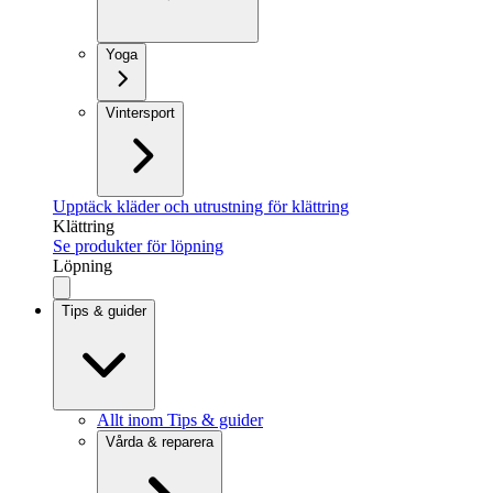
Yoga
Vintersport
Upptäck kläder och utrustning för klättring
Klättring
Se produkter för löpning
Löpning
Tips & guider
Allt inom Tips & guider
Vårda & reparera