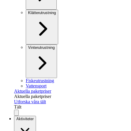
Klätterutrustning
Vinterutrustning
Fiskeutrustning
Vattensport
Aktuella paketpriser
Aktuella paketpriser
Utforska våra tält
Tält
Aktiviteter