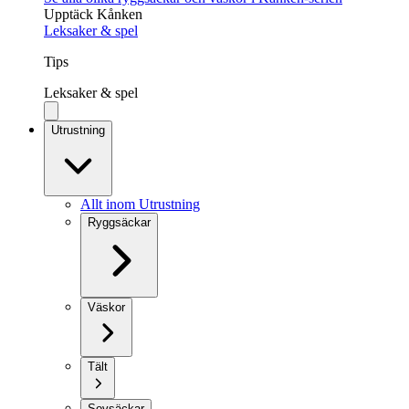
Upptäck Kånken
Leksaker & spel
Tips
Leksaker & spel
Utrustning
Allt inom Utrustning
Ryggsäckar
Väskor
Tält
Sovsäckar