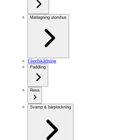
Matlagning utomhus
Fågelskådning
Paddling
Resa
Svamp & bärplockning