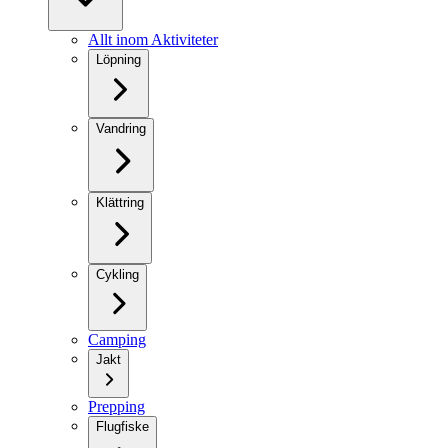
Allt inom Aktiviteter
Löpning
Vandring
Klättring
Cykling
Camping
Jakt
Prepping
Flugfiske