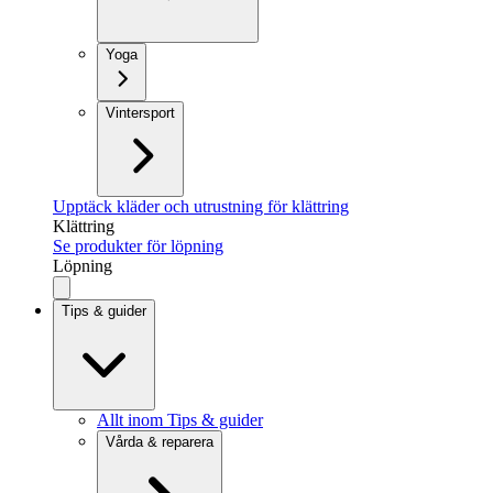
Yoga
Vintersport
Upptäck kläder och utrustning för klättring
Klättring
Se produkter för löpning
Löpning
Tips & guider
Allt inom Tips & guider
Vårda & reparera