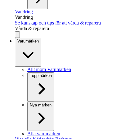
Vandring
Vandring
Se kunskap och tips för att vårda & reparera
Vårda & reparera
Varumärken
Allt inom Varumärken
Toppmärken
Nya märken
Alla varumärken