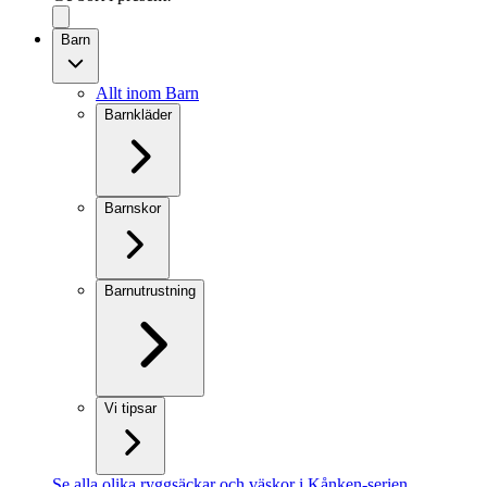
Barn
Allt inom Barn
Barnkläder
Barnskor
Barnutrustning
Vi tipsar
Se alla olika ryggsäckar och väskor i Kånken-serien