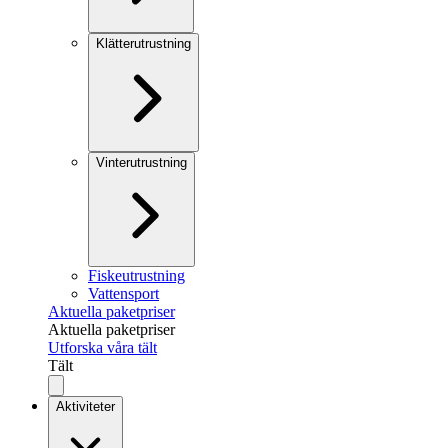
Klätterutrustning
Vinterutrustning
Fiskeutrustning
Vattensport
Aktuella paketpriser
Aktuella paketpriser
Utforska våra tält
Tält
Aktiviteter