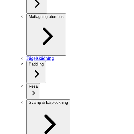
Matlagning utomhus
Fågelskådning
Paddling
Resa
Svamp & bärplockning