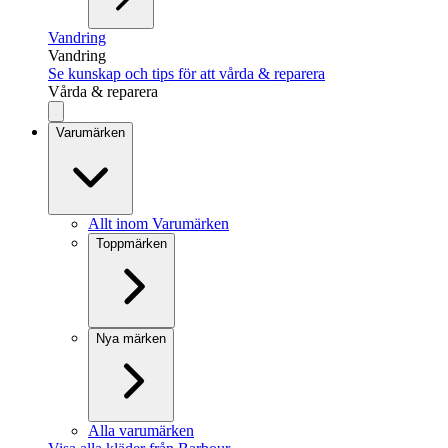
Vandring
Vandring
Se kunskap och tips för att vårda & reparera
Vårda & reparera
Varumärken
Allt inom Varumärken
Toppmärken
Nya märken
Alla varumärken