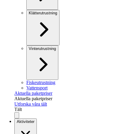
Klätterutrustning
Vinterutrustning
Fiskeutrustning
Vattensport
Aktuella paketpriser
Aktuella paketpriser
Utforska våra tält
Tält
Aktiviteter