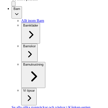
Barn
Allt inom Barn
Barnkläder
Barnskor
Barnutrustning
Vi tipsar
Se alla olika ryggsäckar och väskor i Kånken-serien