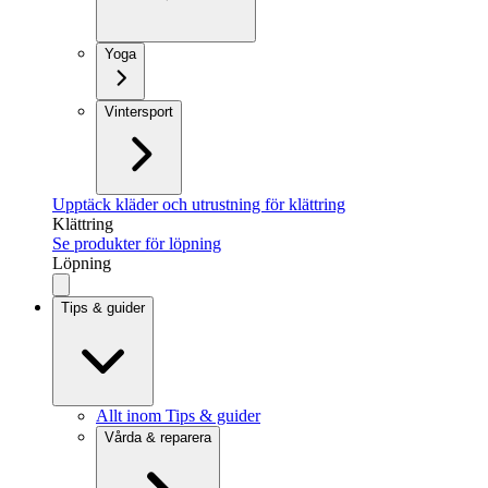
Yoga
Vintersport
Upptäck kläder och utrustning för klättring
Klättring
Se produkter för löpning
Löpning
Tips & guider
Allt inom Tips & guider
Vårda & reparera