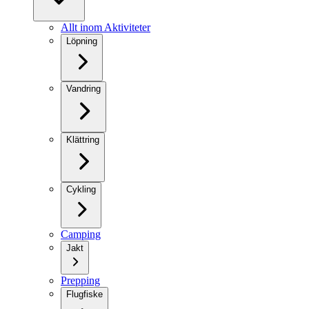
Allt inom Aktiviteter
Löpning
Vandring
Klättring
Cykling
Camping
Jakt
Prepping
Flugfiske