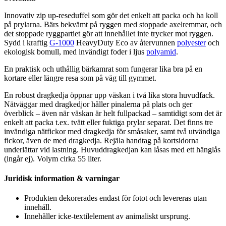
Innovativ zip up-reseduffel som gör det enkelt att
pa
cka och ha koll
på prylarna. Bärs bekvämt på ryggen med sto
pp
ade axelremmar, och
det sto
pp
ade rygg
pa
rtiet gör att innehållet inte trycker mot ryggen.
Sydd i kraftig
G-1000
HeavyDuty Eco av återvunnen
polyester
och
ekologisk bom
ull
, med invändigt foder i ljus
polyamid
.
En praktisk och uthållig bärkamrat som fungerar lika bra på en
kortare eller längre resa som på väg till gymmet.
En robust dragkedja ö
pp
nar u
pp
väskan i två lika stora huvudfack.
Nätväggar med dragkedjor håller pinalerna på plats och ger
överblick – även när väskan är helt f
ull
pa
ckad – samtidigt som det är
enkelt att
pa
cka t.ex. tvätt eller fuktiga prylar se
pa
rat. Det finns tre
invändiga nätfickor med dragkedja för småsaker, samt två utvändiga
fickor, även de med dragkedja. Rejäla handtag på kortsidorna
underlättar vid lastning. Huvuddragkedjan kan låsas med ett hänglås
(ingår ej). Volym cirka 55 liter.
Juridisk information & varningar
Produkten dekorerades endast för fotot och levereras utan
innehåll.
Innehåller icke-textilelement av animaliskt ursprung.