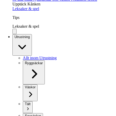
Upptäck Kånken
Leksaker & spel
Tips
Leksaker & spel
Utrustning
Allt inom Utrustning
Ryggsäckar
Väskor
Tält
Sovsäckar