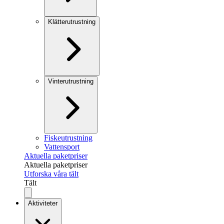
Klätterutrustning
Vinterutrustning
Fiskeutrustning
Vattensport
Aktuella paketpriser
Aktuella paketpriser
Utforska våra tält
Tält
Aktiviteter