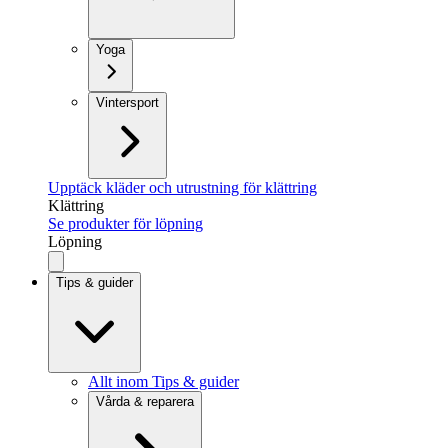
Yoga
Vintersport
Upptäck kläder och utrustning för klättring
Klättring
Se produkter för löpning
Löpning
Tips & guider
Allt inom Tips & guider
Vårda & reparera