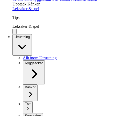
Upptäck Kånken
Leksaker & spel
Tips
Leksaker & spel
Utrustning
Allt inom Utrustning
Ryggsäckar
Väskor
Tält
Sovsäckar