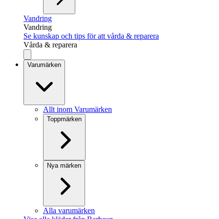
Vandring
Vandring
Se kunskap och tips för att vårda & reparera
Vårda & reparera
Varumärken
Allt inom Varumärken
Toppmärken
Nya märken
Alla varumärken