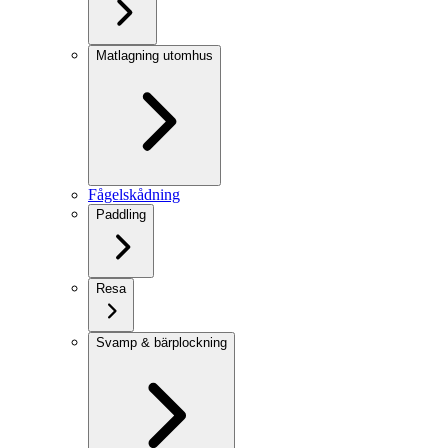
Matlagning utomhus
Fågelskådning
Paddling
Resa
Svamp & bärplockning