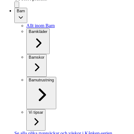
Barn
Allt inom Barn
Barnkläder
Barnskor
Barnutrustning
Vi tipsar
Se alla olika ryggsäckar och väskor i Kånken-serien