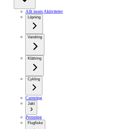
Allt inom Aktiviteter
Löpning
Vandring
Klättring
Cykling
Camping
Jakt
Prepping
Flugfiske