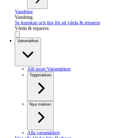
Vandring
Vandring
Se kunskap och tips för att vårda & reparera
Vårda & reparera
Varumärken
Allt inom Varumärken
Toppmärken
Nya märken
Alla varumärken