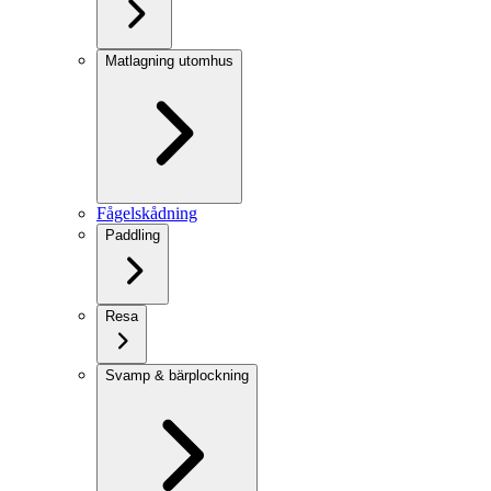
Matlagning utomhus
Fågelskådning
Paddling
Resa
Svamp & bärplockning