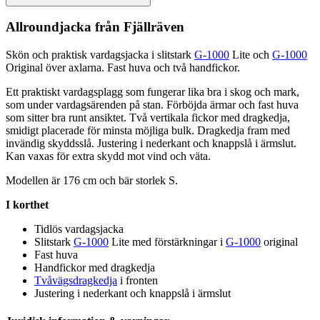
Allroundjacka från Fjällräven
Skön och praktisk vardagsjacka i slitstark
G-1000
Lite och
G-1000
Original över axlarna. Fast huva och två handfickor.
Ett praktiskt vardagsplagg som fungerar lika bra i skog och mark,
som under vardagsärenden på stan. Förböjda ärmar och fast huva
som sitter bra runt ansiktet. Två vertikala fickor med dragkedja,
smidigt placerade för minsta möjliga bulk. Dragkedja fram med
invändig skyddsslå. Justering i nederkant och kna
pp
slå i ärmslut.
Kan vaxas för extra skydd mot vind och väta.
Modellen är 176 cm och bär storlek S.
I korthet
Tidlös vardagsjacka
Slitstark
G-1000
Lite med förstärkningar i
G-1000
original
Fast huva
Handfickor med dragkedja
Tvåvägsdragkedja
i fronten
Justering i nederkant och kna
pp
slå i ärmslut