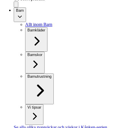
Barn
Allt inom Barn
Barnkläder
Barnskor
Barnutrustning
Vi tipsar
Se alla olika ryggsäckar och väskor i Kånken-serien