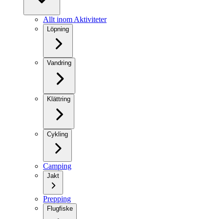
Allt inom Aktiviteter
Löpning
Vandring
Klättring
Cykling
Camping
Jakt
Prepping
Flugfiske