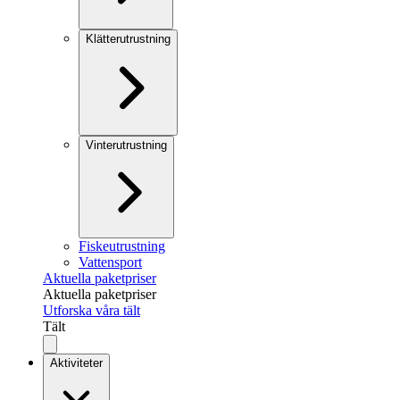
Klätterutrustning
Vinterutrustning
Fiskeutrustning
Vattensport
Aktuella paketpriser
Aktuella paketpriser
Utforska våra tält
Tält
Aktiviteter