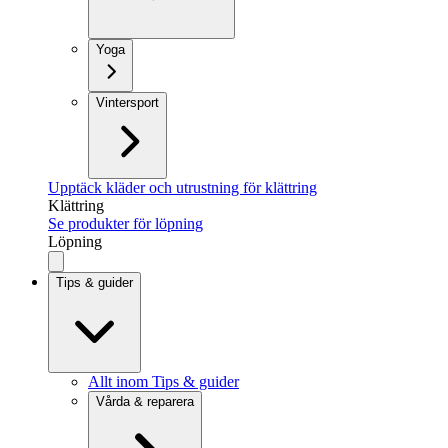
Yoga
Vintersport
Upptäck kläder och utrustning för klättring
Klättring
Se produkter för löpning
Löpning
Tips & guider
Allt inom Tips & guider
Vårda & reparera