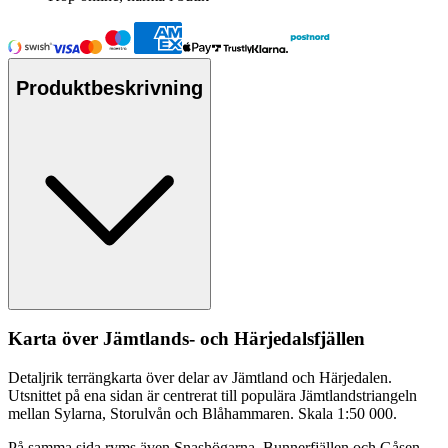
Produktbeskrivning
Karta över Jämtlands- och Härjedalsfjällen
Detaljrik terrängkarta över delar av Jämtland och Härjedalen.
Utsnittet på ena sidan är centrerat till po
pu
lära Jämtlandstriangeln
mellan Sylarna, Storulvån och Blåhammaren. Skala 1:50 000.
På samma sida ryms även Snashögarna, Bunnerfjällen och Gåsen.