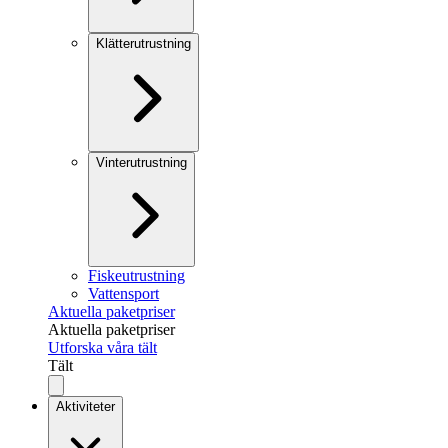
Klätterutrustning
Vinterutrustning
Fiskeutrustning
Vattensport
Aktuella paketpriser
Aktuella paketpriser
Utforska våra tält
Tält
Aktiviteter