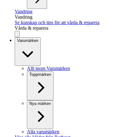
Vandring
Vandring
Se kunskap och tips för att vårda & reparera
Vårda & reparera
Varumärken
Allt inom Varumärken
Toppmärken
Nya märken
Alla varumärken