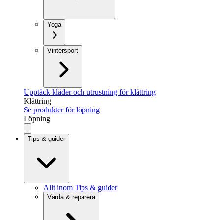
Yoga
Vintersport
Upptäck kläder och utrustning för klättring
Klättring
Se produkter för löpning
Löpning
Tips & guider
Allt inom Tips & guider
Vårda & reparera