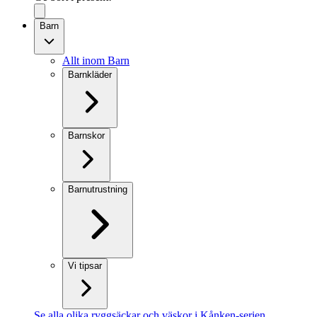
Barn
Allt inom Barn
Barnkläder
Barnskor
Barnutrustning
Vi tipsar
Se alla olika ryggsäckar och väskor i Kånken-serien