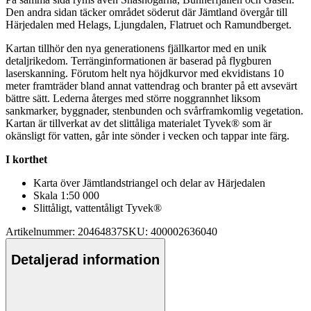
Den andra sidan täcker området söderut där Jämtland övergår till
Härjedalen med Helags, Ljungdalen,
Fla
truet och Ramundberget.
Kartan tillhör den nya generationens fjällkartor med en unik
detaljrikedom. Terränginformationen är baserad på flygburen
laserskanning. Förutom helt nya höjdkurvor med ekvidistans 10
meter framträder bland annat vattendrag och branter på ett avsevärt
bättre sätt. Lederna återges med större noggrannhet liksom
sankmarker, byggnader, stenbunden och svårframkomlig vegetation.
Kartan är tillverkat av det slittåliga materialet Tyvek® som är
okänsligt för vatten, går inte sönder i vecken och ta
pp
ar inte färg.
I korthet
Karta över Jämtlandstriangel och delar av Härjedalen
Skala 1:50 000
Slittåligt,
vattentålig
t Tyvek®
Artikelnummer: 20464837
SKU: 400002636040
Detaljerad information