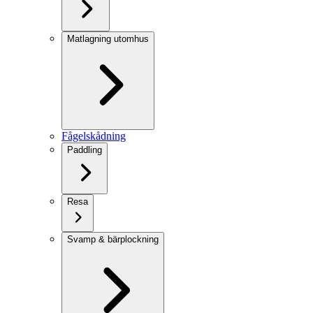
Matlagning utomhus
Fågelskådning
Paddling
Resa
Svamp & bärplockning