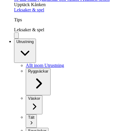
Upptäck Kånken
Leksaker & spel
Tips
Leksaker & spel
Utrustning
Allt inom Utrustning
Ryggsäckar
Väskor
Tält
Sovsäckar