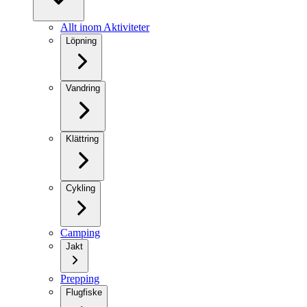
Allt inom Aktiviteter
Löpning
Vandring
Klättring
Cykling
Camping
Jakt
Prepping
Flugfiske