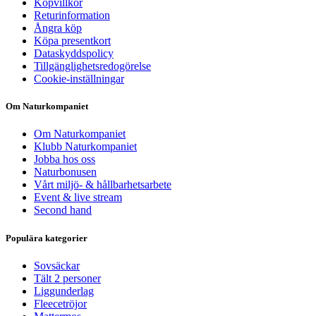
Köpvillkor
Returinformation
Ångra köp
Köpa presentkort
Dataskyddspolicy
Tillgänglighetsredogörelse
Cookie-inställningar
Om Naturkompaniet
Om Naturkompaniet
Klubb Naturkompaniet
Jobba hos oss
Naturbonusen
Vårt miljö- & hållbarhetsarbete
Event & live stream
Second hand
Populära kategorier
Sovsäckar
Tält 2 personer
Liggunderlag
Fleecetröjor