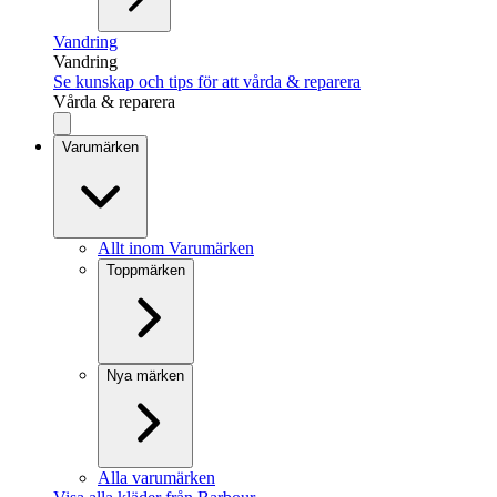
Vandring
Vandring
Se kunskap och tips för att vårda & reparera
Vårda & reparera
Varumärken
Allt inom Varumärken
Toppmärken
Nya märken
Alla varumärken