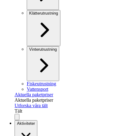
Klätterutrustning
Vinterutrustning
Fiskeutrustning
Vattensport
Aktuella paketpriser
Aktuella paketpriser
Utforska våra tält
Tält
Aktiviteter