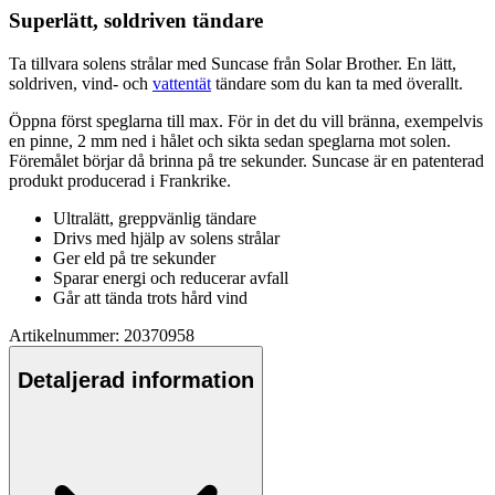
Su
pe
rlätt, soldriven tändare
Ta tillvara solens strålar med Suncase från Solar Brother. En lätt,
soldriven, vind- och
vattentät
tändare som du kan ta med överallt.
Ö
pp
na först s
pe
glarna till max. För in det du vill bränna, exem
pe
lvis
en pinne, 2 mm ned i hålet och sikta sedan s
pe
glarna mot solen.
Föremålet börjar då brinna på tre sekunder. Suncase är en
pa
tenterad
produkt producerad i Frankrike.
Ultralätt, gre
pp
vänlig tändare
Drivs med hjälp av solens strålar
Ger eld på tre sekunder
S
pa
rar energi och reducerar avfall
Går att tända trots hård vind
Artikelnummer: 20370958
Detaljerad information