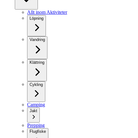
Allt inom Aktiviteter
Löpning
Vandring
Klättring
Cykling
Camping
Jakt
Prepping
Flugfiske