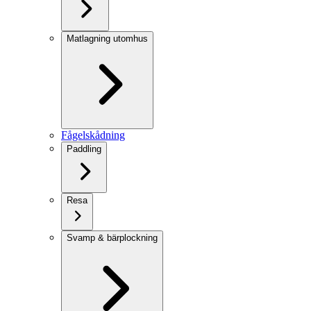
Matlagning utomhus
Fågelskådning
Paddling
Resa
Svamp & bärplockning