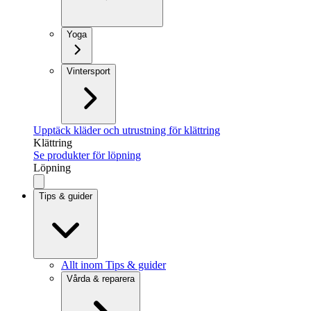
Yoga
Vintersport
Upptäck kläder och utrustning för klättring
Klättring
Se produkter för löpning
Löpning
Tips & guider
Allt inom Tips & guider
Vårda & reparera