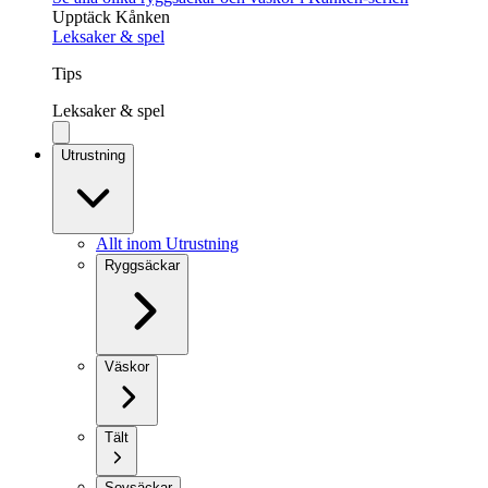
Upptäck Kånken
Leksaker & spel
Tips
Leksaker & spel
Utrustning
Allt inom Utrustning
Ryggsäckar
Väskor
Tält
Sovsäckar