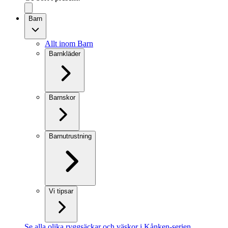
Barn
Allt inom Barn
Barnkläder
Barnskor
Barnutrustning
Vi tipsar
Se alla olika ryggsäckar och väskor i Kånken-serien