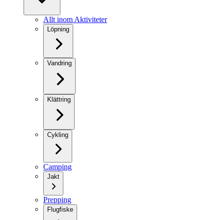
Allt inom Aktiviteter
Löpning
Vandring
Klättring
Cykling
Camping
Jakt
Prepping
Flugfiske