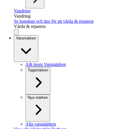
Vandring
Vandring
Se kunskap och tips för att vårda & reparera
Vårda & reparera
Varumärken
Allt inom Varumärken
Toppmärken
Nya märken
Alla varumärken