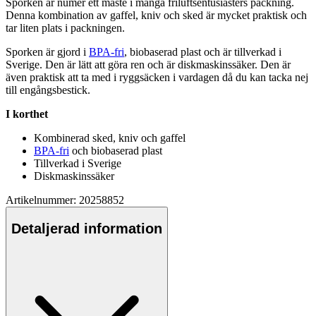
Sporken är numer ett måste i många friluftsentusiasters
pa
ckning.
Denna kombination av gaffel, kniv och sked är mycket praktisk och
tar liten plats i
pa
ckningen.
Sporken är gjord i
BPA-fri
, biobaserad plast och är tillverkad i
Sverige. Den är lätt att göra ren och är diskmaskinssäker. Den är
även praktisk att ta med i ryggsäcken i vardagen då du kan tacka nej
till engångsbestick.
I korthet
Kombinerad sked, kniv och gaffel
BPA-fri
och biobaserad plast
Tillverkad i Sverige
Diskmaskinssäker
Artikelnummer: 20258852
Detaljerad information