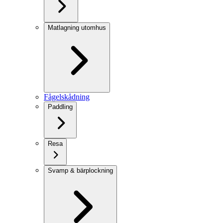
Matlagning utomhus
Fågelskådning
Paddling
Resa
Svamp & bärplockning