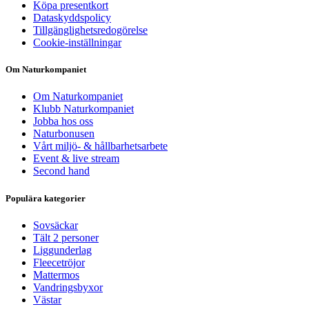
Köpa presentkort
Dataskyddspolicy
Tillgänglighetsredogörelse
Cookie-inställningar
Om Naturkompaniet
Om Naturkompaniet
Klubb Naturkompaniet
Jobba hos oss
Naturbonusen
Vårt miljö- & hållbarhetsarbete
Event & live stream
Second hand
Populära kategorier
Sovsäckar
Tält 2 personer
Liggunderlag
Fleecetröjor
Mattermos
Vandringsbyxor
Västar