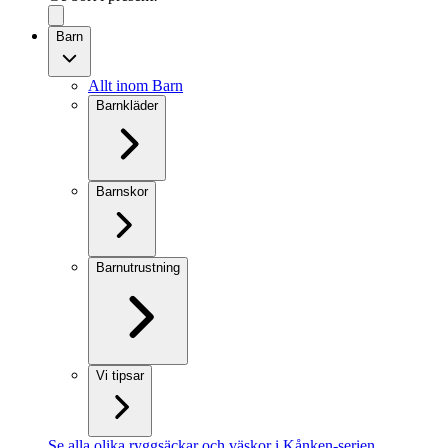
Barn
Allt inom Barn
Barnkläder
Barnskor
Barnutrustning
Vi tipsar
Se alla olika ryggsäckar och väskor i Kånken-serien