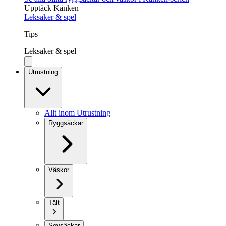
Upptäck Kånken
Leksaker & spel
Tips
Leksaker & spel
Utrustning
Allt inom Utrustning
Ryggsäckar
Väskor
Tält
Sovsäckar