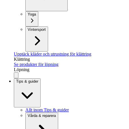
Yoga
Vintersport
Upptäck kläder och utrustning för klättring
Klättring
Se produkter för löpning
Löpning
Tips & guider
Allt inom Tips & guider
Vårda & reparera