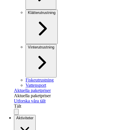
Klätterutrustning
Vinterutrustning
Fiskeutrustning
Vattensport
Aktuella paketpriser
Aktuella paketpriser
Utforska våra tält
Tält
Aktiviteter