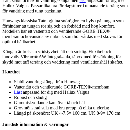
Lätt, stabil och skön vandringskänga med
läst
an
pa
ssad för dig med
Hallux Valgus.
Pa
ssar lika bra för dagsturer i utmanande terräng som
för vandring med tung
pa
ckning.
Hanwags klassiska Tatra gjutna snöröglor, en hylsa på tungan som
förhindrar att tungan rör sig och en fotbädd med hög komfort.
Modellen har ett
vattentät
t och ventilerande GORE-TEX®-
membran ochovansida av nubuck som bör vårdas med skovax för
optimal hållbarhet.
Kängan är trots sin vridstyvhet lätt och smidig. Flexibel och
innovativ Vibram® AW Integral-sula, tåbox med förstärkning för
skydd mot tuff terräng och vaddering med ventilationshål i skaftet.
I korthet
Stabil vandringskänga från Hanwag
Vattentät
t och ventilerande GORE-TEX®-membran
Läst
an
pa
ssad för dig med Hallux Valgus
Robust och stadig
Gummiskyddande kant över tå och häl
Grovmönstrad sula med bra gre
pp
på olika underlag
Längd på skosnöre: UK 4-7,5= 160 cm, UK 8-9= 170 cm
Juridisk information & varningar