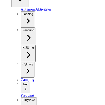
Allt inom Aktiviteter
Löpning
Vandring
Klättring
Cykling
Camping
Jakt
Prepping
Flugfiske