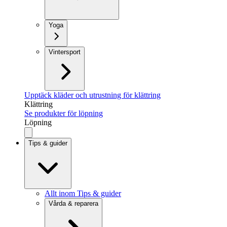
Yoga
Vintersport
Upptäck kläder och utrustning för klättring
Klättring
Se produkter för löpning
Löpning
Tips & guider
Allt inom Tips & guider
Vårda & reparera