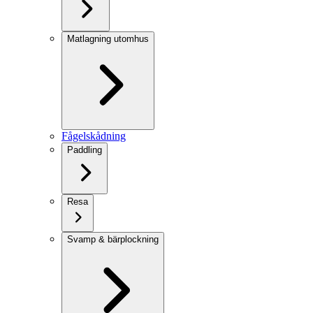
Matlagning utomhus
Fågelskådning
Paddling
Resa
Svamp & bärplockning