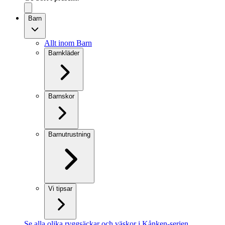
Barn
Allt inom Barn
Barnkläder
Barnskor
Barnutrustning
Vi tipsar
Se alla olika ryggsäckar och väskor i Kånken-serien