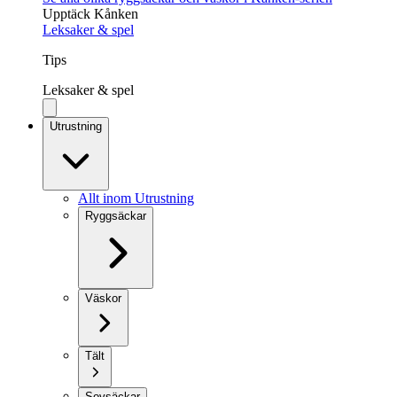
Upptäck Kånken
Leksaker & spel
Tips
Leksaker & spel
Utrustning
Allt inom Utrustning
Ryggsäckar
Väskor
Tält
Sovsäckar