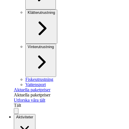
Klätterutrustning
Vinterutrustning
Fiskeutrustning
Vattensport
Aktuella paketpriser
Aktuella paketpriser
Utforska våra tält
Tält
Aktiviteter