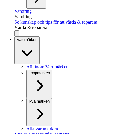
Vandring
Vandring
Se kunskap och tips för att vårda & reparera
Vårda & reparera
Varumärken
Allt inom Varumärken
Toppmärken
Nya märken
Alla varumärken