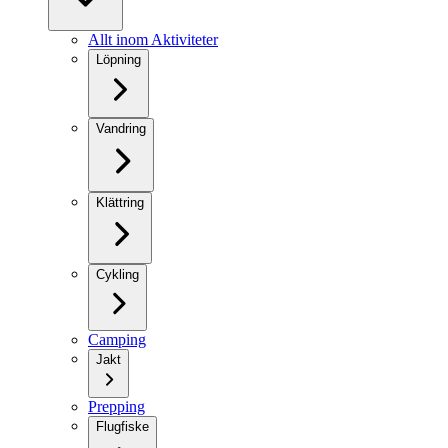
Allt inom Aktiviteter
Löpning
Vandring
Klättring
Cykling
Camping
Jakt
Prepping
Flugfiske