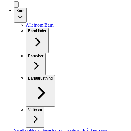
Barn
Allt inom Barn
Barnkläder
Barnskor
Barnutrustning
Vi tipsar
Se alla olika ryggsäckar och väskor i Kånken-serien