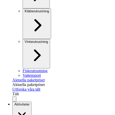
Klätterutrustning
Vinterutrustning
Fiskeutrustning
Vattensport
Aktuella paketpriser
Aktuella paketpriser
Utforska våra tält
Tält
Aktiviteter