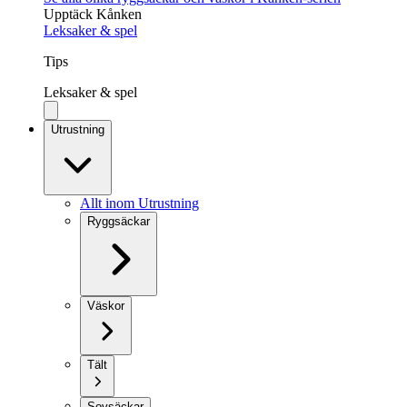
Upptäck Kånken
Leksaker & spel
Tips
Leksaker & spel
Utrustning
Allt inom Utrustning
Ryggsäckar
Väskor
Tält
Sovsäckar