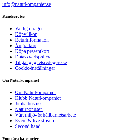
info@naturkompaniet.se
Kundservice
Vanliga frågor
Köpvillkor
Returinformation
Ångra köp
Köpa presentkort
Dataskyddspolicy
Tillgänglighetsredogörelse
Cookie-inställningar
Om Naturkompaniet
Om Naturkompaniet
Klubb Naturkompaniet
Jobba hos oss
Naturbonusen
Vårt miljö- & hållbarhetsarbete
Event & live stream
Second hand
Populära kategorier