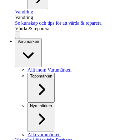
Vandring
Vandring
Se kunskap och tips för att vårda & reparera
Vårda & reparera
Varumärken
Allt inom Varumärken
Toppmärken
Nya märken
Alla varumärken