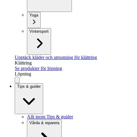
Yoga
Vintersport
Upptäck kläder och utrustning för klättring
Klättring
Se produkter för löpning
Löpning
Tips & guider
Allt inom Tips & guider
Vårda & reparera