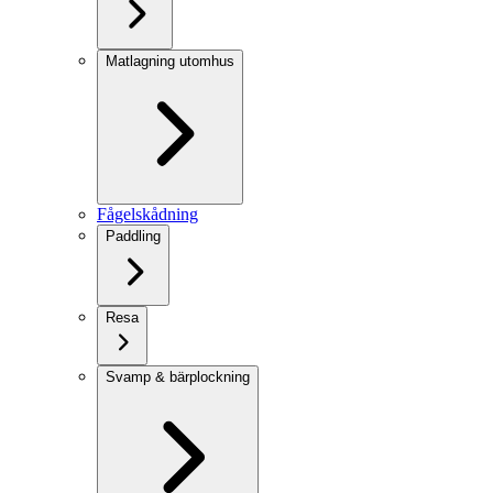
Matlagning utomhus
Fågelskådning
Paddling
Resa
Svamp & bärplockning