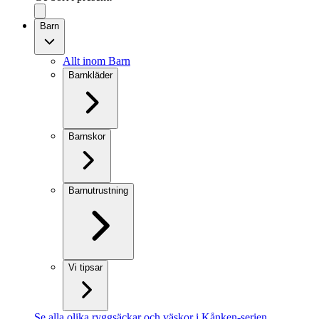
Barn
Allt inom Barn
Barnkläder
Barnskor
Barnutrustning
Vi tipsar
Se alla olika ryggsäckar och väskor i Kånken-serien