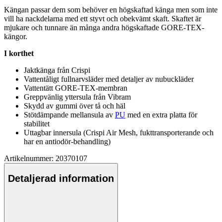
Kängan
pa
ssar dem som behöver en högskaftad känga men som inte
vill ha nackdelarna med ett styvt och obekvämt skaft. Skaftet är
mjukare och tunnare än många andra högskaftade GORE-TEX-
kängor.
I korthet
Jaktkänga från Crispi
Vattentålig
t f
ull
narvsläder med detaljer av nubuckläder
Vattentät
t GORE-TEX-membran
Gre
pp
vänlig yttersula från Vibram
Skydd av gummi över tå och häl
Stötdäm
pa
nde mellansula av
PU
med en extra platta för
stabilitet
Uttagbar innersula (Crispi Air Mesh, fukttransporterande och
har en antiodör-behandling)
Artikelnummer: 20370107
Detaljerad information