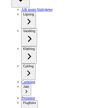
Allt inom Aktiviteter
Löpning
Vandring
Klättring
Cykling
Camping
Jakt
Prepping
Flugfiske