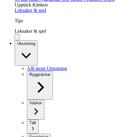
Upptäck Kånken
Leksaker & spel
Tips
Leksaker & spel
Utrustning
Allt inom Utrustning
Ryggsäckar
Väskor
Tält
Sovsäckar