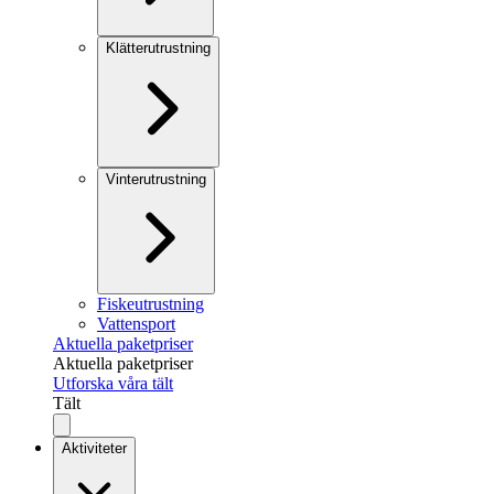
Klätterutrustning
Vinterutrustning
Fiskeutrustning
Vattensport
Aktuella paketpriser
Aktuella paketpriser
Utforska våra tält
Tält
Aktiviteter