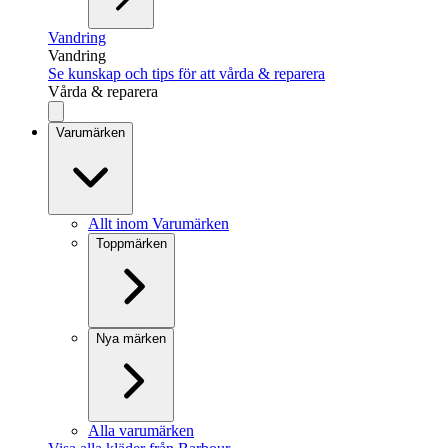
Vandring
Vandring
Se kunskap och tips för att vårda & reparera
Vårda & reparera
Varumärken
Allt inom Varumärken
Toppmärken
Nya märken
Alla varumärken