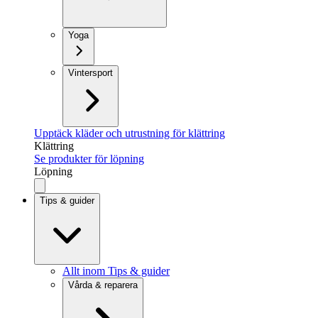
Yoga
Vintersport
Upptäck kläder och utrustning för klättring
Klättring
Se produkter för löpning
Löpning
Tips & guider
Allt inom Tips & guider
Vårda & reparera