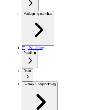
Matlagning utomhus
Fågelskådning
Paddling
Resa
Svamp & bärplockning