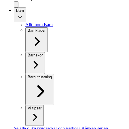
Barn
Allt inom Barn
Barnkläder
Barnskor
Barnutrustning
Vi tipsar
Se alla olika ryggsäckar och väskor i Kånken-serien