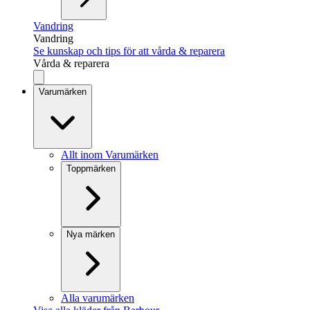
Vandring
Vandring
Se kunskap och tips för att vårda & reparera
Vårda & reparera
Varumärken
Allt inom Varumärken
Toppmärken
Nya märken
Alla varumärken