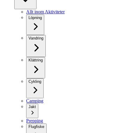
Allt inom Aktiviteter
Löpning
Vandring
Klättring
Cykling
Camping
Jakt
Prepping
Flugfiske