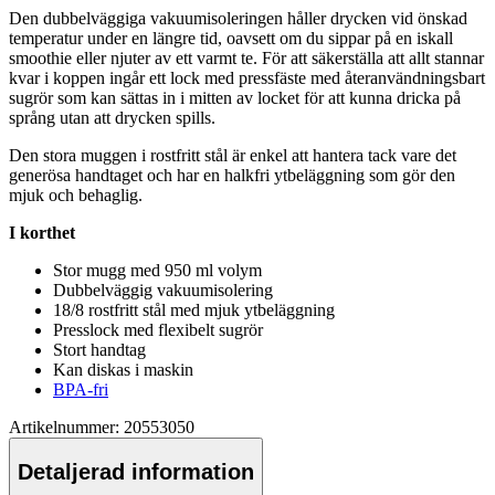
Den dubbelväggiga vakuumisoleringen håller drycken vid önskad
tem
pe
ratur under en längre tid, oavsett om du si
pp
ar på en iskall
smoothie eller njuter av ett varmt te. För att säkerställa att allt stannar
kvar i ko
pp
en ingår ett lock med pressfäste med återanvändningsbart
sugrör som kan sättas in i mitten av locket för att kunna dricka på
språng utan att drycken spills.
Den stora muggen i rostfritt stål är enkel att hantera tack vare det
generösa handtaget och har en halkfri ytbeläggning som gör den
mjuk och behaglig.
I korthet
Stor mugg med 950 ml volym
Dubbelväggig vakuumisolering
18/8 rostfritt stål med mjuk ytbeläggning
Presslock med flexibelt sugrör
Stort handtag
Kan diskas i maskin
BPA-fri
Artikelnummer: 20553050
Detaljerad information