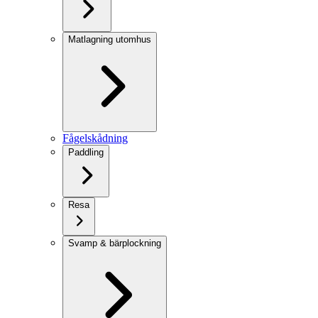
Matlagning utomhus
Fågelskådning
Paddling
Resa
Svamp & bärplockning