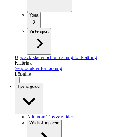
Yoga
Vintersport
Upptäck kläder och utrustning för klättring
Klättring
Se produkter för löpning
Löpning
Tips & guider
Allt inom Tips & guider
Vårda & reparera