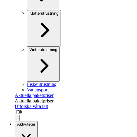
Klätterutrustning
Vinterutrustning
Fiskeutrustning
Vattensport
Aktuella paketpriser
Aktuella paketpriser
Utforska våra tält
Tält
Aktiviteter