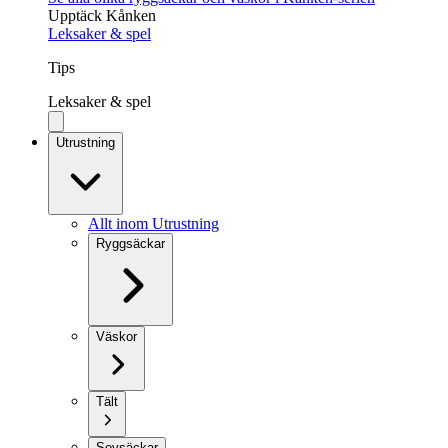
Upptäck Kånken
Leksaker & spel
Tips
Leksaker & spel
Utrustning
Allt inom Utrustning
Ryggsäckar
Väskor
Tält
Sovsäckar