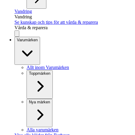
Vandring
Vandring
Se kunskap och tips för att vårda & reparera
Vårda & reparera
Varumärken
Allt inom Varumärken
Toppmärken
Nya märken
Alla varumärken