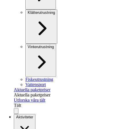
Klätterutrustning
Vinterutrustning
Fiskeutrustning
Vattensport
Aktuella paketpriser
Aktuella paketpriser
Utforska våra tält
Tält
Aktiviteter