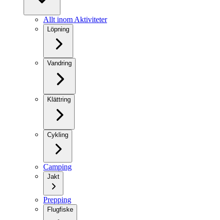
Allt inom Aktiviteter
Löpning
Vandring
Klättring
Cykling
Camping
Jakt
Prepping
Flugfiske