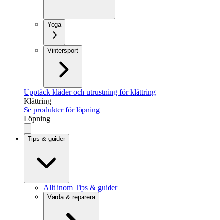
Yoga
Vintersport
Upptäck kläder och utrustning för klättring
Klättring
Se produkter för löpning
Löpning
Tips & guider
Allt inom Tips & guider
Vårda & reparera