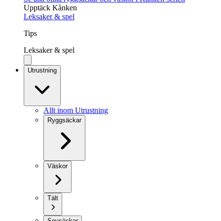
Upptäck Kånken
Leksaker & spel
Tips
Leksaker & spel
Utrustning
Allt inom Utrustning
Ryggsäckar
Väskor
Tält
Sovsäckar