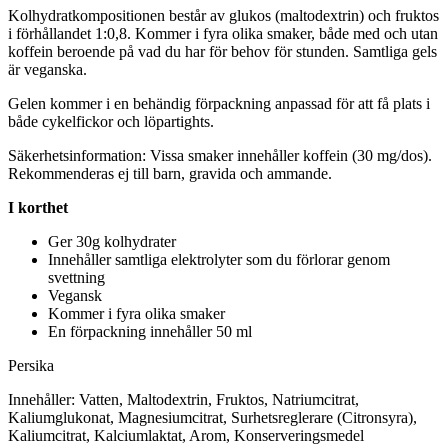
Kolhydratkompositionen består av glukos (maltodextrin) och fruktos
i förhållandet 1:0,8. Kommer i fyra olika smaker, både med och utan
koffein beroende på vad du har för behov för stunden. Samtliga gels
är veganska.
Gelen kommer i en behändig för
pa
ckning an
pa
ssad för att få plats i
både cykelfickor och lö
pa
rtights.
Säkerhetsinformation: Vissa smaker innehåller koffein (30 mg/dos).
Rekommenderas ej till barn, gravida och ammande.
I korthet
Ger 30g kolhydrater
Innehåller samtliga elektrolyter som du förlorar genom
svettning
Vegansk
Kommer i fyra olika smaker
En för
pa
ckning innehåller 50 ml
Pe
rsika
Innehåller: Vatten, Maltodextrin, Fruktos, Natriumcitrat,
Kaliumglukonat, Magnesiumcitrat, Surhetsreglerare (Citronsyra),
Kaliumcitrat, Kalciumlaktat, Arom, Konserveringsmedel