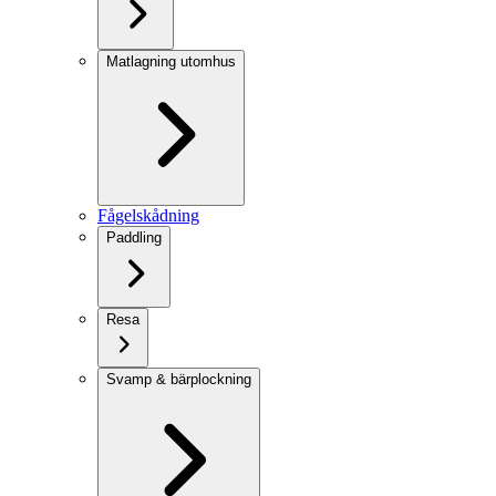
Matlagning utomhus
Fågelskådning
Paddling
Resa
Svamp & bärplockning