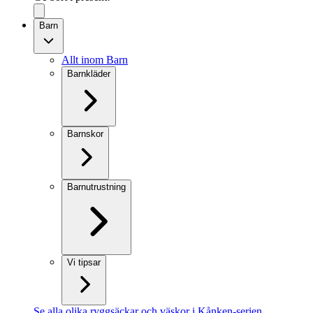
Barn
Allt inom Barn
Barnkläder
Barnskor
Barnutrustning
Vi tipsar
Se alla olika ryggsäckar och väskor i Kånken-serien