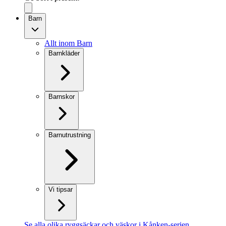
Barn
Allt inom Barn
Barnkläder
Barnskor
Barnutrustning
Vi tipsar
Se alla olika ryggsäckar och väskor i Kånken-serien