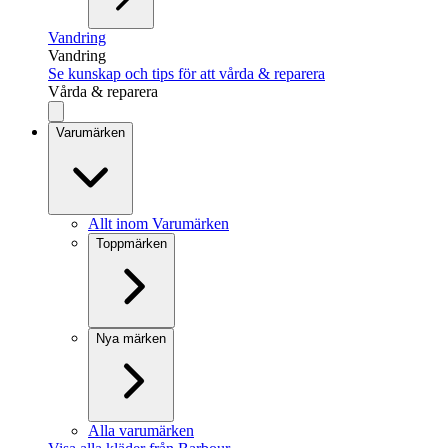
Vandring
Vandring
Se kunskap och tips för att vårda & reparera
Vårda & reparera
Varumärken
Allt inom Varumärken
Toppmärken
Nya märken
Alla varumärken