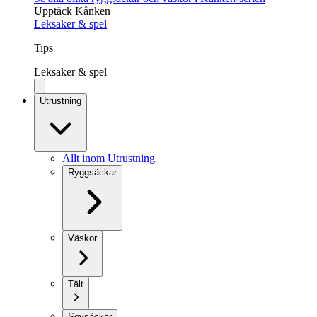
Upptäck Kånken
Leksaker & spel
Tips
Leksaker & spel
Utrustning
Allt inom Utrustning
Ryggsäckar
Väskor
Tält
Sovsäckar