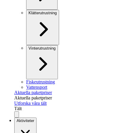
Klätterutrustning
Vinterutrustning
Fiskeutrustning
Vattensport
Aktuella paketpriser
Aktuella paketpriser
Utforska våra tält
Tält
Aktiviteter