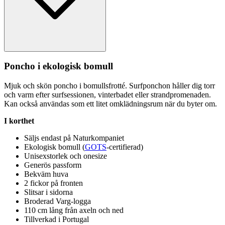
Poncho i ekologisk bom
ull
Mjuk och skön poncho i bom
ull
sfrotté. Surfponchon håller dig torr
och varm efter surfsessionen, vinterbadet eller strandpromenaden.
Kan också användas som ett litet omklädningsrum när du byter om.
I korthet
Säljs endast på Naturkom
pa
niet
Ekologisk bom
ull
(
GOTS
-certifierad)
Unisexstorlek och onesize
Generös
pa
ssform
Bekväm huva
2 fickor på fronten
Slitsar i sidorna
Broderad Varg-logga
110 cm lång från axeln och ned
Tillverkad i Portugal