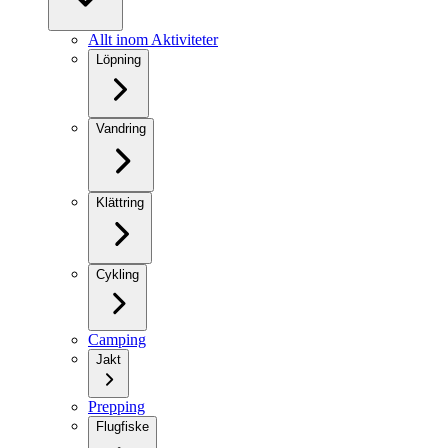
Allt inom Aktiviteter
Löpning
Vandring
Klättring
Cykling
Camping
Jakt
Prepping
Flugfiske