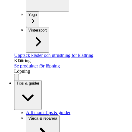
Yoga
Vintersport
Upptäck kläder och utrustning för klättring
Klättring
Se produkter för löpning
Löpning
Tips & guider
Allt inom Tips & guider
Vårda & reparera