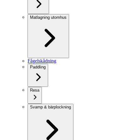
Matlagning utomhus
Fågelskådning
Paddling
Resa
Svamp & bärplockning