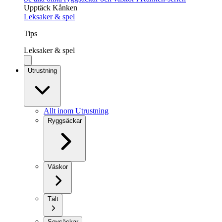
Upptäck Kånken
Leksaker & spel
Tips
Leksaker & spel
Utrustning
Allt inom Utrustning
Ryggsäckar
Väskor
Tält
Sovsäckar