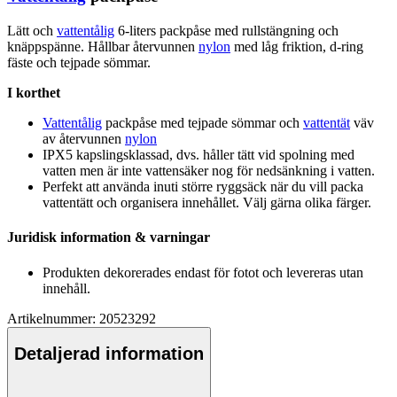
Lätt och
vattentålig
6-liters
pa
ckpåse med r
ull
stängning och
knä
pp
spänne. Hållbar återvunnen
nylon
med låg friktion, d-ring
fäste och tej
pa
de sömmar.
I korthet
Vattentålig
pa
ckpåse med tej
pa
de sömmar och
vattentät
väv
av återvunnen
nylon
IPX5 ka
ps
lingsklassad, dvs. håller tätt vid spolning med
vatten men är inte vattensäker nog för nedsänkning i vatten.
Pe
rfekt att använda inuti större ryggsäck när du vill
pa
cka
vattentät
t och organisera innehållet. Välj gärna olika färger.
Juridisk information & varningar
Produkten dekorerades endast för fotot och levereras utan
innehåll.
Artikelnummer: 20523292
Detaljerad information