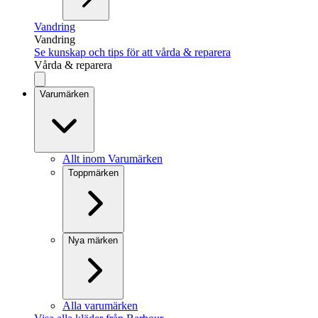
Vandring
Vandring
Se kunskap och tips för att vårda & reparera
Vårda & reparera
Varumärken
Allt inom Varumärken
Toppmärken
Nya märken
Alla varumärken