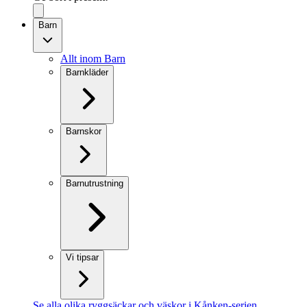
Barn
Allt inom Barn
Barnkläder
Barnskor
Barnutrustning
Vi tipsar
Se alla olika ryggsäckar och väskor i Kånken-serien