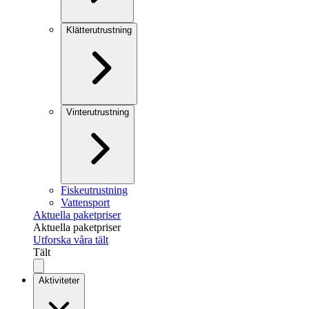
Klätterutrustning
Vinterutrustning
Fiskeutrustning
Vattensport
Aktuella paketpriser
Aktuella paketpriser
Utforska våra tält
Tält
Aktiviteter