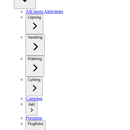
Allt inom Aktiviteter
Löpning
Vandring
Klättring
Cykling
Camping
Jakt
Prepping
Flugfiske