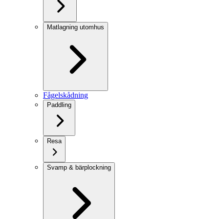
Matlagning utomhus
Fågelskådning
Paddling
Resa
Svamp & bärplockning