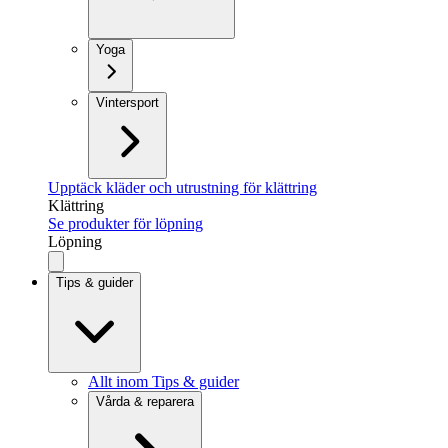
Yoga
Vintersport
Upptäck kläder och utrustning för klättring
Klättring
Se produkter för löpning
Löpning
Tips & guider
Allt inom Tips & guider
Vårda & reparera