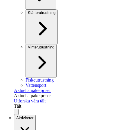
Klätterutrustning
Vinterutrustning
Fiskeutrustning
Vattensport
Aktuella paketpriser
Aktuella paketpriser
Utforska våra tält
Tält
Aktiviteter