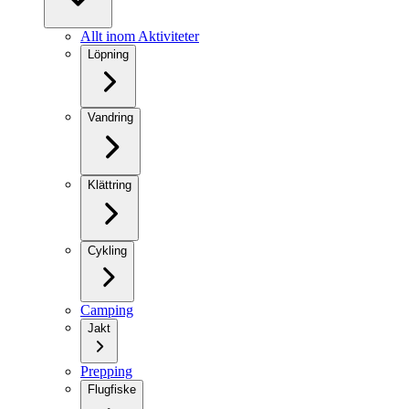
Allt inom Aktiviteter
Löpning
Vandring
Klättring
Cykling
Camping
Jakt
Prepping
Flugfiske