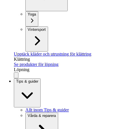
Yoga
Vintersport
Upptäck kläder och utrustning för klättring
Klättring
Se produkter för löpning
Löpning
Tips & guider
Allt inom Tips & guider
Vårda & reparera