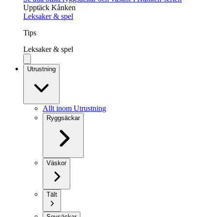
Upptäck Kånken
Leksaker & spel
Tips
Leksaker & spel
Utrustning
Allt inom Utrustning
Ryggsäckar
Väskor
Tält
Sovsäckar