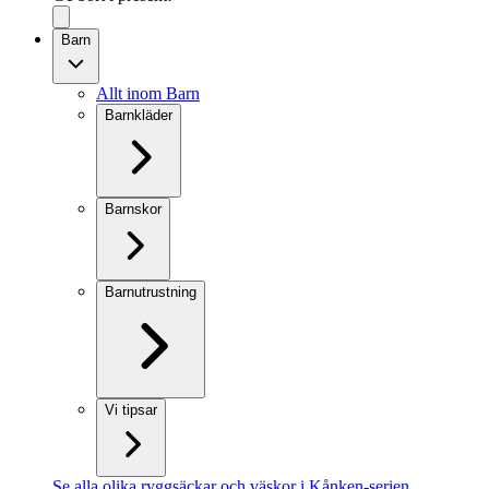
Barn
Allt inom Barn
Barnkläder
Barnskor
Barnutrustning
Vi tipsar
Se alla olika ryggsäckar och väskor i Kånken-serien