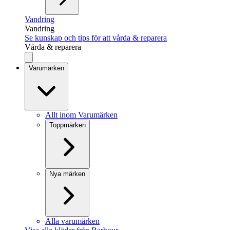
Vandring
Vandring
Se kunskap och tips för att vårda & reparera
Vårda & reparera
Varumärken
Allt inom Varumärken
Toppmärken
Nya märken
Alla varumärken