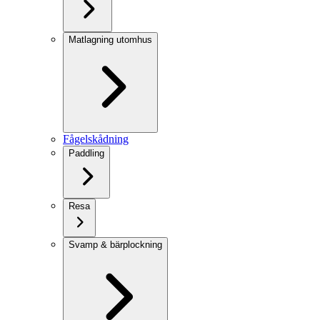
Matlagning utomhus
Fågelskådning
Paddling
Resa
Svamp & bärplockning