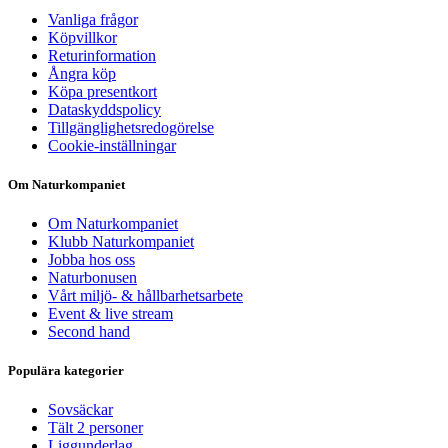
Vanliga frågor
Köpvillkor
Returinformation
Ångra köp
Köpa presentkort
Dataskyddspolicy
Tillgänglighetsredogörelse
Cookie-inställningar
Om Naturkompaniet
Om Naturkompaniet
Klubb Naturkompaniet
Jobba hos oss
Naturbonusen
Vårt miljö- & hållbarhetsarbete
Event & live stream
Second hand
Populära kategorier
Sovsäckar
Tält 2 personer
Liggunderlag