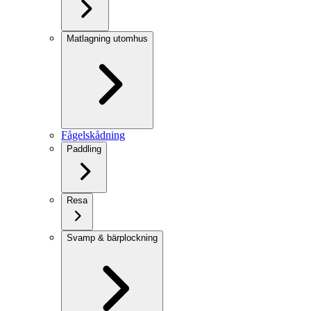
Matlagning utomhus
Fågelskådning
Paddling
Resa
Svamp & bärplockning