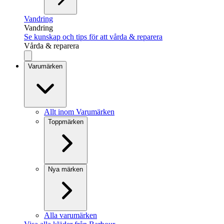
Vandring
Vandring
Se kunskap och tips för att vårda & reparera
Vårda & reparera
Varumärken
Allt inom Varumärken
Toppmärken
Nya märken
Alla varumärken