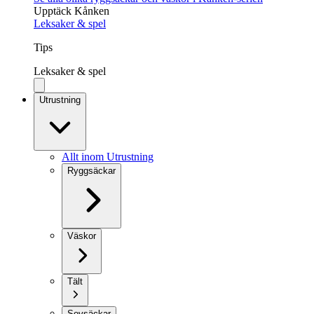
Upptäck Kånken
Leksaker & spel
Tips
Leksaker & spel
Utrustning
Allt inom Utrustning
Ryggsäckar
Väskor
Tält
Sovsäckar