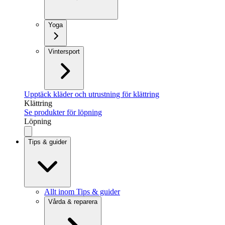
Yoga
Vintersport
Upptäck kläder och utrustning för klättring
Klättring
Se produkter för löpning
Löpning
Tips & guider
Allt inom Tips & guider
Vårda & reparera