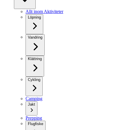
Allt inom Aktiviteter
Löpning
Vandring
Klättring
Cykling
Camping
Jakt
Prepping
Flugfiske