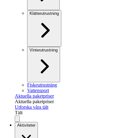
Klätterutrustning
Vinterutrustning
Fiskeutrustning
Vattensport
Aktuella paketpriser
Aktuella paketpriser
Utforska våra tält
Tält
Aktiviteter