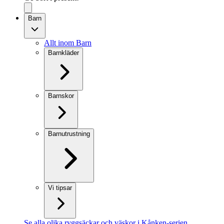
Barn
Allt inom Barn
Barnkläder
Barnskor
Barnutrustning
Vi tipsar
Se alla olika ryggsäckar och väskor i Kånken-serien