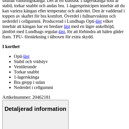
ultimat vandringskänga. Det är en klassisk 1-lagerskänga som är
stabil, torkar snabbt och andas bra. 1-lagersprinici
pe
n innebär att du
kan variera kängan efter tem
pe
ratur och aktivitet. Den är vadderad i
to
pp
en av skaftet för bra komfort. Överdel i f
ull
narvsskinn och
nederdel i cellgummi. Producerad i Lundhags Opti-
läst
vilket
innebär att kängan har en bredare
läst
med en lägre ankelhöjd,
jämfört med Lundhags regular-
läst
, för att förhindra att hälen glider
fram. T
PU
- förstärkning i tåboxen för extra skydd.
I korthet
Opti-
läst
Stabil och vridstyv
Ventilerande
Torkar snabbt
1-lagerskänga
Bra gre
pp
i sulan
Nederdel i cellgummi
Artikelnummer: 20462181
Detaljerad information