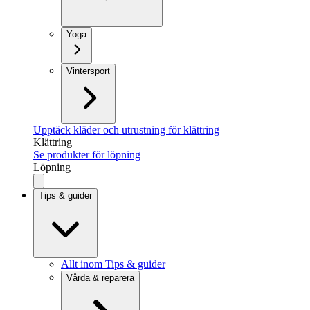
Yoga
Vintersport
Upptäck kläder och utrustning för klättring
Klättring
Se produkter för löpning
Löpning
Tips & guider
Allt inom Tips & guider
Vårda & reparera