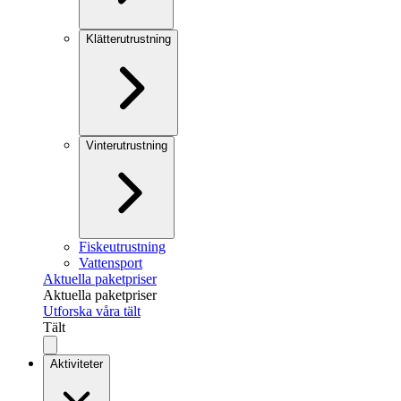
Klätterutrustning
Vinterutrustning
Fiskeutrustning
Vattensport
Aktuella paketpriser
Aktuella paketpriser
Utforska våra tält
Tält
Aktiviteter