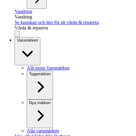
Vandring
Vandring
Se kunskap och tips för att vårda & reparera
Vårda & reparera
Varumärken
Allt inom Varumärken
Toppmärken
Nya märken
Alla varumärken