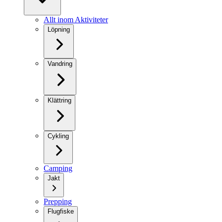
Allt inom Aktiviteter
Löpning
Vandring
Klättring
Cykling
Camping
Jakt
Prepping
Flugfiske