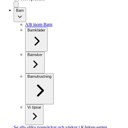
Barn
Allt inom Barn
Barnkläder
Barnskor
Barnutrustning
Vi tipsar
Se alla olika ryggsäckar och väskor i Kånken-serien