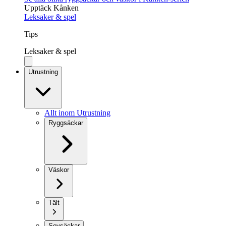
Upptäck Kånken
Leksaker & spel
Tips
Leksaker & spel
Utrustning
Allt inom Utrustning
Ryggsäckar
Väskor
Tält
Sovsäckar