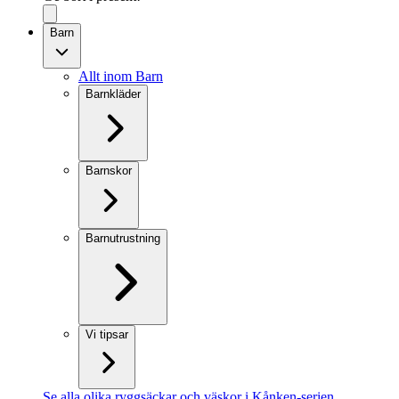
Barn
Allt inom Barn
Barnkläder
Barnskor
Barnutrustning
Vi tipsar
Se alla olika ryggsäckar och väskor i Kånken-serien