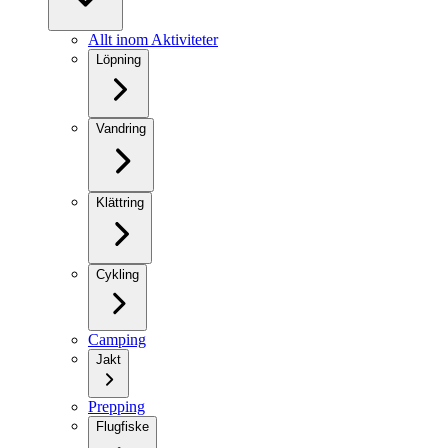
Allt inom Aktiviteter
Löpning
Vandring
Klättring
Cykling
Camping
Jakt
Prepping
Flugfiske