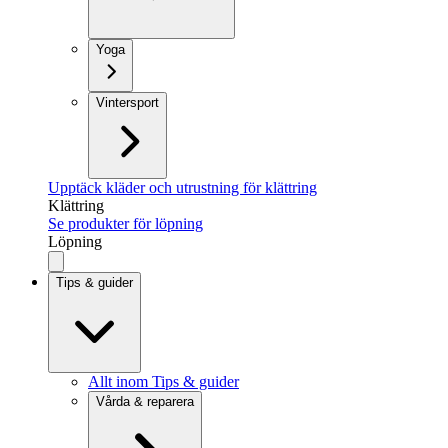
Yoga
Vintersport
Upptäck kläder och utrustning för klättring
Klättring
Se produkter för löpning
Löpning
Tips & guider
Allt inom Tips & guider
Vårda & reparera