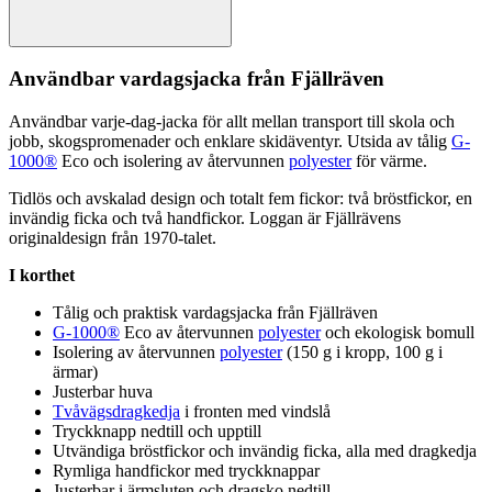
Användbar vardagsjacka från Fjällräven
Användbar varje-dag-jacka för allt mellan transport till skola och
jobb, skogspromenader och enklare skidäventyr. Utsida av tålig
G-
1000®
Eco och isolering av återvunnen
polyester
för värme.
Tidlös och avskalad design och totalt fem fickor: två bröstfickor, en
invändig ficka och två handfickor. Loggan är Fjällrävens
originaldesign från 1970-talet.
I korthet
Tålig och praktisk vardagsjacka från Fjällräven
G-1000®
Eco av återvunnen
polyester
och ekologisk bom
ull
Isolering av återvunnen
polyester
(150 g i kro
pp
, 100 g i
ärmar)
Justerbar huva
Tvåvägsdragkedja
i fronten med vindslå
Tryckkna
pp
nedtill och u
pp
till
Utvändiga bröstfickor och invändig ficka, alla med dragkedja
Rymliga handfickor med tryckkna
pp
ar
Justerbar i ärmsluten och dragsko nedtill