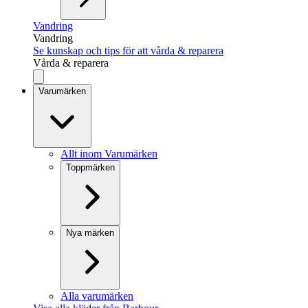
Vandring
Vandring
Se kunskap och tips för att vårda & reparera
Vårda & reparera
Varumärken
Allt inom Varumärken
Toppmärken
Nya märken
Alla varumärken