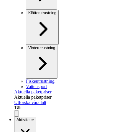
Klätterutrustning
Vinterutrustning
Fiskeutrustning
Vattensport
Aktuella paketpriser
Aktuella paketpriser
Utforska våra tält
Tält
Aktiviteter