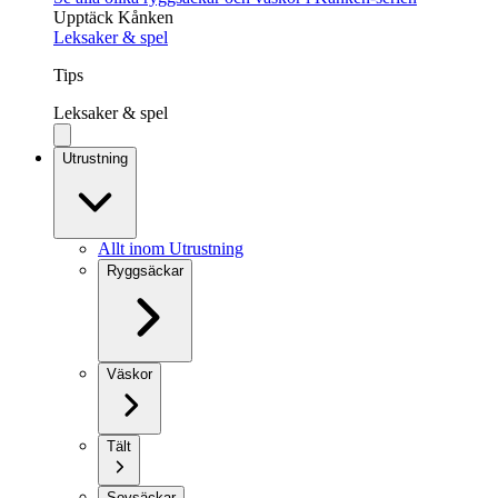
Upptäck Kånken
Leksaker & spel
Tips
Leksaker & spel
Utrustning
Allt inom Utrustning
Ryggsäckar
Väskor
Tält
Sovsäckar