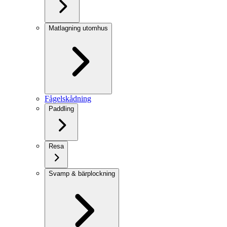
Matlagning utomhus
Fågelskådning
Paddling
Resa
Svamp & bärplockning