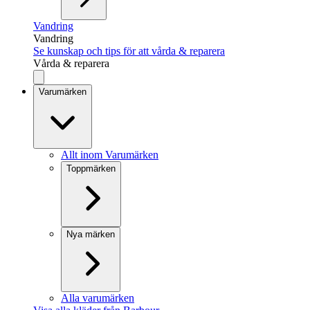
Vandring
Vandring
Se kunskap och tips för att vårda & reparera
Vårda & reparera
Varumärken
Allt inom Varumärken
Toppmärken
Nya märken
Alla varumärken