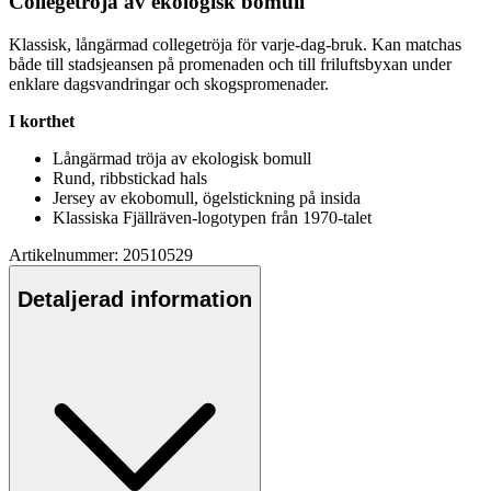
Collegetröja av ekologisk bom
ull
Klassisk, långärmad collegetröja för varje-dag-bruk. Kan matchas
både till stadsjeansen på promenaden och till friluftsbyxan under
enklare dagsvandringar och skogspromenader.
I korthet
Långärmad tröja av ekologisk bom
ull
Rund, ribbstickad hals
Jersey av ekobom
ull
, ögelstickning på insida
Klassiska Fjällräven-logoty
pe
n från 1970-talet
Artikelnummer: 20510529
Detaljerad information