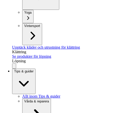
Yoga
Vintersport
Upptäck kläder och utrustning för klättring
Klättring
Se produkter för löpning
Löpning
Tips & guider
Allt inom Tips & guider
Vårda & reparera