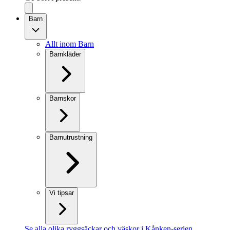
Barn
Allt inom Barn
Barnkläder
Barnskor
Barnutrustning
Vi tipsar
Se alla olika ryggsäckar och väskor i Kånken-serien