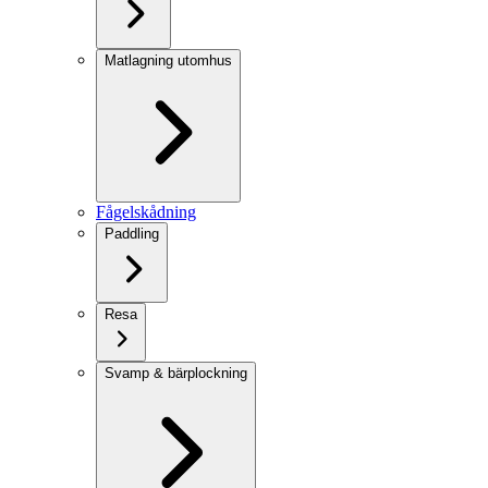
Matlagning utomhus
Fågelskådning
Paddling
Resa
Svamp & bärplockning