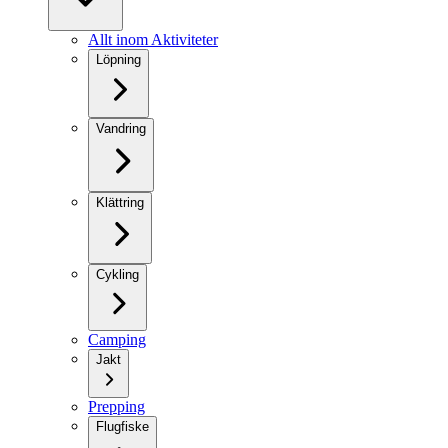
Allt inom Aktiviteter
Löpning
Vandring
Klättring
Cykling
Camping
Jakt
Prepping
Flugfiske