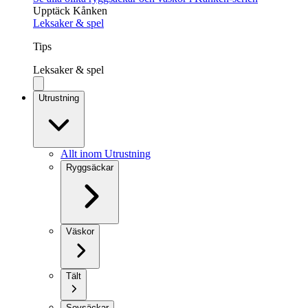
Upptäck Kånken
Leksaker & spel
Tips
Leksaker & spel
Utrustning
Allt inom Utrustning
Ryggsäckar
Väskor
Tält
Sovsäckar