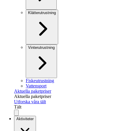
Klätterutrustning
Vinterutrustning
Fiskeutrustning
Vattensport
Aktuella paketpriser
Aktuella paketpriser
Utforska våra tält
Tält
Aktiviteter