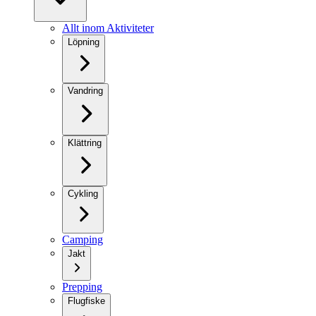
Allt inom Aktiviteter
Löpning
Vandring
Klättring
Cykling
Camping
Jakt
Prepping
Flugfiske