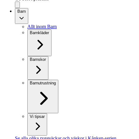
Barn
Allt inom Barn
Barnkläder
Barnskor
Barnutrustning
Vi tipsar
Se alla olika ryggsäckar och väskor i Kånken-serien