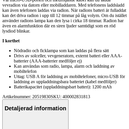
vevradion via datorn eller mobilladdaren. Med telefonens laddsladd
kan även telefonen laddas via radion. När radions batteri är f
ull
addat
kan det driva radion i u
pp
till 12 timmar på låg volym. Om du istället
använder radions lam
pa
kan den lysa i cirka 18 timmar. Radion har
även en alarmfunktion där en siren ljuder samtidigt som en röd
lysdiod blinkar.
I korthet
Nödradio och ficklam
pa
som kan laddas på flera sätt
Drivs av solceller, vevgeneratorn, externt batteri eller AAA-
batterier (AAA-batterier medföljer ej)
Kan användas som radio, lam
pa
, alarm och laddning av
mobiltelefon
Uttag: USB A för laddning av mobiltelefoner, micro-USB för
laddning av u
pp
laddningsbara batteriet (kabel medföljer)
Batterika
pa
citet (u
pp
laddningsbart batteri): 1200 mAh
Artikelnummer: 20519830
SKU: 400002831813
Detaljerad information