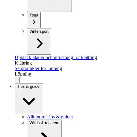
Yoga
Vintersport
Upptäck kläder och utrustning för klättring
Klättring
Se produkter för löpning
Löpning
Tips & guider
Allt inom Tips & guider
Vårda & reparera