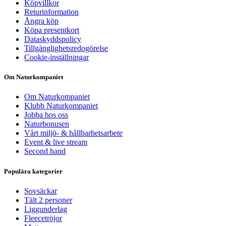
Köpvillkor
Returinformation
Ångra köp
Köpa presentkort
Dataskyddspolicy
Tillgänglighetsredogörelse
Cookie-inställningar
Om Naturkompaniet
Om Naturkompaniet
Klubb Naturkompaniet
Jobba hos oss
Naturbonusen
Vårt miljö- & hållbarhetsarbete
Event & live stream
Second hand
Populära kategorier
Sovsäckar
Tält 2 personer
Liggunderlag
Fleecetröjor