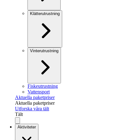
Klätterutrustning
Vinterutrustning
Fiskeutrustning
Vattensport
Aktuella paketpriser
Aktuella paketpriser
Utforska våra tält
Tält
Aktiviteter