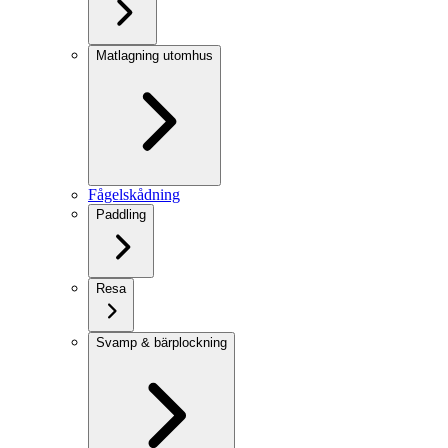
Matlagning utomhus
Fågelskådning
Paddling
Resa
Svamp & bärplockning