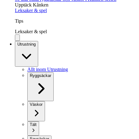
Upptäck Kånken
Leksaker & spel
Tips
Leksaker & spel
Utrustning
Allt inom Utrustning
Ryggsäckar
Väskor
Tält
Sovsäckar