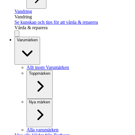
Vandring
Vandring
Se kunskap och tips för att vårda & reparera
Vårda & reparera
Varumärken
Allt inom Varumärken
Toppmärken
Nya märken
Alla varumärken