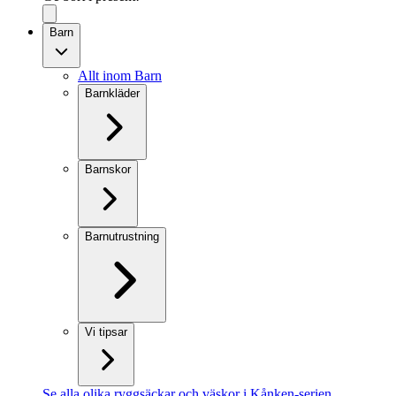
Barn
Allt inom Barn
Barnkläder
Barnskor
Barnutrustning
Vi tipsar
Se alla olika ryggsäckar och väskor i Kånken-serien