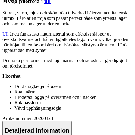
Mysig
pile
tröja i
ull
Stilren, varm, mjuk och skön tröja tillverkad i återvunnen italiensk
ull
mix. Fårö är en tröja som
pa
ssar
pe
rfekt både som yttersta lager
och som mellanlager under en jacka.
Ull
är ett fantastiskt naturmaterial som effektivt slä
pp
er ut
överskottsvärme och håller dig alldeles lagom varm, vilket gör den
här tröjan till en favorit året om. För ökad slitstyrka är
ull
en i Fårö
u
pp
blandad med syntet.
Den raka
pa
ssformen med raglanärmar och sidoslitsar ger dig gott
om rörelsefrihet.
I korthet
Dold dragkedja på axeln
Raglanärm
Broderad logga på överarmen och i nacken
Rak
pa
ssform
Vävd u
pp
hängningsögla
Artikelnummer: 20260323
Detaljerad information