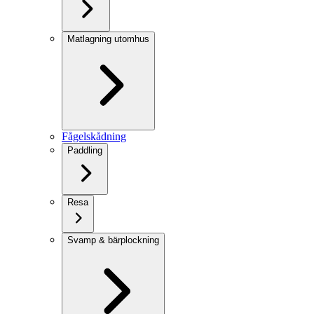
Matlagning utomhus
Fågelskådning
Paddling
Resa
Svamp & bärplockning