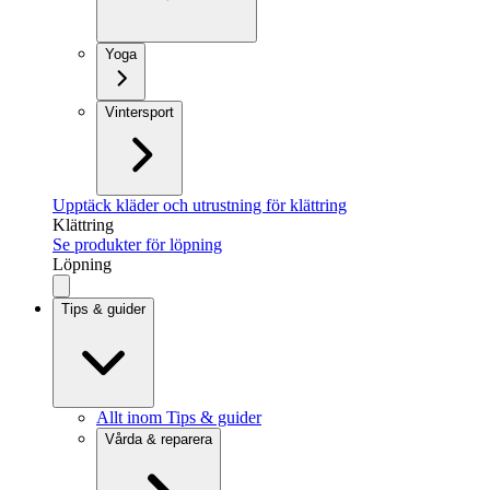
Yoga
Vintersport
Upptäck kläder och utrustning för klättring
Klättring
Se produkter för löpning
Löpning
Tips & guider
Allt inom Tips & guider
Vårda & reparera