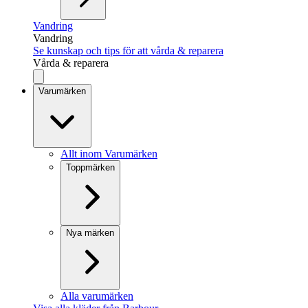
Vandring
Vandring
Se kunskap och tips för att vårda & reparera
Vårda & reparera
Varumärken
Allt inom Varumärken
Toppmärken
Nya märken
Alla varumärken