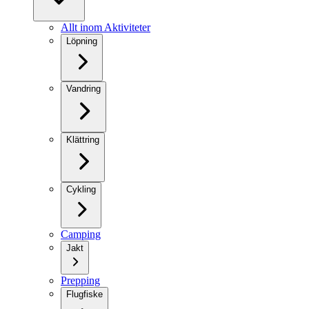
Allt inom Aktiviteter
Löpning
Vandring
Klättring
Cykling
Camping
Jakt
Prepping
Flugfiske