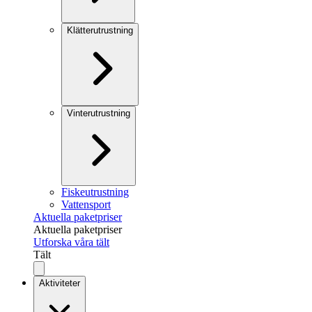
Klätterutrustning
Vinterutrustning
Fiskeutrustning
Vattensport
Aktuella paketpriser
Aktuella paketpriser
Utforska våra tält
Tält
Aktiviteter