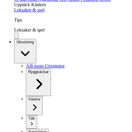
Upptäck Kånken
Leksaker & spel
Tips
Leksaker & spel
Utrustning
Allt inom Utrustning
Ryggsäckar
Väskor
Tält
Sovsäckar