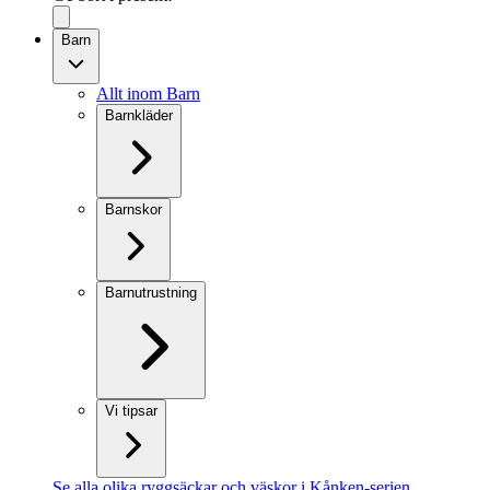
Barn
Allt inom Barn
Barnkläder
Barnskor
Barnutrustning
Vi tipsar
Se alla olika ryggsäckar och väskor i Kånken-serien