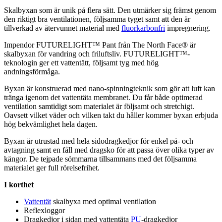
Skalbyxan som är unik på flera sätt. Den utmärker sig främst genom
den riktigt bra ventilationen, följsamma tyget samt att den är
tillverkad av återvunnet material med
fluorkarbonfri
impregnering.
Im
pe
ndor FUTURELIGHT™
Pa
nt från The North Face® är
skalbyxan för vandring och friluftsliv. FUTURELIGHT™-
teknologin ger ett
vattentät
t, följsamt tyg med hög
andningsförmåga.
Byxan är konstruerad med nano-spinningteknik som gör att luft kan
tränga igenom det
vattentät
a membranet. Du får både optimerad
ventilation samtidigt som materialet är följsamt och
stretch
igt.
Oavsett vilket väder och vilken takt du håller kommer byxan erbjuda
hög bekvämlighet hela dagen.
Byxan är utrustad med hela sidodragkedjor för enkel på- och
avtagning samt en fåll med dragsko för att
pa
ssa över olika ty
pe
r av
kängor. De tej
pa
de sömmarna tillsammans med det följsamma
materialet ger f
ull
rörelsefrihet.
I korthet
Vattentät
skalbyxa med optimal ventilation
Reflexloggor
Dragkedjor i sidan med
vattentät
a
PU
-dragkedjor