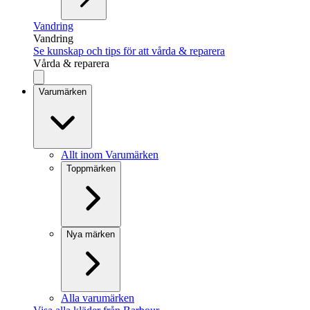
Vandring
Vandring
Se kunskap och tips för att vårda & reparera
Vårda & reparera
Varumärken
Allt inom Varumärken
Toppmärken
Nya märken
Alla varumärken