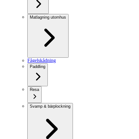
Matlagning utomhus
Fågelskådning
Paddling
Resa
Svamp & bärplockning