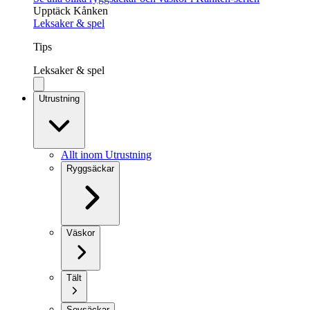
Upptäck Kånken
Leksaker & spel
Tips
Leksaker & spel
Utrustning
Allt inom Utrustning
Ryggsäckar
Väskor
Tält
Sovsäckar