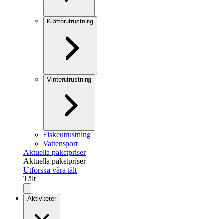
Klätterutrustning
Vinterutrustning
Fiskeutrustning
Vattensport
Aktuella paketpriser
Aktuella paketpriser
Utforska våra tält
Tält
Aktiviteter