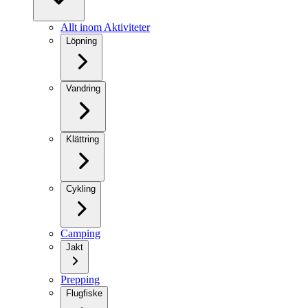
Allt inom Aktiviteter
Löpning
Vandring
Klättring
Cykling
Camping
Jakt
Prepping
Flugfiske