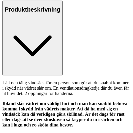
Produktbeskrivning
Lätt och tålig vindsäck för en
pe
rson som gör att du snabbt kommer
i skydd när vädret slår om. En ventilationsdragkedja där du även får
ut huvudet. 2 ö
pp
ningar för händerna.
Ibland slår vädret om väldigt fort och man kan snabbt behöva
komma i skydd från vädrets makter. Att då ha med sig en
vindsäck kan då verkligen göra skillnad. Är det dags för rast
eller dags att se över skoskaven så kry
pe
r du in i säcken och
kan i lugn och ro sköta dina bestyr.