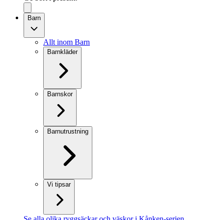
Barn
Allt inom Barn
Barnkläder
Barnskor
Barnutrustning
Vi tipsar
Se alla olika ryggsäckar och väskor i Kånken-serien