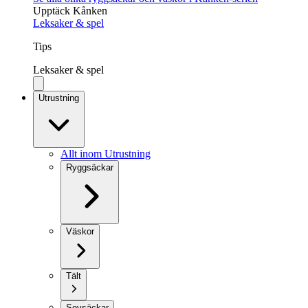
Upptäck Kånken
Leksaker & spel
Tips
Leksaker & spel
Utrustning
Allt inom Utrustning
Ryggsäckar
Väskor
Tält
Sovsäckar