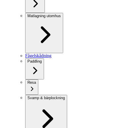
Matlagning utomhus
Fågelskådning
Paddling
Resa
Svamp & bärplockning