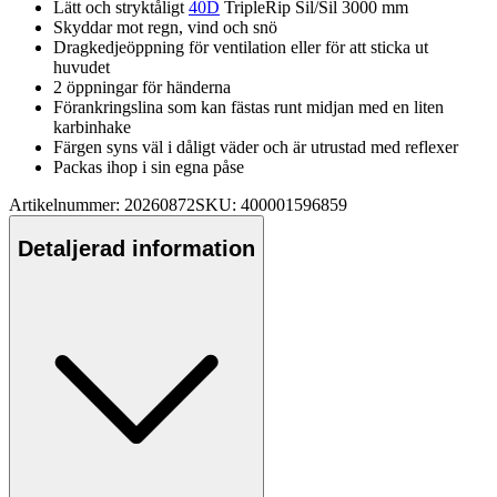
Lätt och stryktåligt
40D
TripleRip Sil/Sil 3000 mm
Skyddar mot regn, vind och snö
Dragkedjeö
pp
ning för ventilation eller för att sticka ut
huvudet
2 ö
pp
ningar för händerna
Förankringslina som kan fästas runt midjan med en liten
karbinhake
Färgen syns väl i dåligt väder och är utrustad med reflexer
Pa
ckas ihop i sin egna påse
Artikelnummer: 20260872
SKU: 400001596859
Detaljerad information