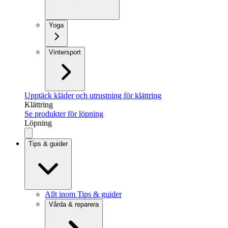
Yoga
Vintersport
Upptäck kläder och utrustning för klättring
Klättring
Se produkter för löpning
Löpning
Tips & guider
Allt inom Tips & guider
Vårda & reparera