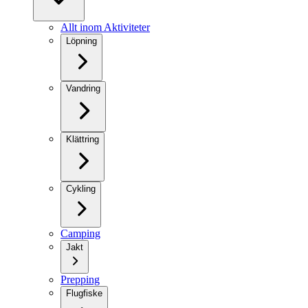
Allt inom Aktiviteter
Löpning
Vandring
Klättring
Cykling
Camping
Jakt
Prepping
Flugfiske