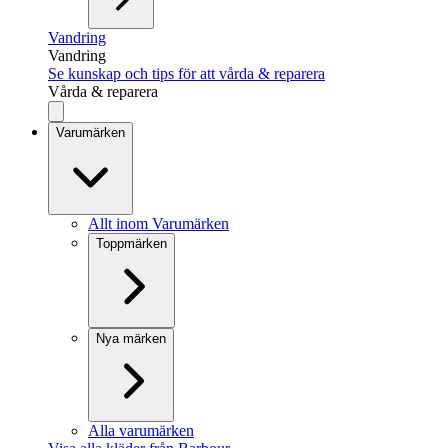
Vandring
Vandring
Se kunskap och tips för att vårda & reparera
Vårda & reparera
Varumärken
Allt inom Varumärken
Toppmärken
Nya märken
Alla varumärken