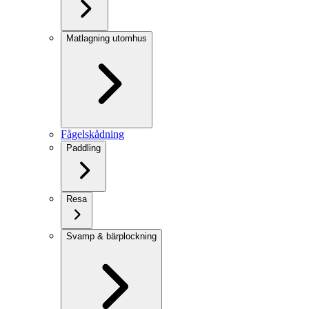
Matlagning utomhus
Fågelskådning
Paddling
Resa
Svamp & bärplockning