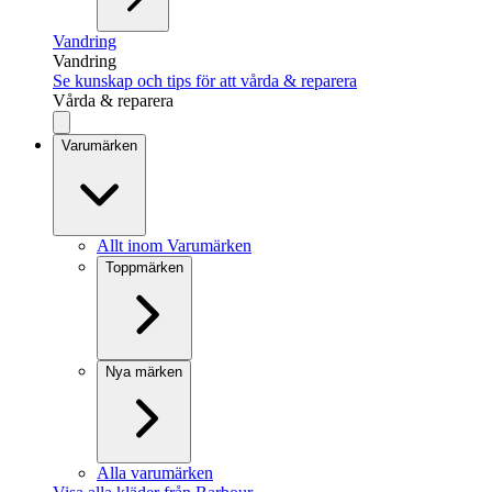
Vandring
Vandring
Se kunskap och tips för att vårda & reparera
Vårda & reparera
Varumärken
Allt inom Varumärken
Toppmärken
Nya märken
Alla varumärken