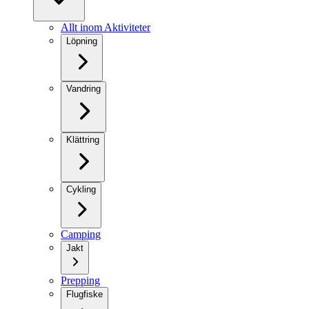
Allt inom Aktiviteter
Löpning
Vandring
Klättring
Cykling
Camping
Jakt
Prepping
Flugfiske