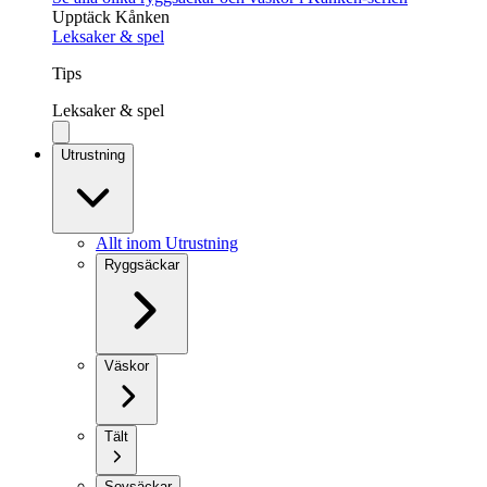
Upptäck Kånken
Leksaker & spel
Tips
Leksaker & spel
Utrustning
Allt inom Utrustning
Ryggsäckar
Väskor
Tält
Sovsäckar