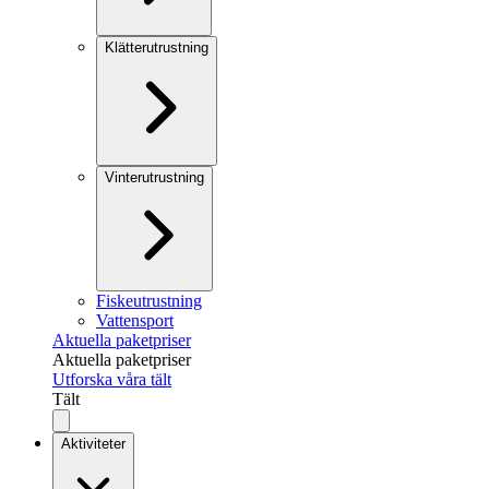
Klätterutrustning
Vinterutrustning
Fiskeutrustning
Vattensport
Aktuella paketpriser
Aktuella paketpriser
Utforska våra tält
Tält
Aktiviteter