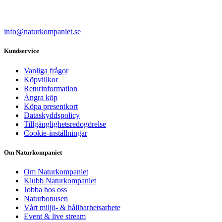
info@naturkompaniet.se
Kundservice
Vanliga frågor
Köpvillkor
Returinformation
Ångra köp
Köpa presentkort
Dataskyddspolicy
Tillgänglighetsredogörelse
Cookie-inställningar
Om Naturkompaniet
Om Naturkompaniet
Klubb Naturkompaniet
Jobba hos oss
Naturbonusen
Vårt miljö- & hållbarhetsarbete
Event & live stream