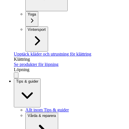
Yoga
Vintersport
Upptäck kläder och utrustning för klättring
Klättring
Se produkter för löpning
Löpning
Tips & guider
Allt inom Tips & guider
Vårda & reparera