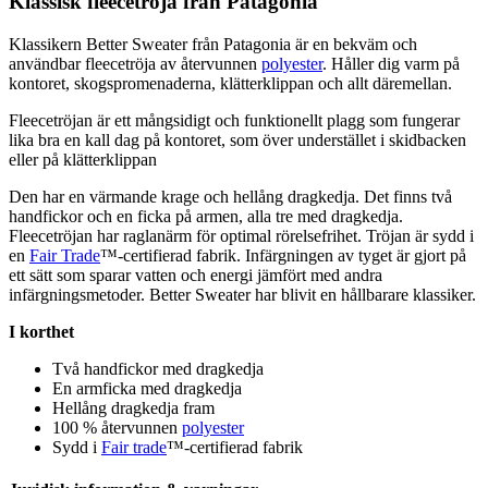
Klassisk
fleece
tröja från
Pa
tagonia
Klassikern Better Sweater från
Pa
tagonia är en bekväm och
användbar
fleece
tröja av återvunnen
polyester
. Håller dig varm på
kontoret, skogspromenaderna, klätterkli
pp
an och allt däremellan.
Fleece
tröjan är ett mångsidigt och funktionellt plagg som fungerar
lika bra en kall dag på kontoret, som över understället i skidbacken
eller på klätterkli
pp
an
Den har en värmande krage och hellång dragkedja. Det finns två
handfickor och en ficka på armen, alla tre med dragkedja.
Fleece
tröjan har raglanärm för optimal rörelsefrihet. Tröjan är sydd i
en
Fair Trade
™-certifierad fabrik. Infärgningen av tyget är gjort på
ett sätt som s
pa
rar vatten och energi jämfört med andra
infärgningsmetoder. Better Sweater har blivit en hållbarare klassiker.
I korthet
Två handfickor med dragkedja
En armficka med dragkedja
Hellång dragkedja fram
100 % återvunnen
polyester
Sydd i
Fair trade
™-certifierad fabrik