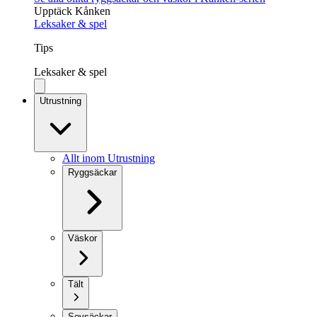
Upptäck Kånken
Leksaker & spel
Tips
Leksaker & spel
Utrustning
Allt inom Utrustning
Ryggsäckar
Väskor
Tält
Sovsäckar