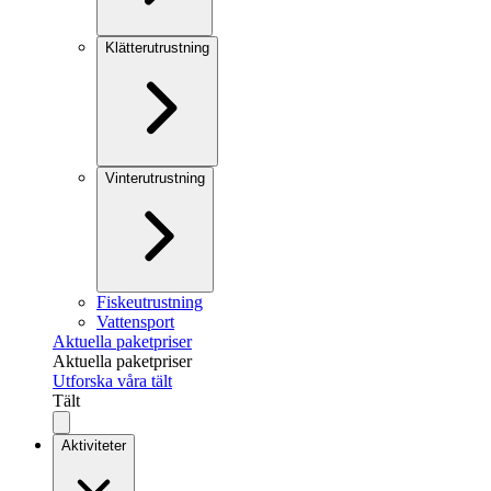
Klätterutrustning
Vinterutrustning
Fiskeutrustning
Vattensport
Aktuella paketpriser
Aktuella paketpriser
Utforska våra tält
Tält
Aktiviteter