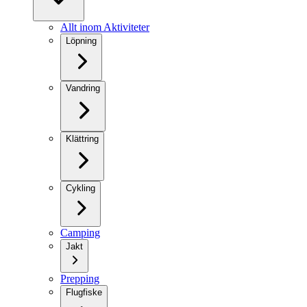
Allt inom Aktiviteter
Löpning
Vandring
Klättring
Cykling
Camping
Jakt
Prepping
Flugfiske