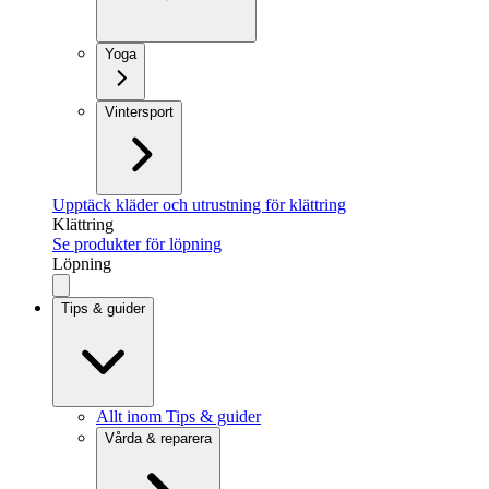
Yoga
Vintersport
Upptäck kläder och utrustning för klättring
Klättring
Se produkter för löpning
Löpning
Tips & guider
Allt inom Tips & guider
Vårda & reparera