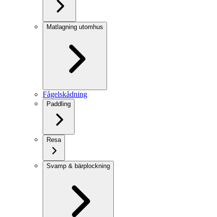
Matlagning utomhus
Fågelskådning
Paddling
Resa
Svamp & bärplockning