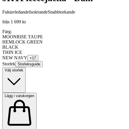
Fuktavledande
Isolerande
Snabbtorkande
från
1 699 kr
Färg:
MOONRISE TAUPE
HEMLOCK GREEN
BLACK
THIN ICE
NEW NAVY
+
17
Storlek
Storleksguide
Välj storlek
Lägg i varukorgen