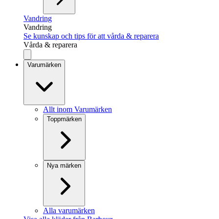
Vandring
Vandring
Se kunskap och tips för att vårda & reparera
Vårda & reparera
Varumärken
Allt inom Varumärken
Toppmärken
Nya märken
Alla varumärken