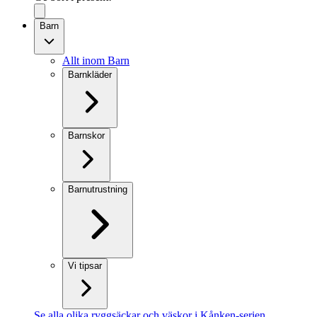
Barn
Allt inom Barn
Barnkläder
Barnskor
Barnutrustning
Vi tipsar
Se alla olika ryggsäckar och väskor i Kånken-serien