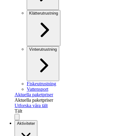
Klätterutrustning
Vinterutrustning
Fiskeutrustning
Vattensport
Aktuella paketpriser
Aktuella paketpriser
Utforska våra tält
Tält
Aktiviteter