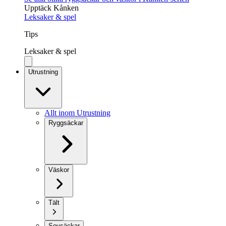
Upptäck Kånken
Leksaker & spel
Tips
Leksaker & spel
Utrustning
Allt inom Utrustning
Ryggsäckar
Väskor
Tält
Sovsäckar