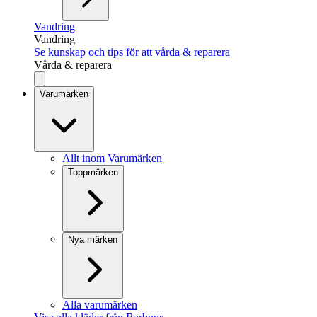
Vandring
Vandring
Se kunskap och tips för att vårda & reparera
Vårda & reparera
Varumärken
Allt inom Varumärken
Toppmärken
Nya märken
Alla varumärken