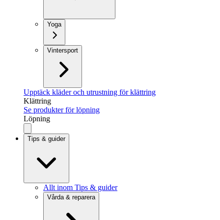
Yoga
Vintersport
Upptäck kläder och utrustning för klättring
Klättring
Se produkter för löpning
Löpning
Tips & guider
Allt inom Tips & guider
Vårda & reparera