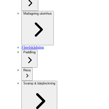
Matlagning utomhus
Fågelskådning
Paddling
Resa
Svamp & bärplockning