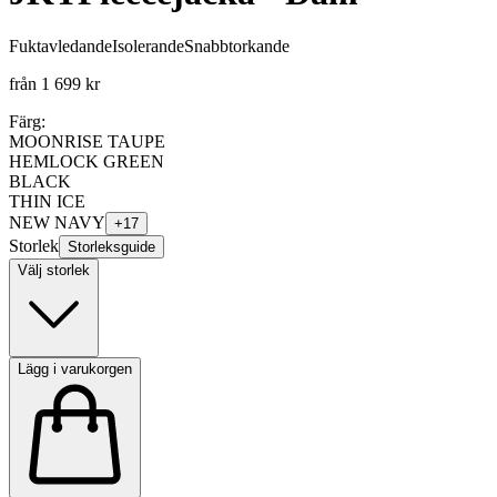
Fuktavledande
Isolerande
Snabbtorkande
från
1 699 kr
Färg:
MOONRISE TAUPE
HEMLOCK GREEN
BLACK
THIN ICE
NEW NAVY
+
17
Storlek
Storleksguide
Välj storlek
Lägg i varukorgen