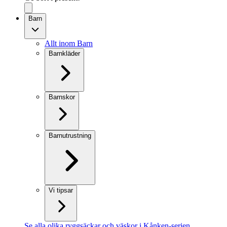
Barn
Allt inom Barn
Barnkläder
Barnskor
Barnutrustning
Vi tipsar
Se alla olika ryggsäckar och väskor i Kånken-serien