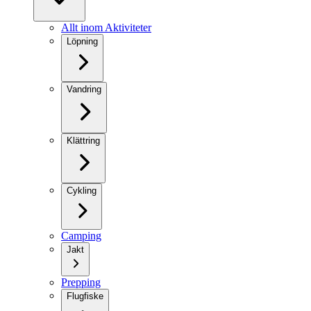
Allt inom Aktiviteter
Löpning
Vandring
Klättring
Cykling
Camping
Jakt
Prepping
Flugfiske