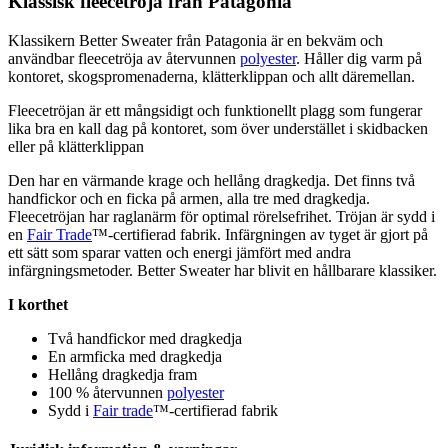
Klassisk
fleece
tröja från
Pa
tagonia
Klassikern Better Sweater från
Pa
tagonia är en bekväm och
användbar
fleece
tröja av återvunnen
polyester
. Håller dig varm på
kontoret, skogspromenaderna, klätterkli
pp
an och allt däremellan.
Fleece
tröjan är ett mångsidigt och funktionellt plagg som fungerar
lika bra en kall dag på kontoret, som över understället i skidbacken
eller på klätterkli
pp
an
Den har en värmande krage och hellång dragkedja. Det finns två
handfickor och en ficka på armen, alla tre med dragkedja.
Fleece
tröjan har raglanärm för optimal rörelsefrihet. Tröjan är sydd i
en
Fair Trade
™-certifierad fabrik. Infärgningen av tyget är gjort på
ett sätt som s
pa
rar vatten och energi jämfört med andra
infärgningsmetoder. Better Sweater har blivit en hållbarare klassiker.
I korthet
Två handfickor med dragkedja
En armficka med dragkedja
Hellång dragkedja fram
100 % återvunnen
polyester
Sydd i
Fair trade
™-certifierad fabrik