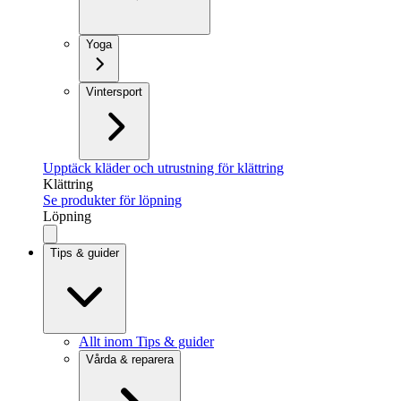
Yoga
Vintersport
Upptäck kläder och utrustning för klättring
Klättring
Se produkter för löpning
Löpning
Tips & guider
Allt inom Tips & guider
Vårda & reparera