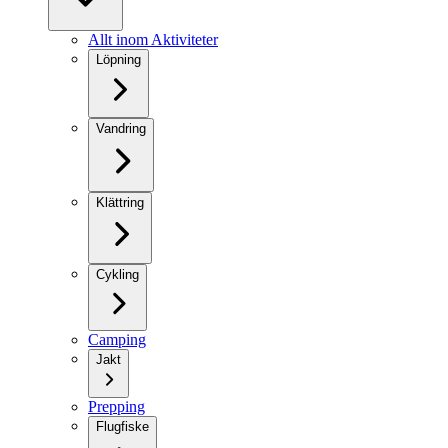
Allt inom Aktiviteter
Löpning
Vandring
Klättring
Cykling
Camping
Jakt
Prepping
Flugfiske