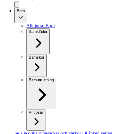
Barn
Allt inom Barn
Barnkläder
Barnskor
Barnutrustning
Vi tipsar
Se alla olika ryggsäckar och väskor i Kånken-serien