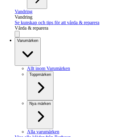
Vandring
Vandring
Se kunskap och tips för att vårda & reparera
Vårda & reparera
Varumärken
Allt inom Varumärken
Toppmärken
Nya märken
Alla varumärken