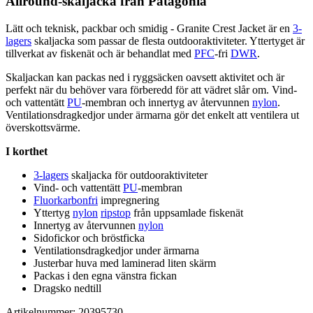
Allround-skaljacka från
Pa
tagonia
Lätt och teknisk,
pa
ckbar och smidig - Granite Crest Jacket är en
3-
lagers
skaljacka som
pa
ssar de flesta outdooraktiviteter. Yttertyget är
tillverkat av fiskenät och är behandlat med
PFC
-fri
DWR
.
Skaljackan kan
pa
ckas ned i ryggsäcken oavsett aktivitet och är
pe
rfekt när du behöver vara förberedd för att vädret slår om. Vind-
och
vattentät
t
PU
-membran och innertyg av återvunnen
nylon
.
Ventilationsdragkedjor under ärmarna gör det enkelt att ventilera ut
överskottsvärme.
I korthet
3-lagers
skaljacka för outdooraktiviteter
Vind- och
vattentät
t
PU
-membran
Fluorkarbonfri
impregnering
Yttertyg
nylon
ripstop
från u
pp
samlade fiskenät
Innertyg av återvunnen
nylon
Sidofickor och bröstficka
Ventilationsdragkedjor under ärmarna
Justerbar huva med laminerad liten skärm
Pa
ckas i den egna vänstra fickan
Dragsko nedtill
Artikelnummer: 20395730