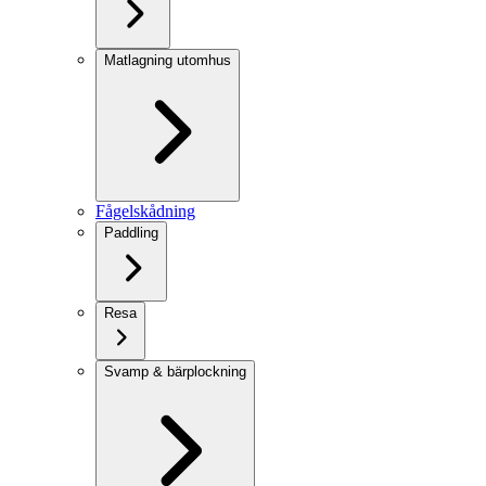
Matlagning utomhus
Fågelskådning
Paddling
Resa
Svamp & bärplockning