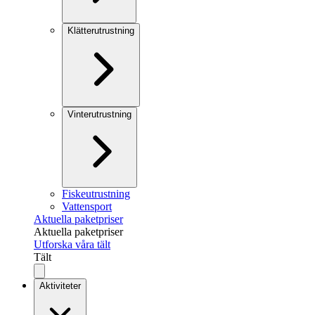
Klätterutrustning
Vinterutrustning
Fiskeutrustning
Vattensport
Aktuella paketpriser
Aktuella paketpriser
Utforska våra tält
Tält
Aktiviteter