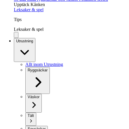
Upptäck Kånken
Leksaker & spel
Tips
Leksaker & spel
Utrustning
Allt inom Utrustning
Ryggsäckar
Väskor
Tält
Sovsäckar