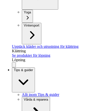
Yoga
Vintersport
Upptäck kläder och utrustning för klättring
Klättring
Se produkter för löpning
Löpning
Tips & guider
Allt inom Tips & guider
Vårda & reparera