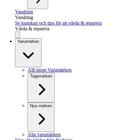
Vandring
Vandring
Se kunskap och tips för att vårda & reparera
Vårda & reparera
Varumärken
Allt inom Varumärken
Toppmärken
Nya märken
Alla varumärken