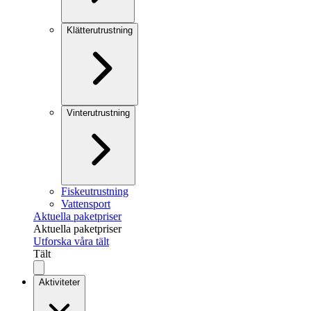
Klätterutrustning
Vinterutrustning
Fiskeutrustning
Vattensport
Aktuella paketpriser
Aktuella paketpriser
Utforska våra tält
Tält
Aktiviteter