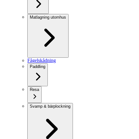
Matlagning utomhus
Fågelskådning
Paddling
Resa
Svamp & bärplockning