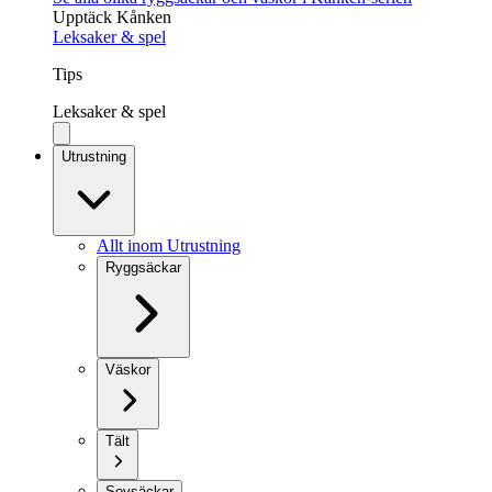
Upptäck Kånken
Leksaker & spel
Tips
Leksaker & spel
Utrustning
Allt inom Utrustning
Ryggsäckar
Väskor
Tält
Sovsäckar