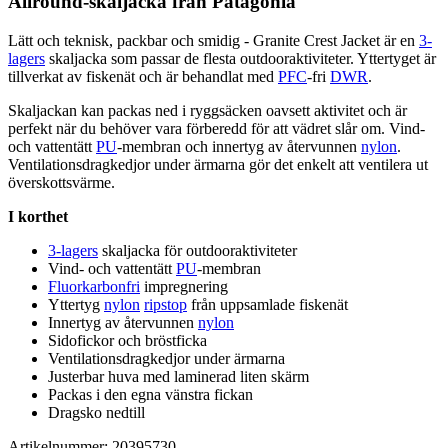
Allround-skaljacka från
Pa
tagonia
Lätt och teknisk,
pa
ckbar och smidig - Granite Crest Jacket är en
3-
lagers
skaljacka som
pa
ssar de flesta outdooraktiviteter. Yttertyget är
tillverkat av fiskenät och är behandlat med
PFC
-fri
DWR
.
Skaljackan kan
pa
ckas ned i ryggsäcken oavsett aktivitet och är
pe
rfekt när du behöver vara förberedd för att vädret slår om. Vind-
och
vattentät
t
PU
-membran och innertyg av återvunnen
nylon
.
Ventilationsdragkedjor under ärmarna gör det enkelt att ventilera ut
överskottsvärme.
I korthet
3-lagers
skaljacka för outdooraktiviteter
Vind- och
vattentät
t
PU
-membran
Fluorkarbonfri
impregnering
Yttertyg
nylon
ripstop
från u
pp
samlade fiskenät
Innertyg av återvunnen
nylon
Sidofickor och bröstficka
Ventilationsdragkedjor under ärmarna
Justerbar huva med laminerad liten skärm
Pa
ckas i den egna vänstra fickan
Dragsko nedtill
Artikelnummer: 20395730