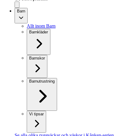
Barn
Allt inom Barn
Barnkläder
Barnskor
Barnutrustning
Vi tipsar
Se alla olika ryggsäckar och väskor i Kånken-serien