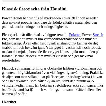
Klassisk
fleece
jacka från Houdini
Power Houdi har funnits på marknaden i över 20 år och är sedan
dess mycket po
pu
lär tack vare det högkvalitativa materialet, den
praktiska utformningen och mångsidigheten.
Fleece
jackan är tillverkad av högpresterande
Polartec
Power
Stretch
Pro, som har ett mycket bra värme-vikt-förhållande och utmärkt
fuktreglering. Även efter hård fysisk ansträngning känner du dig
snabbt torr och bekväm igen. Yttertyget är vackert slätt och robust,
medan det mjuka, borstade
fleece
tyget känns mjukt mot huden på
insidan. Jackan är dessutom mycket elastisk och ger maximal
rörelsefrihet.
Fla
tlock-sömmarna förhindrar obehaglig friktion vid sömmarna och
garanterar hög bärkomfort även vid långvarig användning. Praktiska
detaljer som man sällan hittar på
fleece
jackor är dragskorna i huvan
och i nederkanten, som håller kylan ute, samt den praktiska 2-
vägsdragkedjan fram. En bekväm
stretch
fleece
jacka som
pa
ssar lika
bra för dynamiska fjäll- och vandringsturer som i klätterhallen eller
hemma på soffan.
I korthet