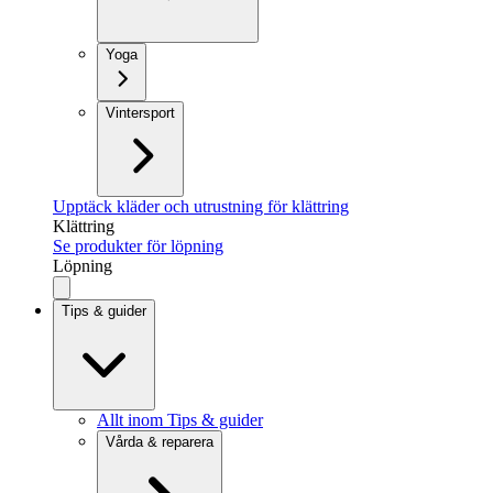
Yoga
Vintersport
Upptäck kläder och utrustning för klättring
Klättring
Se produkter för löpning
Löpning
Tips & guider
Allt inom Tips & guider
Vårda & reparera