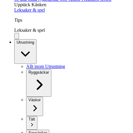
Upptäck Kånken
Leksaker & spel
Tips
Leksaker & spel
Utrustning
Allt inom Utrustning
Ryggsäckar
Väskor
Tält
Sovsäckar