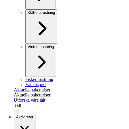
Klätterutrustning
Vinterutrustning
Fiskeutrustning
Vattensport
Aktuella paketpriser
Aktuella paketpriser
Utforska våra tält
Tält
Aktiviteter