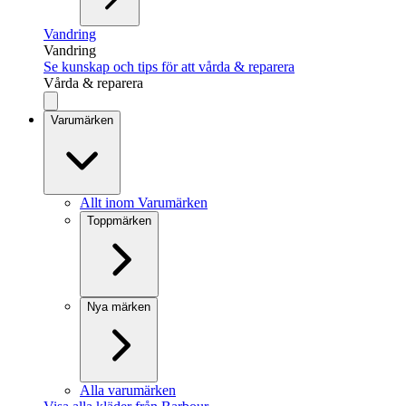
Vandring
Vandring
Se kunskap och tips för att vårda & reparera
Vårda & reparera
Varumärken
Allt inom Varumärken
Toppmärken
Nya märken
Alla varumärken