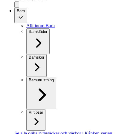
Barn
Allt inom Barn
Barnkläder
Barnskor
Barnutrustning
Vi tipsar
Se alla olika ryggsäckar och väskor i Kånken-serien