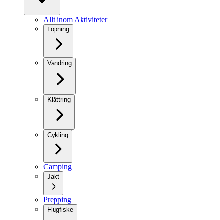
Allt inom Aktiviteter
Löpning
Vandring
Klättring
Cykling
Camping
Jakt
Prepping
Flugfiske