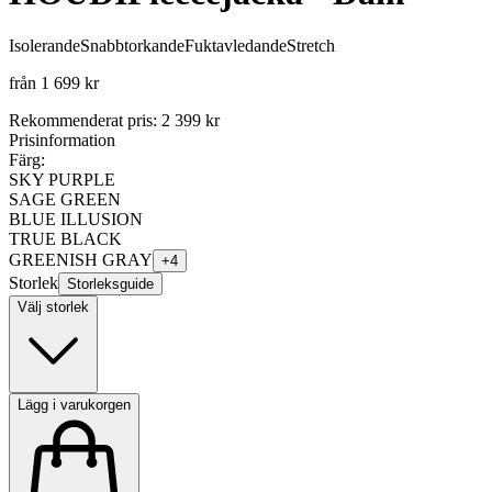
Isolerande
Snabbtorkande
Fuktavledande
Stretch
från
1 699 kr
Rekommenderat pris
:
2 399 kr
Prisinformation
Färg:
SKY PURPLE
SAGE GREEN
BLUE ILLUSION
TRUE BLACK
GREENISH GRAY
+
4
Storlek
Storleksguide
Välj storlek
Lägg i varukorgen