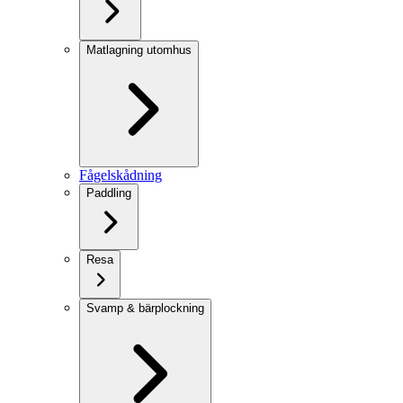
Matlagning utomhus
Fågelskådning
Paddling
Resa
Svamp & bärplockning