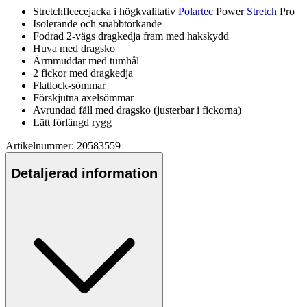
Stretch
fleece
jacka i högkvalitativ
Polartec
Power
Stretch
Pro
Isolerande och snabbtorkande
Fodrad 2-vägs dragkedja fram med hakskydd
Huva med dragsko
Ärmmuddar med tumhål
2 fickor med dragkedja
Fla
tlock-sömmar
Förskjutna axelsömmar
Avrundad fåll med dragsko (justerbar i fickorna)
Lätt förlängd rygg
Artikelnummer: 20583559
Detaljerad information