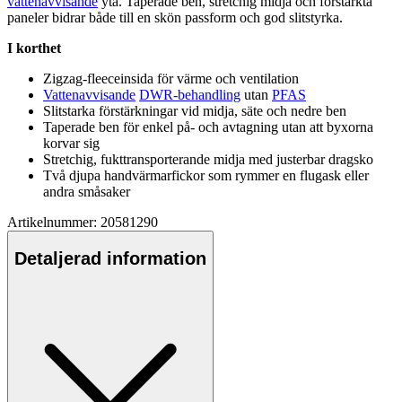
vattenavvisande
yta. Ta
pe
rade ben,
stretch
ig midja och förstärkta
pa
neler bidrar både till en skön
pa
ssform och god slitstyrka.
I korthet
Zigzag-
fleece
insida för värme och ventilation
Vattenavvisande
DWR-behandling
utan
PFAS
Slitstarka förstärkningar vid midja, säte och nedre ben
Ta
pe
rade ben för enkel på- och avtagning utan att byxorna
korvar sig
Stretch
ig, fukttransporterande midja med justerbar dragsko
Två dju
pa
handvärmarfickor som rymmer en flugask eller
andra småsaker
Artikelnummer: 20581290
Detaljerad information