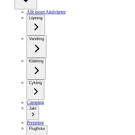
Allt inom Aktiviteter
Löpning
Vandring
Klättring
Cykling
Camping
Jakt
Prepping
Flugfiske