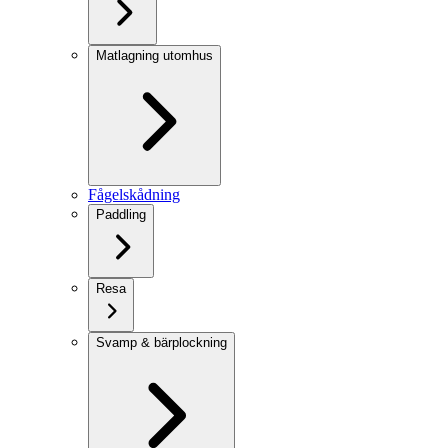
Matlagning utomhus
Fågelskådning
Paddling
Resa
Svamp & bärplockning