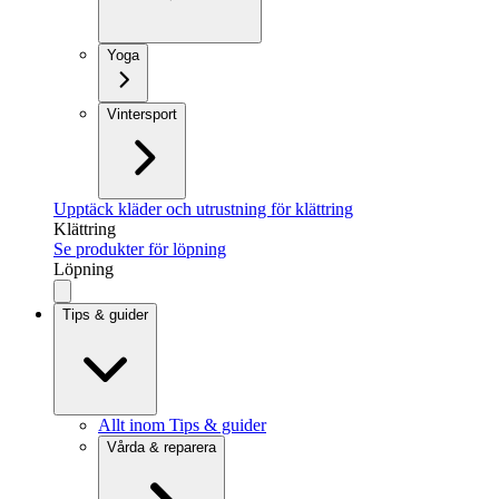
Yoga
Vintersport
Upptäck kläder och utrustning för klättring
Klättring
Se produkter för löpning
Löpning
Tips & guider
Allt inom Tips & guider
Vårda & reparera