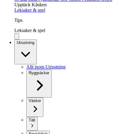
Upptäck Kånken
Leksaker & spel
Tips
Leksaker & spel
Utrustning
Allt inom Utrustning
Ryggsäckar
Väskor
Tält
Sovsäckar