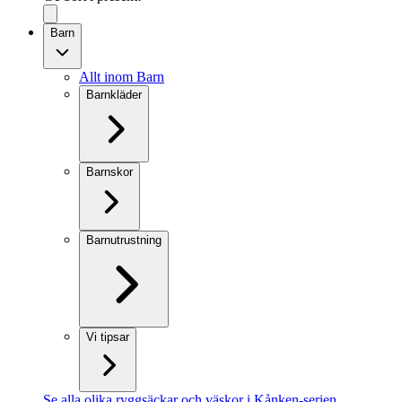
Barn
Allt inom Barn
Barnkläder
Barnskor
Barnutrustning
Vi tipsar
Se alla olika ryggsäckar och väskor i Kånken-serien