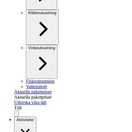
Klätterutrustning
Vinterutrustning
Fiskeutrustning
Vattensport
Aktuella paketpriser
Aktuella paketpriser
Utforska våra tält
Tält
Aktiviteter