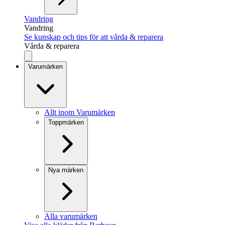
Vandring
Vandring
Se kunskap och tips för att vårda & reparera
Vårda & reparera
Varumärken
Allt inom Varumärken
Toppmärken
Nya märken
Alla varumärken