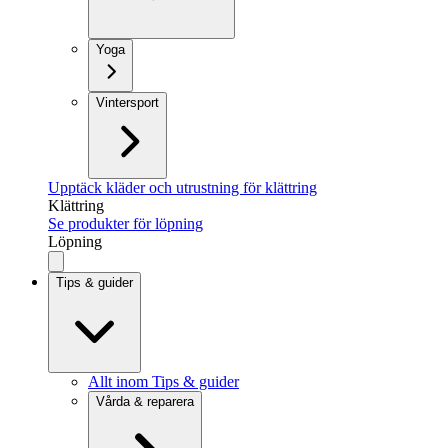
Yoga
Vintersport
Upptäck kläder och utrustning för klättring
Klättring
Se produkter för löpning
Löpning
Tips & guider
Allt inom Tips & guider
Vårda & reparera