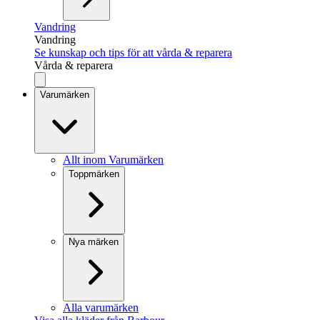
Vandring
Vandring
Se kunskap och tips för att vårda & reparera
Vårda & reparera
Varumärken
Allt inom Varumärken
Toppmärken
Nya märken
Alla varumärken