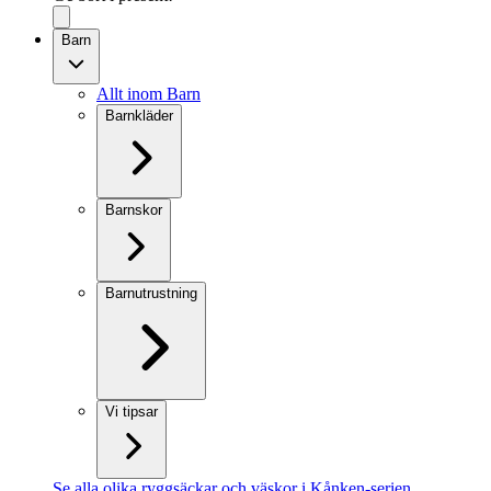
Barn
Allt inom Barn
Barnkläder
Barnskor
Barnutrustning
Vi tipsar
Se alla olika ryggsäckar och väskor i Kånken-serien