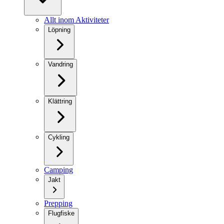
Allt inom Aktiviteter
Löpning
Vandring
Klättring
Cykling
Camping
Jakt
Prepping
Flugfiske