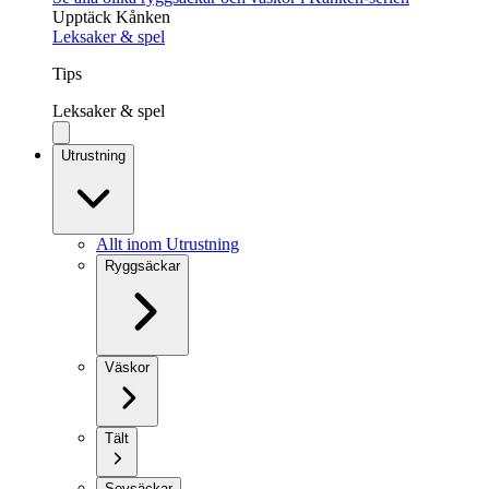
Upptäck Kånken
Leksaker & spel
Tips
Leksaker & spel
Utrustning
Allt inom Utrustning
Ryggsäckar
Väskor
Tält
Sovsäckar