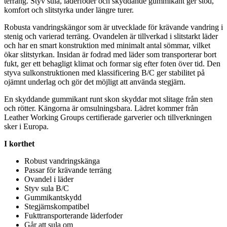
terräng. Styv sula, läderfoder och skyddande gummikant ger stöd,
komfort och slitstyrka under längre turer.
Robusta vandringskängor som är utvecklade för krävande vandring i
stenig och varierad terräng. Ovandelen är tillverkad i slitstarkt läder
och har en smart konstruktion med minimalt antal sömmar, vilket
ökar slitstyrkan. Insidan är fodrad med läder som transporterar bort
fukt, ger ett behagligt klimat och formar sig efter foten över tid. Den
styva sulkonstruktionen med klassificering B/C ger stabilitet på
ojämnt underlag och gör det möjligt att använda stegjärn.
En skyddande gummikant runt skon skyddar mot slitage från sten
och rötter. Kängorna är omsulningsbara. Lädret kommer från
Leather Working Grou
ps
certifierade garverier och tillverkningen
sker i Euro
pa
.
I korthet
Robust vandringskänga
Pa
ssar för krävande terräng
Ovandel i läder
Styv sula B/C
Gummikantskydd
Stegjärnskom
pa
tibel
Fukttransporterande läderfoder
Går att sula om