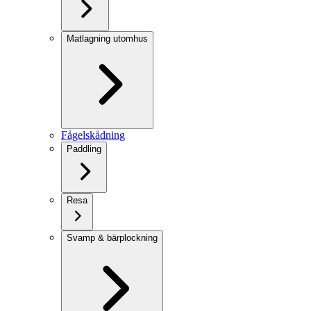
Matlagning utomhus
Fågelskådning
Paddling
Resa
Svamp & bärplockning