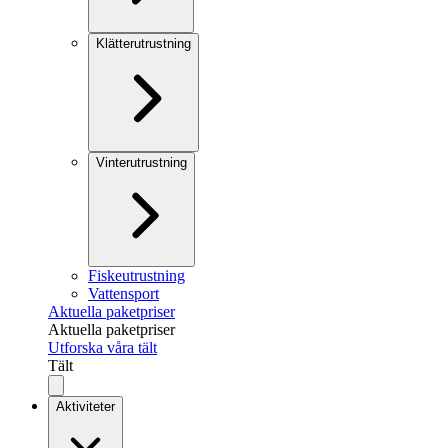
Klätterutrustning
Vinterutrustning
Fiskeutrustning
Vattensport
Aktuella paketpriser
Aktuella paketpriser
Utforska våra tält
Tält
Aktiviteter