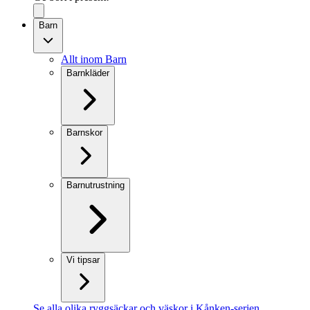
Barn
Allt inom Barn
Barnkläder
Barnskor
Barnutrustning
Vi tipsar
Se alla olika ryggsäckar och väskor i Kånken-serien