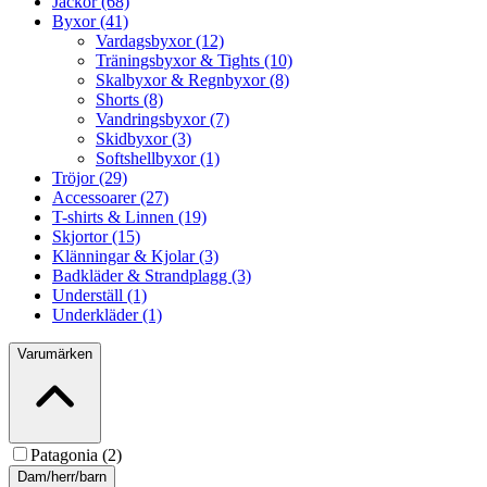
Jackor (68)
Byxor (41)
Vardagsbyxor (12)
Träningsbyxor & Tights (10)
Skalbyxor & Regnbyxor (8)
Shorts (8)
Vandringsbyxor (7)
Skidbyxor (3)
Softshellbyxor (1)
Tröjor (29)
Accessoarer (27)
T-shirts & Linnen (19)
Skjortor (15)
Klänningar & Kjolar (3)
Badkläder & Strandplagg (3)
Underställ (1)
Underkläder (1)
Varumärken
Patagonia (2)
Dam/herr/barn