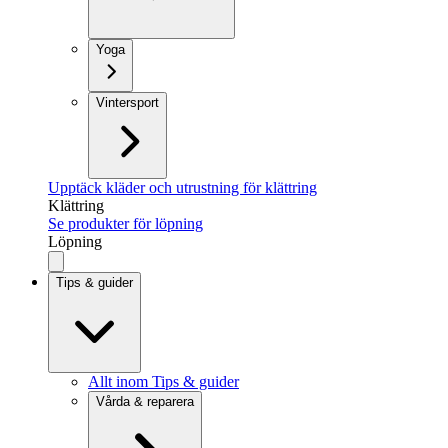
Yoga
Vintersport
Upptäck kläder och utrustning för klättring
Klättring
Se produkter för löpning
Löpning
Tips & guider
Allt inom Tips & guider
Vårda & reparera