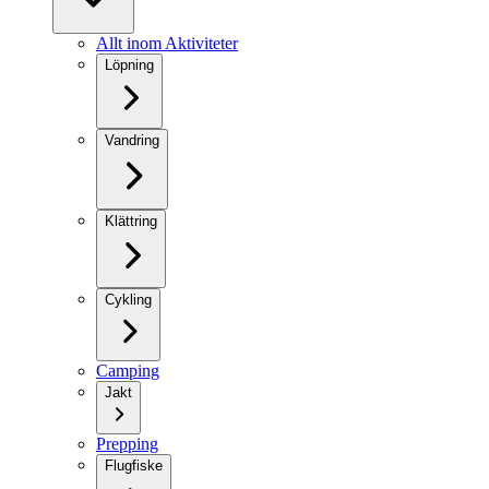
Allt inom Aktiviteter
Löpning
Vandring
Klättring
Cykling
Camping
Jakt
Prepping
Flugfiske