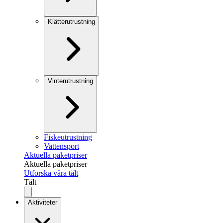
Klätterutrustning
Vinterutrustning
Fiskeutrustning
Vattensport
Aktuella paketpriser
Aktuella paketpriser
Utforska våra tält
Tält
Aktiviteter