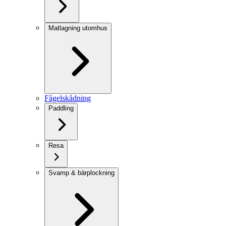
Matlagning utomhus
Fågelskådning
Paddling
Resa
Svamp & bärplockning