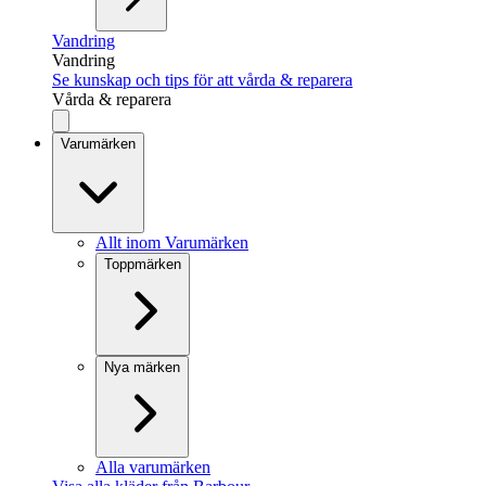
Vandring
Vandring
Se kunskap och tips för att vårda & reparera
Vårda & reparera
Varumärken
Allt inom Varumärken
Toppmärken
Nya märken
Alla varumärken