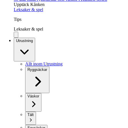
Upptäck Kånken
Leksaker & spel
Tips
Leksaker & spel
Utrustning
Allt inom Utrustning
Ryggsäckar
Väskor
Tält
Sovsäckar