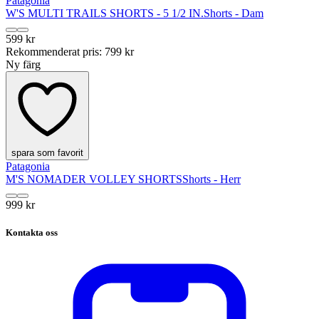
Patagonia
W'S MULTI TRAILS SHORTS - 5 1/2 IN.
Shorts - Dam
599 kr
Rekommenderat pris
:
799 kr
Ny färg
spara som favorit
Patagonia
M'S NOMADER VOLLEY SHORTS
Shorts - Herr
999 kr
Kontakta oss