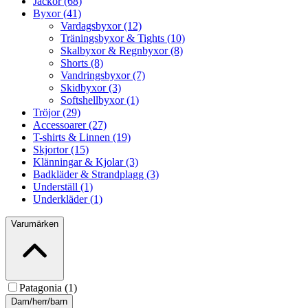
Jackor (68)
Byxor (41)
Vardagsbyxor (12)
Träningsbyxor & Tights (10)
Skalbyxor & Regnbyxor (8)
Shorts (8)
Vandringsbyxor (7)
Skidbyxor (3)
Softshellbyxor (1)
Tröjor (29)
Accessoarer (27)
T-shirts & Linnen (19)
Skjortor (15)
Klänningar & Kjolar (3)
Badkläder & Strandplagg (3)
Underställ (1)
Underkläder (1)
Varumärken
Patagonia (1)
Dam/herr/barn