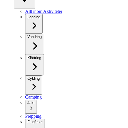
Allt inom Aktiviteter
Löpning
Vandring
Klättring
Cykling
Camping
Jakt
Prepping
Flugfiske