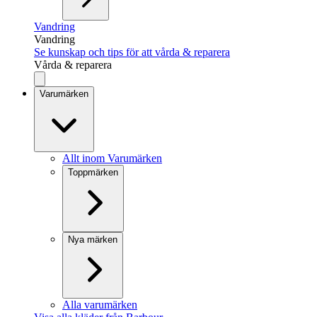
Vandring
Vandring
Se kunskap och tips för att vårda & reparera
Vårda & reparera
Varumärken
Allt inom Varumärken
Toppmärken
Nya märken
Alla varumärken