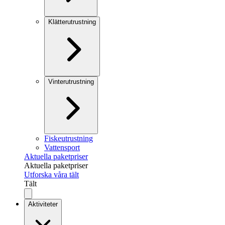
Klätterutrustning
Vinterutrustning
Fiskeutrustning
Vattensport
Aktuella paketpriser
Aktuella paketpriser
Utforska våra tält
Tält
Aktiviteter