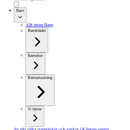
Barn
Allt inom Barn
Barnkläder
Barnskor
Barnutrustning
Vi tipsar
Se alla olika ryggsäckar och väskor i Kånken-serien