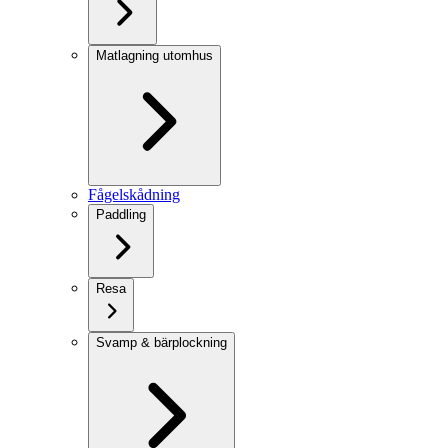
Matlagning utomhus
Fågelskådning
Paddling
Resa
Svamp & bärplockning