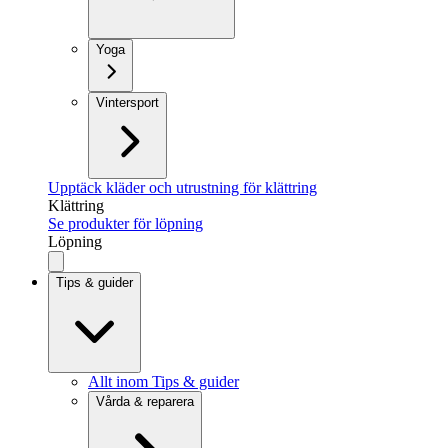
Yoga
Vintersport
Upptäck kläder och utrustning för klättring
Klättring
Se produkter för löpning
Löpning
Tips & guider
Allt inom Tips & guider
Vårda & reparera