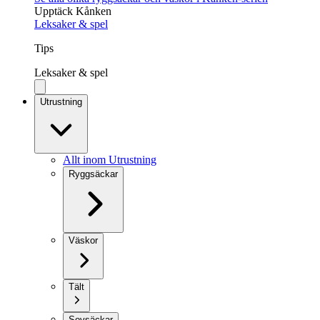
Upptäck Kånken
Leksaker & spel
Tips
Leksaker & spel
Utrustning
Allt inom Utrustning
Ryggsäckar
Väskor
Tält
Sovsäckar