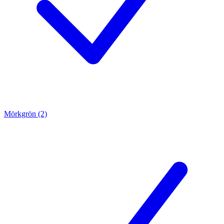
Mörkgrön (2)