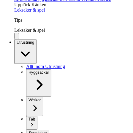
Upptäck Kånken
Leksaker & spel
Tips
Leksaker & spel
Utrustning
Allt inom Utrustning
Ryggsäckar
Väskor
Tält
Sovsäckar