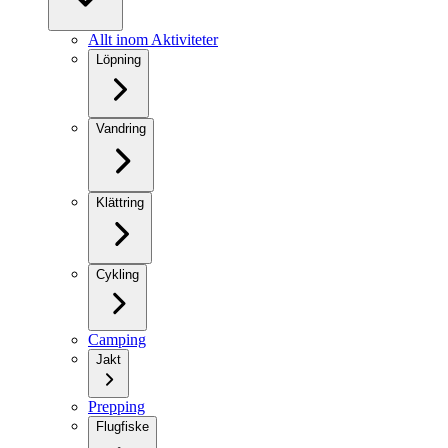
Allt inom Aktiviteter
Löpning
Vandring
Klättring
Cykling
Camping
Jakt
Prepping
Flugfiske