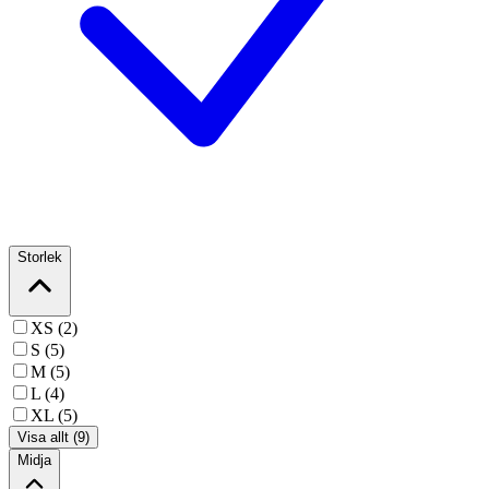
Storlek
XS (2)
S (5)
M (5)
L (4)
XL (5)
Visa allt (9)
Midja