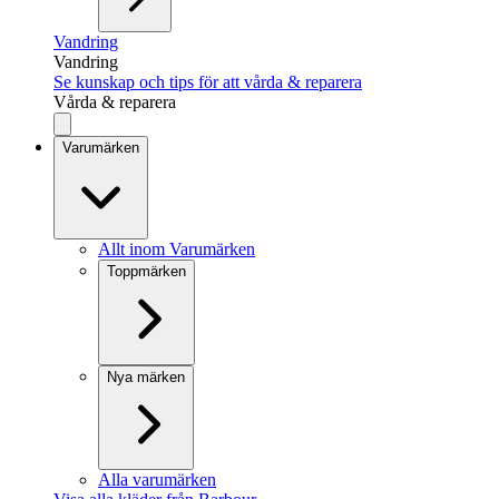
Vandring
Vandring
Se kunskap och tips för att vårda & reparera
Vårda & reparera
Varumärken
Allt inom Varumärken
Toppmärken
Nya märken
Alla varumärken