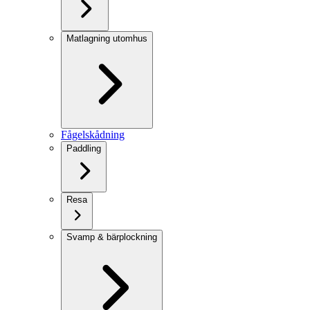
Matlagning utomhus
Fågelskådning
Paddling
Resa
Svamp & bärplockning