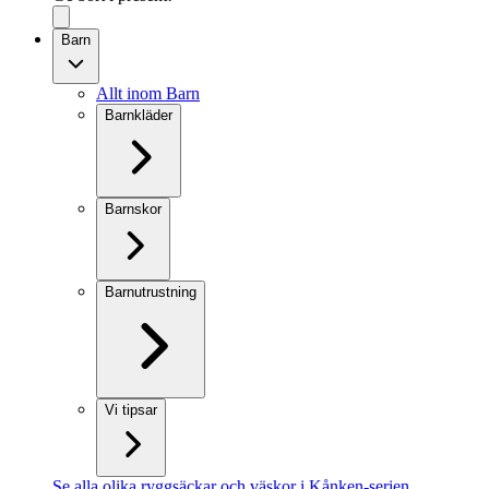
Barn
Allt inom Barn
Barnkläder
Barnskor
Barnutrustning
Vi tipsar
Se alla olika ryggsäckar och väskor i Kånken-serien