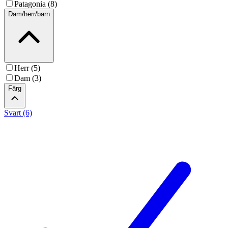
Patagonia (8)
Dam/herr/barn
Herr (5)
Dam (3)
Färg
Svart (6)