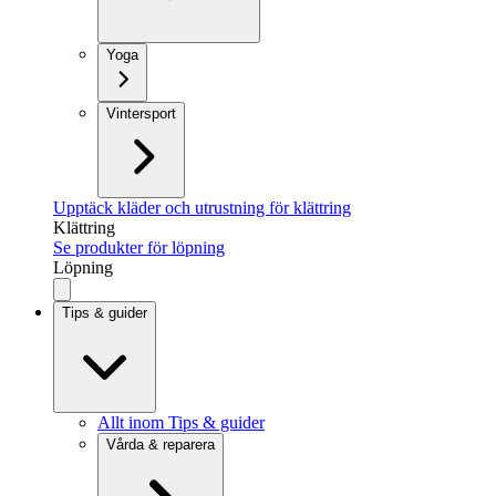
Yoga
Vintersport
Upptäck kläder och utrustning för klättring
Klättring
Se produkter för löpning
Löpning
Tips & guider
Allt inom Tips & guider
Vårda & reparera